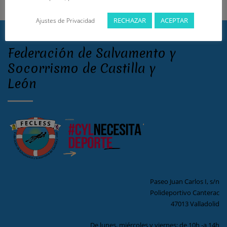
RECHAZAR
ACEPTAR
Ajustes de Privacidad
Federación de Salvamento y
Socorrismo de Castilla y
León
Paseo Juan Carlos I, s/n
Polideportivo Canterac
47013 Valladolid
De lunes, miércoles y viernes: de 10h -a 14h