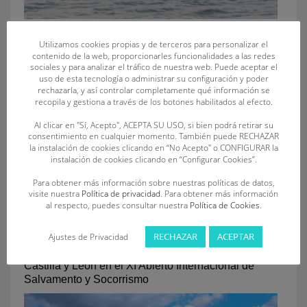
Posibilidades para los socorristas de Castilla y León
Utilizamos cookies propias y de terceros para personalizar el
en la final del I Circuito Internacional de Aguas
contenido de la web, proporcionarles funcionalidades a las redes
Abiertas de Salvamento y Socorrismo
sociales y para analizar el tráfico de nuestra web. Puede aceptar el
uso de esta tecnología o administrar su configuración y poder
rechazarla, y así controlar completamente qué información se
recopila y gestiona a través de los botones habilitados al efecto.
Al clicar en "Sí, Acepto", ACEPTA SU USO, si bien podrá retirar su
consentimiento en cualquier momento. También puede RECHAZAR
la instalación de cookies clicando en “No Acepto" o CONFIGURAR la
instalación de cookies clicando en “Configurar Cookies”.
Para obtener más información sobre nuestras políticas de datos,
visite nuestra
Política de privacidad
. Para obtener más información
al respecto, puedes consultar nuestra
Política de Cookies
.
RECHAZAR
ACEPTAR
Ajustes de Privacidad
Actuación sobresaliente de los socorristas de
Castilla y León en el XI Abierto Internacional de
Salvamento y Socorrismo