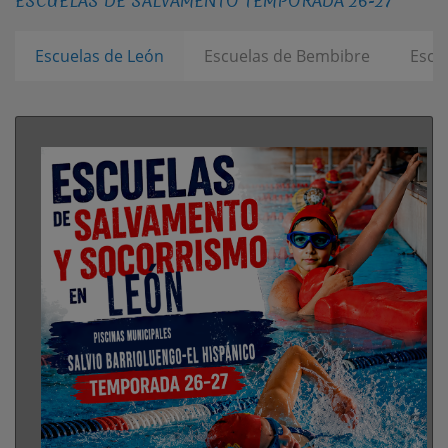
ESCUELAS DE SALVAMENTO TEMPORADA 26-27
Escuelas de León
Escuelas de Bembibre
Escu