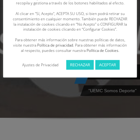
recopila y gestiona a través de los botones habilitados al efecto.
Al clicar en "Sí, Acepto", ACEPTA SU USO, si bien podrá retirar su
consentimiento en cualquier momento. También puede RECHAZAR
la instalación de cookies clicando en “No Acepto" o CONFIGURAR la
instalación de cookies clicando en “Configurar Cookies”.
Para obtener más información sobre nuestras políticas de datos,
visite nuestra
Política de privacidad
. Para obtener más información
al respecto, puedes consultar nuestra
Política de Cookies
.
RECHAZAR
ACEPTAR
Ajustes de Privacidad
Bonificaciones
"UEMC Somos Deporte"