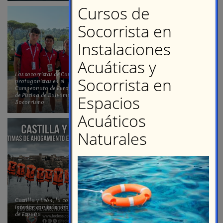
Los socorristas de Castilla y León
Ocho medallas para los
protagonistas en el
deportistas de Castilla y León en
Campeonato de Europa Júnior
el XXXVIII Campeonato de
de Piscina de Salvamento y
España Infantil y Cadete de
Socorrismo
Playa
76 socorristas de Castilla y León
participarán en el XXXVIII
Castilla y León, la comunidad de
Campeonato de España Infantil
interior con más ahogamientos
y Cadete de Playa de Salvamento
de España
y Socorrismo