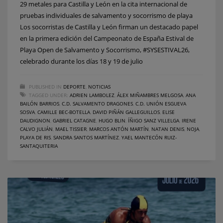
29 metales para Castilla y León en la cita internacional de
pruebas individuales de salvamento y socorrismo de playa
Los socorristas de Castilla y León firman un destacado papel
en la primera edición del Campeonato de España Estival de
Playa Open de Salvamento y Socorrismo, #SYSESTIVAL26,
celebrado durante los días 18 y 19 de julio
PUBLISHED IN
DEPORTE
,
NOTICIAS
TAGGED UNDER:
ADRIEN LAMBOLEZ
,
ÁLEX MIÑAMBRES MELGOSA
,
ANA
BAILÓN BARRIOS
,
C.D. SALVAMENTO DRAGONES
,
C.D. UNIÓN ESGUEVA
SOSVA
,
CAMILLE BEC-BOTELLA
,
DAVID PIÑÁN GALLEGUILLOS
,
ELISE
DAUDIGNON
,
GABRIEL CATAGNE
,
HUGO BLIN
,
ÍÑIGO SANZ VILLELGA
,
IRENE
CALVO JULIÁN
,
MAEL TISSIER
,
MARCOS ANTÓN MARTÍN
,
NATAN DENIS
,
NOJA
,
PLAYA DE RIS
,
SANDRA SANTOS MARTÍNEZ
,
YAEL MANTECÓN RUIZ-
SANTAQUITERIA