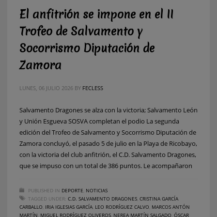
El anfitrión se impone en el II
Trofeo de Salvamento y
Socorrismo Diputación de
Zamora
LUNES, 06 JULIO 2026
BY
FECLESS
Salvamento Dragones se alza con la victoria; Salvamento León
y Unión Esgueva SOSVA completan el podio La segunda
edición del Trofeo de Salvamento y Socorrismo Diputación de
Zamora concluyó, el pasado 5 de julio en la Playa de Ricobayo,
con la victoria del club anfitrión, el C.D. Salvamento Dragones,
que se impuso con un total de 386 puntos. Le acompañaron
PUBLISHED IN
DEPORTE
,
NOTICIAS
TAGGED UNDER:
C.D. SALVAMENTO DRAGONES
,
CRISTINA GARCÍA
CARBALLO
,
IRIA IGLESIAS GARCÍA
,
LEO RODRÍGUEZ CALVO
,
MARCOS ANTÓN
MARTÍN
,
MIGUEL RODRÍGUEZ OLIVEROS
,
NEREA MARTÍN SALGADO
,
ÓSCAR