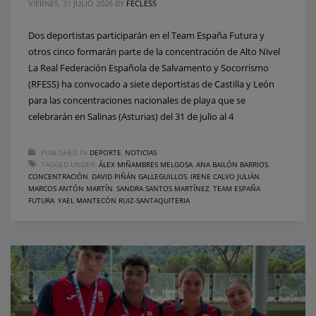
VIERNES, 31 JULIO 2026
BY
FECLESS
Dos deportistas participarán en el Team España Futura y
otros cinco formarán parte de la concentración de Alto Nivel
La Real Federación Española de Salvamento y Socorrismo
(RFESS) ha convocado a siete deportistas de Castilla y León
para las concentraciones nacionales de playa que se
celebrarán en Salinas (Asturias) del 31 de julio al 4
PUBLISHED IN
DEPORTE
,
NOTICIAS
TAGGED UNDER:
ÁLEX MIÑAMBRES MELGOSA
,
ANA BAILÓN BARRIOS
,
CONCENTRACIÓN
,
DAVID PIÑÁN GALLEGUILLOS
,
IRENE CALVO JULIÁN
,
MARCOS ANTÓN MARTÍN
,
SANDRA SANTOS MARTÍNEZ
,
TEAM ESPAÑA
FUTURA
,
YAEL MANTECÓN RUIZ-SANTAQUITERIA