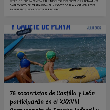
PÉREZ
,
C.D. SOS LA BAÑEZA
,
C.D. UNIÓN ESGUEVA SOSVA
,
C.S.S. BENAVENTE
,
CAMPEONATO DE ESPAÑA INFANTIL Y CADETE DE PLAYA
,
CARMEN PÉREZ
BALLESTEROS
,
LUCAS GONZÁLEZ RECUERO
76 socorristas de Castilla y León
participarán en el XXXVIII