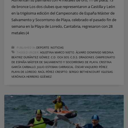
de bronce Los dos clubes que representaron a Castilla y León
en la trigésima edición del Campeonato de España Máster de
Salvamento y Socorrismo de Playa, celebrado el pasado fin de
semana en la Playa de Loredo, Cantabria, regresaron con 28
metales (4
PUBLISHED IN
DEPORTE
,
NOTICIAS
TAGGED UNDER:
AGUSTINA MARCO NIETO
,
ÁLVARO DOMINGO MEDINA
,
BEATRIZ DURÁNTEZ GÓMEZ
,
C.D. OCA SOS
,
C.D.S. DRAGONES
,
CAMPEONATO
DE ESPAÑA MÁSTER DE SALVAMENTO Y SOCORRISMO DE PLAYA
,
CRISTINA
GARCÍA CARBALLO
,
JULIO ESTEBAN CARRASCAL
,
ÓSCAR VAQUERO PÉREZ
,
PLAYA DE LOREDO
,
RAÚL PÉREZ CRESPTO
,
SERGIO BETHENCOURT IGLESIAS
,
VERÓNICA HERRERO GÜÉMEZ