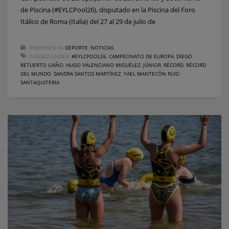
de Piscina (#EYLCPool26), disputado en la Piscina del Foro
Itálico de Roma (Italia) del 27 al 29 de julio de
PUBLISHED IN
DEPORTE
,
NOTICIAS
TAGGED UNDER:
#EYLCPOOL26
,
CAMPEONATO DE EUROPA
,
DIEGO
RETUERTO LIAÑO
,
HUGO VALENCIANO MIGUÉLEZ
,
JÚNIOR
,
RÉCORD
,
RÉCORD
DEL MUNDO
,
SANDRA SANTOS MARTÍNEZ
,
YAEL MANTECÓN RUIZ-
SANTAQUITERIA