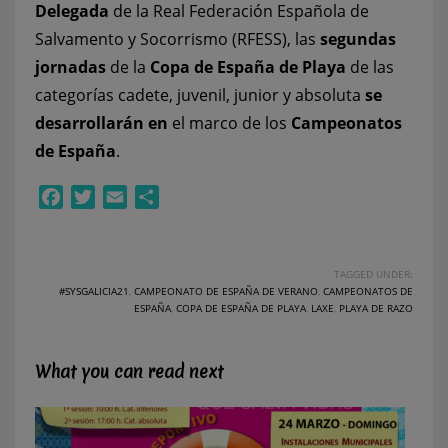
Delegada
de la Real Federación Española de
Salvamento y Socorrismo (RFESS), las
segundas
jornadas
de la
Copa de España de Playa
de las
categorías cadete, juvenil, junior y absoluta
se
desarrollarán en
el marco de los
Campeonatos
de España
.
Facebook
Twitter
Email
Compartir
TAGGED UNDER:
#SYSGALICIA21
,
CAMPEONATO DE ESPAÑA DE VERANO
,
CAMPEONATOS DE
ESPAÑA
,
COPA DE ESPAÑA DE PLAYA
,
LAXE
,
PLAYA DE RAZO
What you can read next