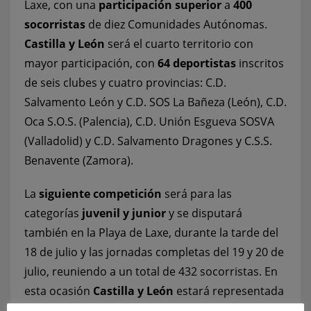
Laxe, con una
participación superior
a
400
socorristas
de diez Comunidades Autónomas.
Castilla y León
será el cuarto territorio con
mayor participación, con
64 deportistas
inscritos
de seis clubes y cuatro provincias: C.D.
Salvamento León y C.D. SOS La Bañeza (León), C.D.
Oca S.O.S. (Palencia), C.D. Unión Esgueva SOSVA
(Valladolid) y C.D. Salvamento Dragones y C.S.S.
Benavente (Zamora).
La
siguiente competición
será para las
categorías
juvenil y junior
y se disputará
también en la Playa de Laxe, durante la tarde del
18 de julio y las jornadas completas del 19 y 20 de
julio, reuniendo a un total de 432 socorristas. En
esta ocasión
Castilla y León
estará representada
por
60 deportistas
de cinco clubes de cuatro