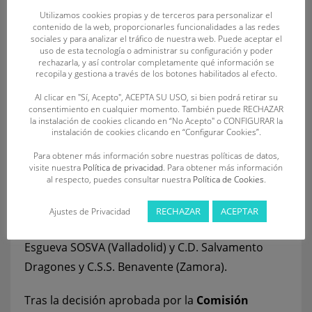
Utilizamos cookies propias y de terceros para personalizar el
provincias: C.D. SOS La Bañeza (León), C.D. Oca
contenido de la web, proporcionarles funcionalidades a las redes
S.O.S. (Palencia), C.D. Unión Esgueva SOSVA
sociales y para analizar el tráfico de nuestra web. Puede aceptar el
uso de esta tecnología o administrar su configuración y poder
(Valladolid) y C.D. Salvamento Dragones y C.S.S.
rechazarla, y así controlar completamente qué información se
recopila y gestiona a través de los botones habilitados al efecto.
Benavente (Zamora).
Al clicar en "Sí, Acepto", ACEPTA SU USO, si bien podrá retirar su
El Campeonato de España de Verano de la
consentimiento en cualquier momento. También puede RECHAZAR
la instalación de cookies clicando en “No Acepto" o CONFIGURAR la
categoría absoluta cerrará el ciclo
de
instalación de cookies clicando en “Configurar Cookies”.
competiciones y se celebrará durante los días 22
Para obtener más información sobre nuestras políticas de datos,
y 23 de julio en la Playa de Razo, en Carballo (La
visite nuestra
Política de privacidad
. Para obtener más información
al respecto, puedes consultar nuestra
Política de Cookies
.
Coruña).
Castilla y León
competirá con
42
socorristas
de 5 clubes: C.D. Salvamento León
RECHAZAR
ACEPTAR
Ajustes de Privacidad
(León), C.D. Oca S.O.S. (Palencia), C.D. Unión
Esgueva SOSVA (Valladolid) y C.D. Salvamento
Dragones y C.S.S. Benavente (Zamora).
Tras la decisión aprobada por la
Comisión