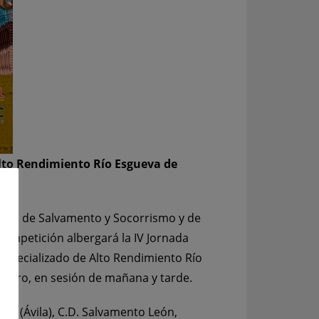
Alto Rendimiento
Río Esgueva
de
 León de Salvamento y Socorrismo y de
a competición albergará la IV Jornada
o Especializado de Alto Rendimiento Río
ebrero, en sesión de mañana y tarde.
OS (Ávila), C.D. Salvamento León,