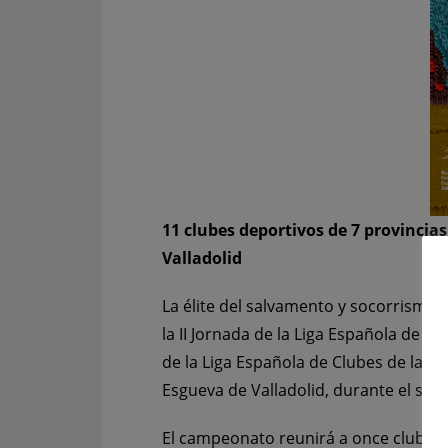
11 clubes deportivos de 7
provincias
Valladolid
La élite del salvamento y socorrismo
la II Jornada de la Liga Española de Cl
de la Liga Española de Clubes de la ca
Esgueva de Valladolid, durante el sáb
El campeonato reunirá a once clubes 