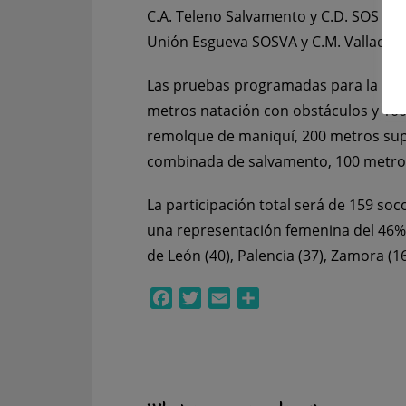
C.A. Teleno Salvamento y C.D. SOS La B
Unión Esgueva SOSVA y C.M. Valladoli
Las pruebas programadas para la sesi
metros natación con obstáculos y 100
remolque de maniquí, 200 metros sup
combinada de salvamento, 100 metros
La participación total será de 159 s
una representación femenina del 46%. P
de León (40), Palencia (37), Zamora (16)
Facebook
Twitter
Email
Compartir