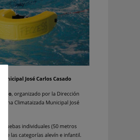
 Municipal José Carlos Casado
rismo
, organizado por la Dirección
iscina Climataizada Municipal José
 pruebas individuales (50 metros
e las categorías alevín e infantil.