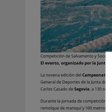
Competición de Salvamento y Socorr
El evento, organizado por la Junta d
La novena edición del
Campeonato en 
General de Deportes de la Junta de Ca
Carlos Casado de
Segovia
, a 130 soc
Durante la jornada de competición, qu
remolque de maniquí y 100 metros soco