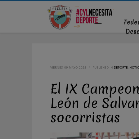
Fede
Des
VIERNES, 09 MAYO 2025
/
PUBLISHED IN
DEPORTE
,
NOTIC
El IX Campeona
León de Salva
socorristas