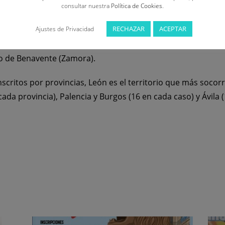
consultar nuestra
Política de Cookies
.
 todas las categorías por un total de 130 socorristas (73 f
RECHAZAR
ACEPTAR
Ajustes de Privacidad
de Ávila, Selección de Burgos, Selección de León y Ayuntami
leda, IES Virgen del Espino (Soria), Selección de Valladolid,
o de Benavente (Zamora).
scritos por provincias, León es el territorio que más socorr
cada provincia), Palencia y Burgos (16 en cada caso) y Ávila (