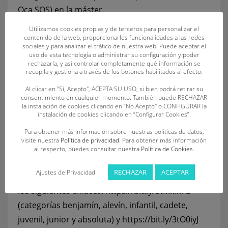
Oca SOS) en la máster.
Utilizamos cookies propias y de terceros para personalizar el
La prueba de relevo sprint playa finalizó con tres
contenido de la web, proporcionarles funcionalidades a las redes
sociales y para analizar el tráfico de nuestra web. Puede aceptar el
oros para el C.D. Oca SOS (categorías cadete y
uso de esta tecnología o administrar su configuración y poder
máster masculina e infantil femenina) y el C.D.
rechazarla, y así controlar completamente qué información se
recopila y gestiona a través de los botones habilitados al efecto.
Unión Esgueva SOSVA (cadete y absoluto
Al clicar en "Sí, Acepto", ACEPTA SU USO, si bien podrá retirar su
femenina e infantil masculina), dos para el C.D.
consentimiento en cualquier momento. También puede RECHAZAR
SOS La Bañeza (ambos equipos de la categoría
la instalación de cookies clicando en “No Acepto" o CONFIGURAR la
instalación de cookies clicando en “Configurar Cookies”.
alevín) y un oro para el equipo masculino
Para obtener más información sobre nuestras políticas de datos,
absoluto del C.D. Salvamento León. Todos los
visite nuestra
Política de privacidad
. Para obtener más información
resultados de la duodécima edición del
al respecto, puedes consultar nuestra
Política de Cookies
.
Campeonato de Castilla y León de Verano de
RECHAZAR
ACEPTAR
Ajustes de Privacidad
Salvamento y Socorrismo pueden consultarse en
los siguientes enlaces:
https://bit.ly/3tMkMrG
(categorías benjamín, alevín, infantil, cadete,
juvenil, junior y absoluta) y
https://bit.ly/3tO0iyJ