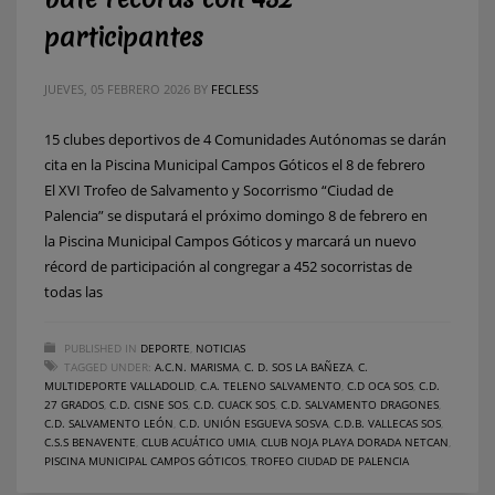
participantes
JUEVES, 05 FEBRERO 2026
BY
FECLESS
15 clubes deportivos de 4 Comunidades Autónomas se darán
cita en la Piscina Municipal Campos Góticos el 8 de febrero
El XVI Trofeo de Salvamento y Socorrismo “Ciudad de
Palencia” se disputará el próximo domingo 8 de febrero en
la Piscina Municipal Campos Góticos y marcará un nuevo
récord de participación al congregar a 452 socorristas de
todas las
PUBLISHED IN
DEPORTE
,
NOTICIAS
TAGGED UNDER:
A.C.N. MARISMA
,
C. D. SOS LA BAÑEZA
,
C.
MULTIDEPORTE VALLADOLID
,
C.A. TELENO SALVAMENTO
,
C.D OCA SOS
,
C.D.
27 GRADOS
,
C.D. CISNE SOS
,
C.D. CUACK SOS
,
C.D. SALVAMENTO DRAGONES
,
C.D. SALVAMENTO LEÓN
,
C.D. UNIÓN ESGUEVA SOSVA
,
C.D.B. VALLECAS SOS
,
C.S.S BENAVENTE
,
CLUB ACUÁTICO UMIA
,
CLUB NOJA PLAYA DORADA NETCAN
,
PISCINA MUNICIPAL CAMPOS GÓTICOS
,
TROFEO CIUDAD DE PALENCIA