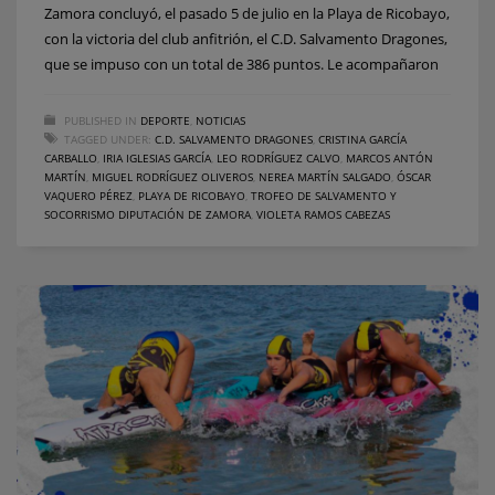
Zamora concluyó, el pasado 5 de julio en la Playa de Ricobayo,
con la victoria del club anfitrión, el C.D. Salvamento Dragones,
que se impuso con un total de 386 puntos. Le acompañaron
PUBLISHED IN
DEPORTE
,
NOTICIAS
TAGGED UNDER:
C.D. SALVAMENTO DRAGONES
,
CRISTINA GARCÍA
CARBALLO
,
IRIA IGLESIAS GARCÍA
,
LEO RODRÍGUEZ CALVO
,
MARCOS ANTÓN
MARTÍN
,
MIGUEL RODRÍGUEZ OLIVEROS
,
NEREA MARTÍN SALGADO
,
ÓSCAR
VAQUERO PÉREZ
,
PLAYA DE RICOBAYO
,
TROFEO DE SALVAMENTO Y
SOCORRISMO DIPUTACIÓN DE ZAMORA
,
VIOLETA RAMOS CABEZAS