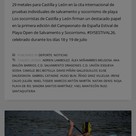
29 metales para Castilla y León en la cita internacional de
pruebas individuales de salvamento y socorrismo de playa
Los socorristas de Castilla y León firman un destacado papel
en la primera edición del Campeonato de España Estival de
Playa Open de Salvamento y Socorrismo, #SYSESTIVAL26,
celebrado durante los días 18 y 19 de julio
PUBLISHED IN
DEPORTE
,
NOTICIAS
TAGGED UNDER:
ADRIEN LAMBOLEZ
,
ÁLEX MIÑAMBRES MELGOSA
,
ANA
BAILÓN BARRIOS
,
C.D. SALVAMENTO DRAGONES
,
C.D. UNIÓN ESGUEVA
SOSVA
,
CAMILLE BEC-BOTELLA
,
DAVID PIÑÁN GALLEGUILLOS
,
ELISE
DAUDIGNON
,
GABRIEL CATAGNE
,
HUGO BLIN
,
ÍÑIGO SANZ VILLELGA
,
IRENE
CALVO JULIÁN
,
MAEL TISSIER
,
MARCOS ANTÓN MARTÍN
,
NATAN DENIS
,
NOJA
,
PLAYA DE RIS
,
SANDRA SANTOS MARTÍNEZ
,
YAEL MANTECÓN RUIZ-
SANTAQUITERIA