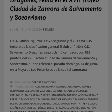
Dragones, reina en el XVII Trofeo
Ciudad de Zamora de Salvamento
y Socorrismo
LUNES, 15 JUNIO 2026
BY
FECLESS
El C.D. Unión Esgueva SOSVA segundo y el C.D. Oca SOS
tercero de la clasificación general El club anfitrión, C.D.
Salvamento Dragones, se proclamó campeón, con 832
puntos, del XVII Trofeo Ciudad de Zamora de Salvamento y
Socorrismo, que se celebró el pasado domingo, 14 de junio,
en la Playa de Los Pelambres de la capital zamorana
PUBLISHED IN
DEPORTE
,
NOTICIAS
TAGGED UNDER:
ADRIANA ROMÁN ALONSO
,
ALEJANDRO GÓMEZ
HERNANDO
,
ALEJANDRO VALTUILLE CARUNCHO
,
ALICIA VALTUILLE
CARUNCHO
,
AMOS ARRANZ PÉREZ
,
ANA BAILÓN BARRIOS
,
ÁNGELA ARRANZ
PÉREZ
,
C.D. OCA SOS
,
C.D. SALVAMENTO DRAGONES
,
C.D. UNIÓN ESGUEVA
SOSVA
,
CRISTINA GARCÍA CARBALLO
,
DIEGO ANTÓN MARTÍN
,
IRENE CALVO
JULIÁN
,
LUCÍA CORRAL FLÓREZ
,
LUCÍA HERNÁNDEZ ANDRÉS
,
LUIS ANTÓN
RODRÍGUEZ
,
MARCOS FERRERO GALLEGO
,
MARCOS REVILLA DE CASTRO
,