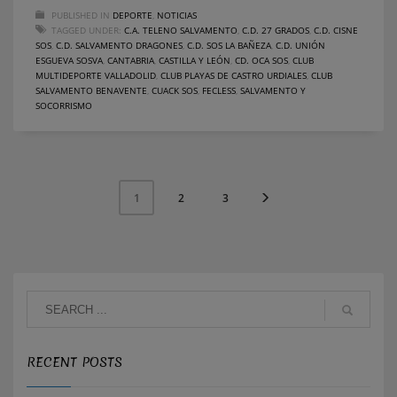
PUBLISHED IN
DEPORTE
,
NOTICIAS
TAGGED UNDER:
C.A. TELENO SALVAMENTO
,
C.D. 27 GRADOS
,
C.D. CISNE
SOS
,
C.D. SALVAMENTO DRAGONES
,
C.D. SOS LA BAÑEZA
,
C.D. UNIÓN
ESGUEVA SOSVA
,
CANTABRIA
,
CASTILLA Y LEÓN
,
CD. OCA SOS
,
CLUB
MULTIDEPORTE VALLADOLID
,
CLUB PLAYAS DE CASTRO URDIALES
,
CLUB
SALVAMENTO BENAVENTE
,
CUACK SOS
,
FECLESS
,
SALVAMENTO Y
SOCORRISMO
2
3
1
RECENT POSTS