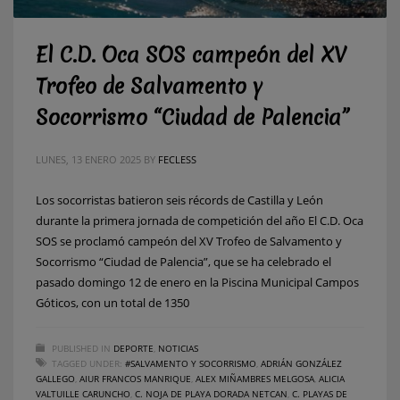
El C.D. Oca SOS campeón del XV
Trofeo de Salvamento y
Socorrismo “Ciudad de Palencia”
LUNES, 13 ENERO 2025
BY
FECLESS
Los socorristas batieron seis récords de Castilla y León
durante la primera jornada de competición del año El C.D. Oca
SOS se proclamó campeón del XV Trofeo de Salvamento y
Socorrismo “Ciudad de Palencia”, que se ha celebrado el
pasado domingo 12 de enero en la Piscina Municipal Campos
Góticos, con un total de 1350
PUBLISHED IN
DEPORTE
,
NOTICIAS
TAGGED UNDER:
#SALVAMENTO Y SOCORRISMO
,
ADRIÁN GONZÁLEZ
GALLEGO
,
AIUR FRANCOS MANRIQUE
,
ALEX MIÑAMBRES MELGOSA
,
ALICIA
VALTUILLE CARUNCHO
,
C. NOJA DE PLAYA DORADA NETCAN
,
C. PLAYAS DE