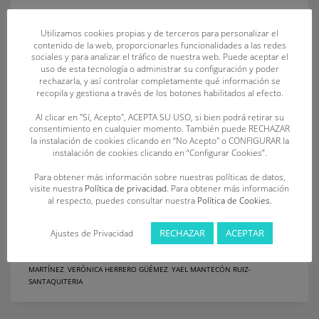
La Federación reconocerá a 23 deportistas, dos técnicos, dos
Utilizamos cookies propias y de terceros para personalizar el
clubes, un árbitro y dos menciones especiales Valladolid se
contenido de la web, proporcionarles funcionalidades a las redes
vestirá de gala el próximo 28 de noviembre de 2025, a partir
sociales y para analizar el tráfico de nuestra web. Puede aceptar el
de las 19:00 horas, con la celebración de la XXV Gala de
uso de esta tecnología o administrar su configuración y poder
rechazarla, y así controlar completamente qué información se
Salvamento y Socorrismo de Castilla y León, que tendrá lugar
recopila y gestiona a través de los botones habilitados al efecto.
en el Salón de
Al clicar en "Sí, Acepto", ACEPTA SU USO, si bien podrá retirar su
consentimiento en cualquier momento. También puede RECHAZAR
PUBLISHED IN
NOTICIAS
la instalación de cookies clicando en “No Acepto" o CONFIGURAR la
TAGGED UNDER:
ADAY MARTÍNEZ CUERVO
,
AINHOA PALOMO GIL
,
instalación de cookies clicando en “Configurar Cookies”.
ALBERTO RETUERTO MARQUÉS
,
ÁLEX MIÑAMBRES MELGOSA
,
ALICIA
VALTUILLE CARUNCHO
,
ANA BAILÓN BARRIOS
,
BLANCA ARNALDO NIETO
,
C.D.
Para obtener más información sobre nuestras políticas de datos,
SALVAMENTO DRAGONES
,
C.D. SOS LA BAÑEZA
,
CARLOS ACEDO BÉCARES
,
visite nuestra
Política de privacidad
. Para obtener más información
CÉSAR DEL AMO GALÁN
,
CÉSAR TIJERO VALLEJO
,
CRISTINA GARCÍA CARBALLO
,
al respecto, puedes consultar nuestra
Política de Cookies
.
DIEGO CORCOBA GIL
,
GALA
,
GUILLERMO REVILLA LLAMAS
,
JAIME VAQUERO
MARTÍN
,
JULIA DOMINGO RUIZ
,
LUCÍA ZORRILLA FERNÁNDEZ
,
Mª SONIA
RECHAZAR
ACEPTAR
Ajustes de Privacidad
HERMOSO MATO
,
MARCOS ANTÓN MARTÍN
,
MARÍA CARUNCHO LUNA
,
MATEO
PRIETO RODRÍGUEZ
,
ÓSCAR VAQUERO PÉREZ
,
PABLO MARTÍNEZ MIGUÉLEZ
,
PAULA MARTÍNEZ GONZÁLEZ
,
RAÚL CALVO MIRANDA
,
SANDRA SANTOS
MARTÍNEZ
,
VERÓNICA HERRERO GÜÉMEZ
,
YAEL MANTECÓN RUIZ-
SANTAQUITERIA