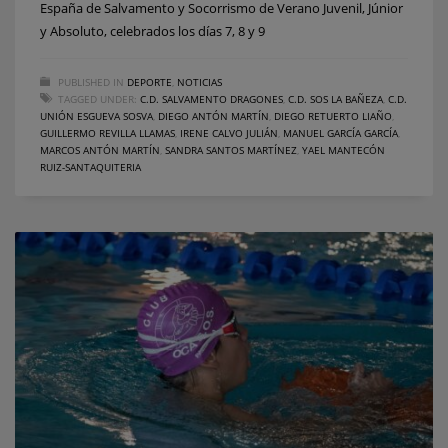
España de Salvamento y Socorrismo de Verano Juvenil, Júnior
y Absoluto, celebrados los días 7, 8 y 9
PUBLISHED IN
DEPORTE
,
NOTICIAS
TAGGED UNDER:
C.D. SALVAMENTO DRAGONES
,
C.D. SOS LA BAÑEZA
,
C.D.
UNIÓN ESGUEVA SOSVA
,
DIEGO ANTÓN MARTÍN
,
DIEGO RETUERTO LIAÑO
,
GUILLERMO REVILLA LLAMAS
,
IRENE CALVO JULIÁN
,
MANUEL GARCÍA GARCÍA
,
MARCOS ANTÓN MARTÍN
,
SANDRA SANTOS MARTÍNEZ
,
YAEL MANTECÓN
RUIZ-SANTAQUITERIA