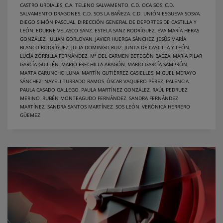
CASTRO URDIALES
,
C.A. TELENO SALVAMENTO
,
C.D. OCA SOS
,
C.D.
SALVAMENTO DRAGONES
,
C.D. SOS LA BAÑEZA
,
C.D. UNIÓN ESGUEVA SOSVA
,
DIEGO SIMÓN PASCUAL
,
DIRECCIÓN GENERAL DE DEPORTES DE CASTILLA Y
LEÓN
,
EDURNE VELASCO SANZ
,
ESTELA SANZ RODRÍGUEZ
,
EVA MARÍA HERAS
GONZÁLEZ
,
IULIAN GORLOVAN
,
JAVIER HUERGA SÁNCHEZ
,
JESÚS MARÍA
BLANCO RODRÍGUEZ
,
JULIA DOMINGO RUIZ
,
JUNTA DE CASTILLA Y LEÓN
,
LUCÍA ZORRILLA FERNÁNDEZ
,
Mª DEL CARMEN BETEGÓN BAEZA
,
MARÍA PILAR
GARCÍA GUILLÉN
,
MARIO FRECHILLA ARAGÓN
,
MARIO GARCÍA SAMPRÓN
,
MARTA CARUNCHO LUNA
,
MARTÍN GUTIÉRREZ CASIELLES
,
MIGUEL MERAYO
SÁNCHEZ
,
NAYELI TURRADO RAMOS
,
ÓSCAR VAQUERO PÉREZ
,
PALENCIA
,
PAULA CASADO GALLEGO
,
PAULA MARTÍNEZ GONZÁLEZ
,
RAÚL PEDRUEZ
MERINO
,
RUBÉN MONTEAGUDO FERNÁNDEZ
,
SANDRA FERNÁNDEZ
MARTÍNEZ
,
SANDRA SANTOS MARTÍNEZ
,
SOS LEÓN
,
VERÓNICA HERRERO
GÜEMEZ