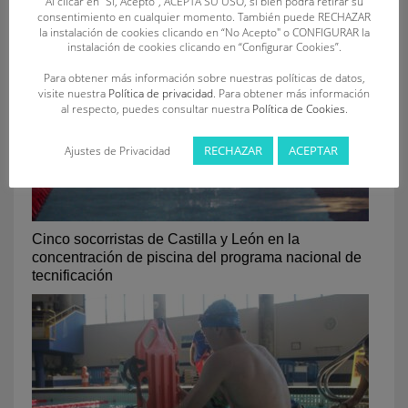
Al clicar en "Sí, Acepto", ACEPTA SU USO, si bien podrá retirar su
consentimiento en cualquier momento. También puede RECHAZAR
la instalación de cookies clicando en “No Acepto" o CONFIGURAR la
instalación de cookies clicando en “Configurar Cookies”.
Para obtener más información sobre nuestras políticas de datos,
visite nuestra
Política de privacidad
. Para obtener más información
al respecto, puedes consultar nuestra
Política de Cookies
.
RECHAZAR
ACEPTAR
Ajustes de Privacidad
Cinco socorristas de Castilla y León en la
concentración de piscina del programa nacional de
tecnificación