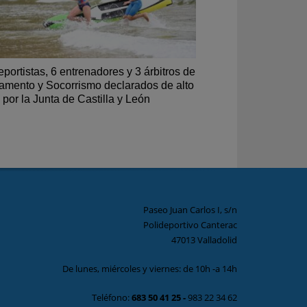
eportistas, 6 entrenadores y 3 árbitros de
amento y Socorrismo declarados de alto
l por la Junta de Castilla y León
Paseo Juan Carlos I, s/n
Polideportivo Canterac
47013 Valladolid
De lunes, miércoles y viernes: de 10h -a 14h
Teléfono:
683 50 41 25
-
983 22 34 62