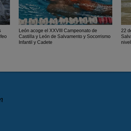
s
León acoge el XXVIII Campeonato de
22 d
ofeo
Castilla y León de Salvamento y Socorrismo
Salv
Infantil y Cadete
nive
n