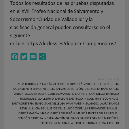
Todos los resultados de las pruebas disputadas
en el XVIII Trofeo Nacional de Salvamento y
Socorrismo “Ciudad de Valladolid” y la
clasificación general pueden consultarse en el
siguiente
enlace:
https://fecless.es/deporte/campeonatos/
Facebook
Twitter
Email
Compartir
TAGGED UNDER:
ALBA RODRÍGUEZ GARCÍA
,
ALBERTO TURRADO ÁLVAREZ
,
C.D. OCA SOS
,
C.D.
SALVAMENTO DRAGONES
,
C.D. SALVAMENTO LEÓN
,
C.D. SOS LA BAÑEZA
,
C.D.
UNIÓN ESGUEVA SOSVA
,
CLUB SALVAMENTO NOJA NETCAN
,
DIEGO BARBILLO
RODRÍGUEZ
,
GUILLERMO BARAZÓN SANTIAGO
,
HISLUL MANTECÓN RUIZ-
SANTAQUITERIA
,
ÍÑIGO SANZ VILLELGA
,
IVÁN MARTÍN SALGADO
,
LAURA RAMOS
REVILLA
,
LUCÍA EGUILUZ DE CELIS
,
LUCÍA ZORRILLA FERNÁNDEZ
,
MANUEL
GARCÍA GARCÍA
,
MARIO GARCÍA SAMPRÓN
,
MENCÍA INCERA SALAS
,
MIGUEL
CENDÓN CARRERA
,
NEREA MARTÍN SALGADO
,
SANDRA SANTOS MARTÍNEZ
,
SOTO DE LA MEDINILLA
,
TROFEO CIUDAD DE VALLADOLID