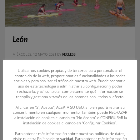
León
MIÉRCOLES, 12 MAYO 2021
BY
FECLESS
Cargando…
Utilizamos cookies propias y de terceros para personalizar el
contenido de la web, proporcionarles funcionalidades a las redes
sociales y para analizar el tráfico de nuestra web. Puede aceptar el
PUBLISHED IN
NOTICIAS
uso de esta tecnología o administrar su configuración y poder
TAGGED UNDER:
CAMPUS
rechazarla, y así controlar completamente qué información se
recopila y gestiona a través de los botones habilitados al efecto.
Al clicar en "Sí, Acepto", ACEPTA SU USO, si bien podrá retirar su
consentimiento en cualquier momento. También puede RECHAZAR
la instalación de cookies clicando en “No Acepto" o CONFIGURAR la
instalación de cookies clicando en “Configurar Cookies”.
Para obtener más información sobre nuestras políticas de datos,
visite nuestra
Política de privacidad
. Para obtener más información