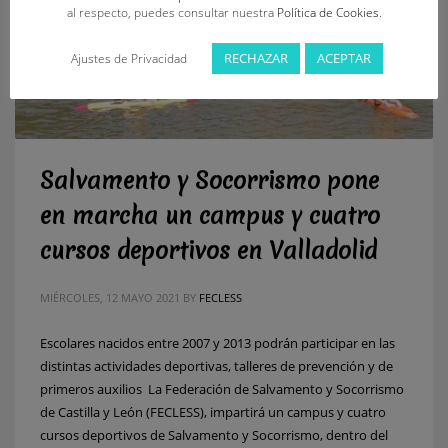
al respecto, puedes consultar nuestra
Política de Cookies
.
RECHAZAR
ACEPTAR
Ajustes de Privacidad
Salvamento y Socorrismo pone
en marcha un campus y cuatro
cursos deportivos en Valladolid
MIÉRCOLES, 12 MAYO 2021
BY
FECLESS
Escolares nacidos entre 2007 y 2013 podrán participar en las
distintas actividades deportivas, talleres de prevención y de
primeros auxilios La Federación de Salvamento y Socorrismo
de Castilla y León (FECLESS), impartirá un campus y cuatro
cursos deportivos de Salvamento y Socorrismo, dentro del