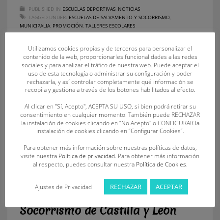
PUBLISHED IN
ESCUELAS DEPORTIVAS
,
NOTICIAS
TAGGED UNDER:
ESCUELAS DE SALVAMENTO Y SOCORRISMO
,
MUNICIPALIA
,
PROMOCIÓN
,
TALLERES ESCOLARES
Utilizamos cookies propias y de terceros para personalizar el
contenido de la web, proporcionarles funcionalidades a las redes
sociales y para analizar el tráfico de nuestra web. Puede aceptar el
uso de esta tecnología o administrar su configuración y poder
rechazarla, y así controlar completamente qué información se
recopila y gestiona a través de los botones habilitados al efecto.
Al clicar en "Sí, Acepto", ACEPTA SU USO, si bien podrá retirar su
consentimiento en cualquier momento. También puede RECHAZAR
la instalación de cookies clicando en “No Acepto" o CONFIGURAR la
instalación de cookies clicando en “Configurar Cookies”.
Para obtener más información sobre nuestras políticas de datos,
visite nuestra
Política de privacidad
. Para obtener más información
al respecto, puedes consultar nuestra
Política de Cookies
.
RECHAZAR
ACEPTAR
Ajustes de Privacidad
La Federación de Salvamento y
Socorrismo de Castilla y León