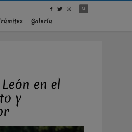
Trámites
Galería
 León en el
to y
or