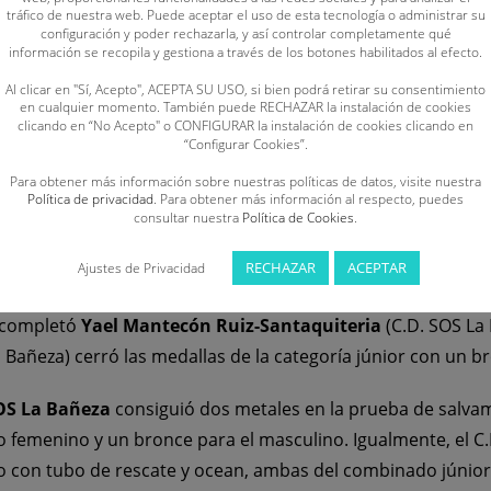
tráfico de nuestra web. Puede aceptar el uso de esta tecnología o administrar su
configuración y poder rechazarla, y así controlar completamente qué
información se recopila y gestiona a través de los botones habilitados al efecto.
ndividuales fueron de la mano de
Hugo Valenciano Miguéle
Al clicar en "Sí, Acepto", ACEPTA SU USO, si bien podrá retirar su consentimiento
lvamento Dragones,
Ana Bailón Barrios
, en las pruebas de ca
en cualquier momento. También puede RECHAZAR la instalación de cookies
e convirtió en la deportista destacada de la comunidad, con
clicando en “No Acepto" o CONFIGURAR la instalación de cookies clicando en
“Configurar Cookies”.
rtín Salgado
e
Irene Calvo Julián
(ambas del C.D.S. Dragon
Para obtener más información sobre nuestras políticas de datos, visite nuestra
Política de privacidad
. Para obtener más información al respecto, puedes
 carrera con ski de salvamento y un bronce en ocean de la 
consultar nuestra
Política de Cookies
.
tabla de salvamento y ocupó la tercera plaza en sprint. Asim
RECHAZAR
ACEPTAR
Ajustes de Privacidad
 se subió al pódium con un tercer puesto en carrera con ta
o completó
Yael Mantecón Ruiz-Santaquiteria
(C.D. SOS La
 Bañeza) cerró las medallas de la categoría júnior con un b
OS La Bañeza
consiguió dos metales en la prueba de salvam
po femenino y un bronce para el masculino. Igualmente, el 
o con tubo de rescate y ocean, ambas del combinado júnior 