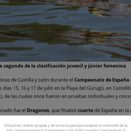
a segundo de la clasificación juvenil y júnior femenina
stas de Castilla y León durante el
Campeonato de España 
s días 15, 16 y 17 de julio en la Playa del Gurugú, en Castell
s), de las cuales once fueron en pruebas individuales y cinco
ionado fue el
Dragones
, que finalizó
cuarto
de España en la c
 ranking júnior (166 puntos). En la clasificación por categor
Utilizamos cookies propias y de terceros para personalizar el contenido de la
en la juvenil femenina
(163 puntos), a solo doce puntos de
web, proporcionarles funcionalidades a las redes sociales y para analizar el