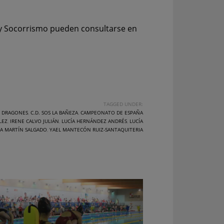
 y Socorrismo pueden consultarse en
TAGGED UNDER:
O DRAGONES
,
C.D. SOS LA BAÑEZA
,
CAMPEONATO DE ESPAÑA
LEZ
,
IRENE CALVO JULIÁN
,
LUCÍA HERNÁNDEZ ANDRÉS
,
LUCÍA
A MARTÍN SALGADO
,
YAEL MANTECÓN RUIZ-SANTAQUITERIA