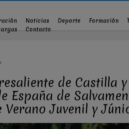
ración
Noticias
Deporte
Formación
cargas
Contacto
S
esaliente de Castilla y
e España de Salvamen
 Verano Juvenil y Júni