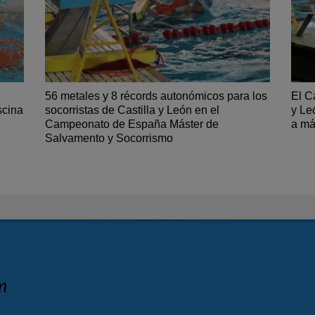
56 metales y 8 récords autonómicos para los
El C
scina
socorristas de Castilla y León en el
y Le
Campeonato de España Máster de
a má
Salvamento y Socorrismo
n