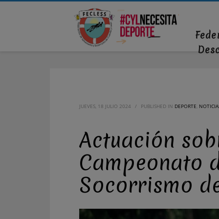
Fede
Des
JUEVES, 18 JULIO 2024
/
PUBLISHED IN
DEPORTE
,
NOTICIA
Actuación sobr
Campeonato d
Socorrismo de