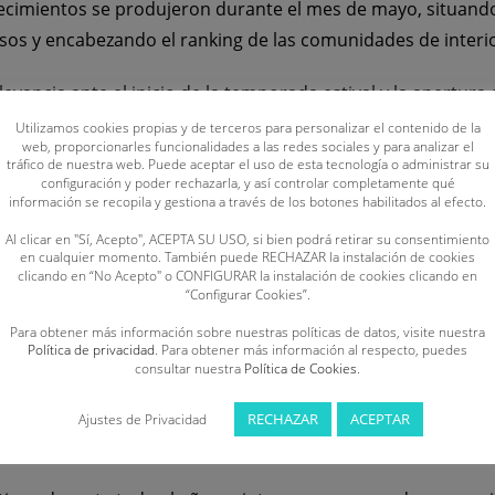
llecimientos se produjeron durante el mes de mayo, situand
s y encabezando el ranking de las comunidades de interio
evancia ante el inicio de la temporada estival y la apertura 
 cuenta este verano con
32 zonas de baño naturales autor
Utilizamos cookies propias y de terceros para personalizar el contenido de la
web, proporcionarles funcionalidades a las redes sociales y para analizar el
tráfico de nuestra web. Puede aceptar el uso de esta tecnología o administrar su
configuración y poder rechazarla, y así controlar completamente qué
información se recopila y gestiona a través de los botones habilitados al efecto.
curre en gran parte del litoral español y en numerosas inst
anera obligatoria y permanente de un servicio profesional
Al clicar en "Sí, Acepto", ACEPTA SU USO, si bien podrá retirar su consentimiento
en cualquier momento. También puede RECHAZAR la instalación de cookies
ección en herramientas esenciales para evitar accidentes. A 
clicando en “No Acepto" o CONFIGURAR la instalación de cookies clicando en
“Configurar Cookies”.
a ausencia de un servicio tan esencial, especialmente en Ca
spaña.
Para obtener más información sobre nuestras políticas de datos, visite nuestra
Política de privacidad
. Para obtener más información al respecto, puedes
consultar nuestra
Política de Cookies
.
ismo de Castilla y León (FECLESS) recuerda que
los entorn
pasan desapercibidos para la población: cambios bruscos 
RECHAZAR
ACEPTAR
Ajustes de Privacidad
uras del agua o dificultades de acceso para los servicios 