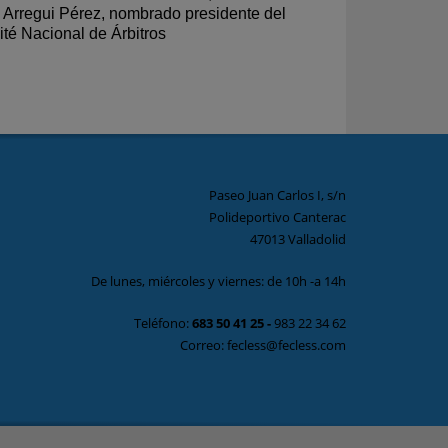
 Arregui Pérez, nombrado presidente del
té Nacional de Árbitros
Paseo Juan Carlos I, s/n
Polideportivo Canterac
47013 Valladolid
De lunes, miércoles y viernes: de 10h -a 14h
Teléfono:
683 50 41 25
-
983 22 34 62
Correo: fecless@fecless.com