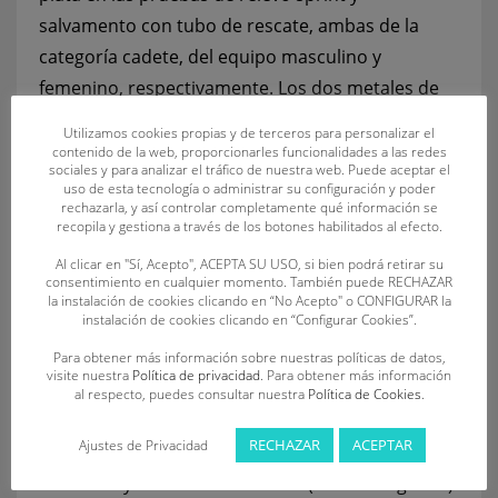
salvamento con tubo de rescate, ambas de la
categoría cadete, del equipo masculino y
femenino, respectivamente. Los dos metales de
bronce van de la mano de la infantil
Irene Calvo
Utilizamos cookies propias y de terceros para personalizar el
Julián
(C.D.S. Dragones) y el cadete
Diego
contenido de la web, proporcionarles funcionalidades a las redes
sociales y para analizar el tráfico de nuestra web. Puede aceptar el
Corcoba Gil
(C.S.S. Benavente) en la prueba de
uso de esta tecnología o administrar su configuración y poder
rechazarla, y así controlar completamente qué información se
carrera con tabla de salvamento.
recopila y gestiona a través de los botones habilitados al efecto.
La segunda jornada de la I Copa de España de
Al clicar en "Sí, Acepto", ACEPTA SU USO, si bien podrá retirar su
consentimiento en cualquier momento. También puede RECHAZAR
Playa Cadete de Salvamento y Socorrismo se
la instalación de cookies clicando en “No Acepto" o CONFIGURAR la
instalación de cookies clicando en “Configurar Cookies”.
disputó en el marco del Campeonato de España,
finalizando con
cuatro socorristas de Castilla y
Para obtener más información sobre nuestras políticas de datos,
visite nuestra
Política de privacidad
. Para obtener más información
León campeones
: Yael Mantecón Ruiz-
al respecto, puedes consultar nuestra
Política de Cookies
.
Santaquiteria (C.D. SOS La Bañeza) en nadar surf,
RECHAZAR
ACEPTAR
Ajustes de Privacidad
Nerea Martín Salgado (C.D.S. Dragones) en
banderas y
Ana Bailón Barrios
(C.D.S. Dragones)