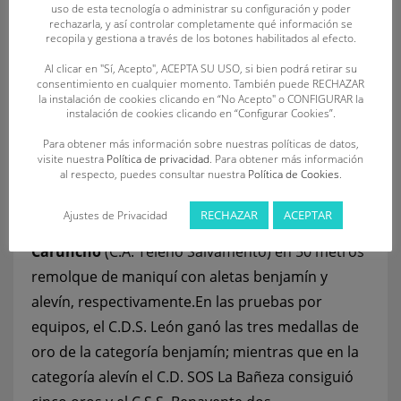
para la segunda.
uso de esta tecnología o administrar su configuración y poder
rechazarla, y así controlar completamente qué información se
recopila y gestiona a través de los botones habilitados al efecto.
Completaron los primeros puestos de las
Al clicar en "Sí, Acepto", ACEPTA SU USO, si bien podrá retirar su
categorías menores
Victoria Brímez Aguilar
y
consentimiento en cualquier momento. También puede RECHAZAR
Héctor
Fernández Fernández
(ambos del C.D.
la instalación de cookies clicando en “No Acepto" o CONFIGURAR la
instalación de cookies clicando en “Configurar Cookies”.
SOS La Bañeza) en la prueba de 50 metros
Para obtener más información sobre nuestras políticas de datos,
natación con obstáculos benjamín,
Enol Luis
visite nuestra
Política de privacidad
. Para obtener más información
Herrera
(C.D. Salvamento Almar) en 25 metros
al respecto, puedes consultar nuestra
Política de Cookies
.
remolque de maniquí benjamín,
Sergio García
RECHAZAR
ACEPTAR
Ajustes de Privacidad
Lozano
(C.D.S. León) y
Alejandra Valtuille
Caruncho
(C.A. Teleno Salvamento) en 50 metros
remolque de maniquí con aletas benjamín y
alevín, respectivamente.En las pruebas por
equipos, el C.D.S. León ganó las tres medallas de
oro de la categoría benjamín; mientras que en la
categoría alevín el C.D. SOS La Bañeza consiguió