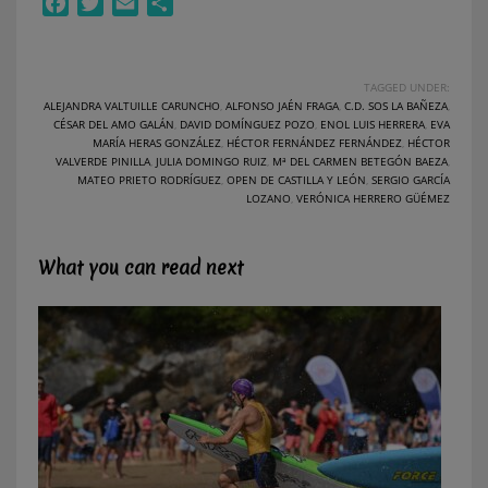
Facebook
Twitter
Email
Compartir
TAGGED UNDER:
ALEJANDRA VALTUILLE CARUNCHO
,
ALFONSO JAÉN FRAGA
,
C.D. SOS LA BAÑEZA
,
CÉSAR DEL AMO GALÁN
,
DAVID DOMÍNGUEZ POZO
,
ENOL LUIS HERRERA
,
EVA
MARÍA HERAS GONZÁLEZ
,
HÉCTOR FERNÁNDEZ FERNÁNDEZ
,
HÉCTOR
VALVERDE PINILLA
,
JULIA DOMINGO RUIZ
,
Mª DEL CARMEN BETEGÓN BAEZA
,
MATEO PRIETO RODRÍGUEZ
,
OPEN DE CASTILLA Y LEÓN
,
SERGIO GARCÍA
LOZANO
,
VERÓNICA HERRERO GÜÉMEZ
What you can read next