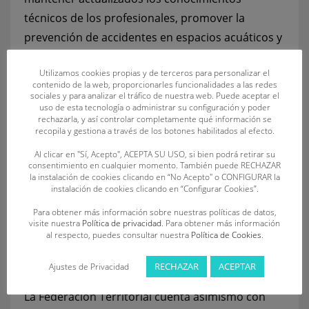
técnicos de los profesionales, promover la
prevención de accidentes en espacios acuáticos y
fomentar la profesionalización del sector,
Utilizamos cookies propias y de terceros para personalizar el
contribuyendo así a la reducción de los riesgos.
contenido de la web, proporcionarles funcionalidades a las redes
sociales y para analizar el tráfico de nuestra web. Puede aceptar el
Además, la FECLESS apuesta firmemente por la
uso de esta tecnología o administrar su configuración y poder
rechazarla, y así controlar completamente qué información se
educación y la sensibilización desde edades
recopila y gestiona a través de los botones habilitados al efecto.
tempranas como una herramienta clave para
Al clicar en "Sí, Acepto", ACEPTA SU USO, si bien podrá retirar su
evitar accidentes. La entidad continúa
consentimiento en cualquier momento. También puede RECHAZAR
la instalación de cookies clicando en “No Acepto" o CONFIGURAR la
desarrollando talleres en centros escolares,
instalación de cookies clicando en “Configurar Cookies”.
orientados al aprendizaje de primeros auxilios y a
Para obtener más información sobre nuestras políticas de datos,
la adquisición de hábitos preventivos que ayuden
visite nuestra
Política de privacidad
. Para obtener más información
al respecto, puedes consultar nuestra
Política de Cookies
.
a minimizar situaciones de peligro en entornos
acuáticos.
RECHAZAR
ACEPTAR
Ajustes de Privacidad
La Federación Territorial cuenta asimismo con