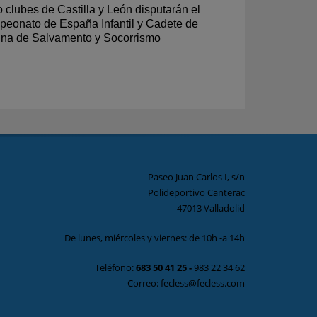
 clubes de Castilla y León disputarán el
eonato de España Infantil y Cadete de
ina de Salvamento y Socorrismo
Paseo Juan Carlos I, s/n
Polideportivo Canterac
47013 Valladolid
De lunes, miércoles y viernes: de 10h -a 14h
Teléfono:
683 50 41 25
-
983 22 34 62
Correo: fecless@fecless.com