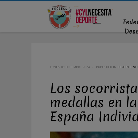
Fede
Des
LUNES, 09 DICIEMBRE 2024
/
PUBLISHED IN
DEPORTE
,
NOT
Los socorrista
medallas en l
España Individ