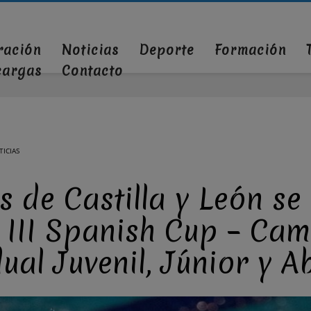
ración
Noticias
Deporte
Formación
cargas
Contacto
ICIAS
s de Castilla y León se
a III Spanish Cup – Ca
ual Juvenil, Júnior y A