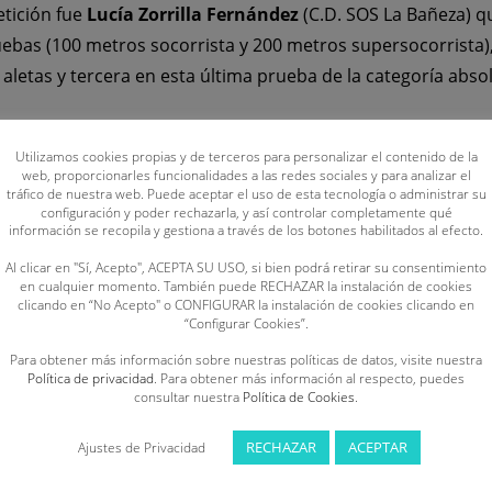
etición fue
Lucía Zorrilla Fernández
(C.D. SOS La Bañeza) q
ruebas (100 metros socorrista y 200 metros supersocorrist
etas y tercera en esta última prueba de la categoría absol
cón Ruiz-Santaquiteria
(C.D. SOS La Bañeza), marcó una s
metros remolque de maniquí y 100 metros combinada de sal
Utilizamos cookies propias y de terceros para personalizar el contenido de la
web, proporcionarles funcionalidades a las redes sociales y para analizar el
de la categoría júnior (01:13:34). Asimismo,
Sandra Santos
tráfico de nuestra web. Puede aceptar el uso de esta tecnología o administrar su
configuración y poder rechazarla, y así controlar completamente qué
categoría juvenil de 50 metros remolque de maniquí, 100 m
información se recopila y gestiona a través de los botones habilitados al efecto.
sta última prueba también se alzó campeona de España en l
Al clicar en "Sí, Acepto", ACEPTA SU USO, si bien podrá retirar su consentimiento
to) con un tiempo de 02:16:98.
en cualquier momento. También puede RECHAZAR la instalación de cookies
clicando en “No Acepto" o CONFIGURAR la instalación de cookies clicando en
“Configurar Cookies”.
a) consiguió el liderato en la prueba de 100 metros remolq
Para obtener más información sobre nuestras políticas de datos, visite nuestra
 del medallero de las féminas, lo completaron:
Carolina Ga
Política de privacidad
. Para obtener más información al respecto, puedes
ción con obstáculos y 200 metros supersocorrista absolut
consultar nuestra
Política de Cookies
.
obstáculos júnior; e
Irene Calvo Julián
(C.D.S. Dragones), pl
RECHAZAR
ACEPTAR
Ajustes de Privacidad
stacaron
Guillermo Revilla Llamas
(C.S.S. Benavente) con d