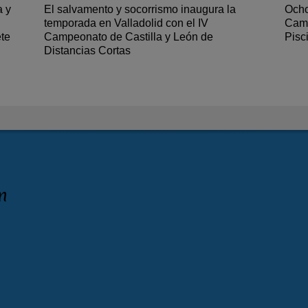
a y
El salvamento y socorrismo inaugura la
Ocho
temporada en Valladolid con el IV
Camp
ete
Campeonato de Castilla y León de
Pisc
Distancias Cortas
n