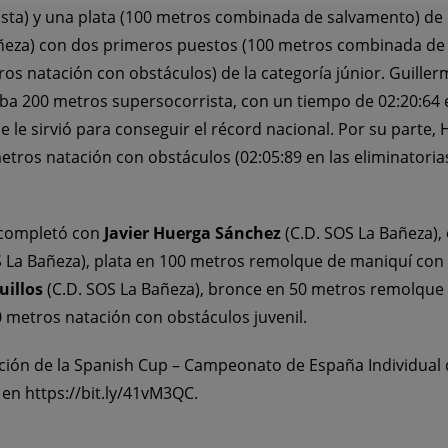
ta) y una plata (100 metros combinada de salvamento) de la
ñeza) con dos primeros puestos (100 metros combinada de
os natación con obstáculos) de la categoría júnior. Guillermo
ueba 200 metros supersocorrista, con un tiempo de 02:20:64 e
que le sirvió para conseguir el récord nacional. Por su parte
ros natación con obstáculos (02:05:89 en las eliminatorias 
e completó con
Javier Huerga Sánchez
(C.D. SOS La Bañeza),
 La Bañeza), plata en 100 metros remolque de maniquí con 
uillos
(C.D. SOS La Bañeza), bronce en 50 metros remolque 
0 metros natación con obstáculos juvenil.
ición de la Spanish Cup – Campeonato de España Individual 
e en
https://bit.ly/41vM3QC
.