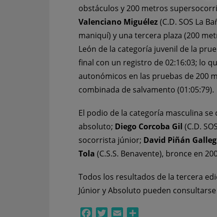
obstáculos y 200 metros supersocorris
Valenciano Miguélez
(C.D. SOS La Ba
maniquí) y una tercera plaza (200 metr
León de la categoría juvenil de la pr
final con un registro de 02:16:03; lo 
autonómicos en las pruebas de 200 met
combinada de salvamento (01:05:79).
El podio de la categoría masculina s
absoluto;
Diego Corcoba Gil
(C.D. SOS
socorrista júnior;
David Piñán Galleg
Tola
(C.S.S. Benavente), bronce en 20
Todos los resultados de la tercera ed
Júnior y Absoluto pueden consultars
Facebook
Twitter
Email
Compartir