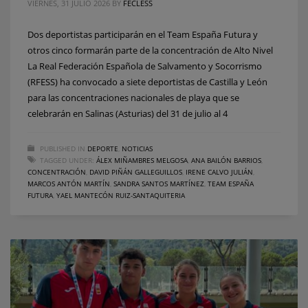
VIERNES, 31 JULIO 2026
BY
FECLESS
Dos deportistas participarán en el Team España Futura y
otros cinco formarán parte de la concentración de Alto Nivel
La Real Federación Española de Salvamento y Socorrismo
(RFESS) ha convocado a siete deportistas de Castilla y León
para las concentraciones nacionales de playa que se
celebrarán en Salinas (Asturias) del 31 de julio al 4
PUBLISHED IN
DEPORTE
,
NOTICIAS
TAGGED UNDER:
ÁLEX MIÑAMBRES MELGOSA
,
ANA BAILÓN BARRIOS
,
CONCENTRACIÓN
,
DAVID PIÑÁN GALLEGUILLOS
,
IRENE CALVO JULIÁN
,
MARCOS ANTÓN MARTÍN
,
SANDRA SANTOS MARTÍNEZ
,
TEAM ESPAÑA
FUTURA
,
YAEL MANTECÓN RUIZ-SANTAQUITERIA