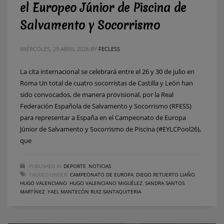
el Europeo Júnior de Piscina de
Salvamento y Socorrismo
MIÉRCOLES, 29 ABRIL 2026
BY
FECLESS
La cita internacional se celebrará entre el 26 y 30 de julio en
Roma Un total de cuatro socorristas de Castilla y León han
sido convocados, de manera provisional, por la Real
Federación Española de Salvamento y Socorrismo (RFESS)
para representar a España en el Campeonato de Europa
Júnior de Salvamento y Socorrismo de Piscina (#EYLCPool26),
que
PUBLISHED IN
DEPORTE
,
NOTICIAS
TAGGED UNDER:
CAMPEONATO DE EUROPA
,
DIEGO RETUERTO LIAÑO
,
HUGO VALENCIANO
,
HUGO VALENCIANO MIGUÉLEZ
,
SANDRA SANTOS
MARTÍNEZ
,
YAEL MANTECÓN RUIZ-SANTAQUITERIA