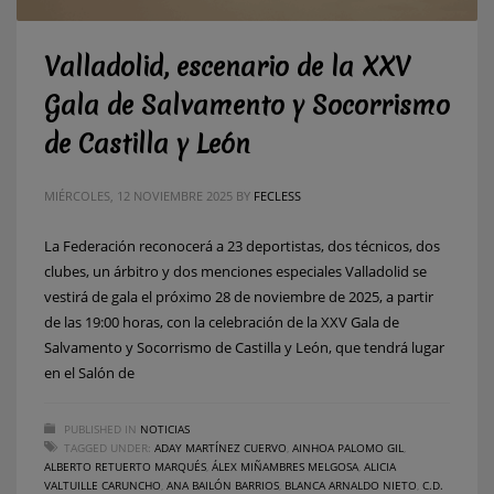
Valladolid, escenario de la XXV
Gala de Salvamento y Socorrismo
de Castilla y León
MIÉRCOLES, 12 NOVIEMBRE 2025
BY
FECLESS
La Federación reconocerá a 23 deportistas, dos técnicos, dos
clubes, un árbitro y dos menciones especiales Valladolid se
vestirá de gala el próximo 28 de noviembre de 2025, a partir
de las 19:00 horas, con la celebración de la XXV Gala de
Salvamento y Socorrismo de Castilla y León, que tendrá lugar
en el Salón de
PUBLISHED IN
NOTICIAS
TAGGED UNDER:
ADAY MARTÍNEZ CUERVO
,
AINHOA PALOMO GIL
,
ALBERTO RETUERTO MARQUÉS
,
ÁLEX MIÑAMBRES MELGOSA
,
ALICIA
VALTUILLE CARUNCHO
,
ANA BAILÓN BARRIOS
,
BLANCA ARNALDO NIETO
,
C.D.