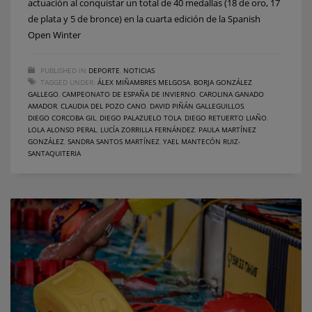
actuación al conquistar un total de 40 medallas (18 de oro, 17
de plata y 5 de bronce) en la cuarta edición de la Spanish
Open Winter
PUBLISHED IN
DEPORTE
,
NOTICIAS
TAGGED UNDER:
ÁLEX MIÑAMBRES MELGOSA
,
BORJA GONZÁLEZ
GALLEGO
,
CAMPEONATO DE ESPAÑA DE INVIERNO
,
CAROLINA GANADO
AMADOR
,
CLAUDIA DEL POZO CANO
,
DAVID PIÑÁN GALLEGUILLOS
,
DIEGO CORCOBA GIL
,
DIEGO PALAZUELO TOLA
,
DIEGO RETUERTO LIAÑO
,
LOLA ALONSO PERAL
,
LUCÍA ZORRILLA FERNÁNDEZ
,
PAULA MARTÍNEZ
GONZÁLEZ
,
SANDRA SANTOS MARTÍNEZ
,
YAEL MANTECÓN RUIZ-
SANTAQUITERIA