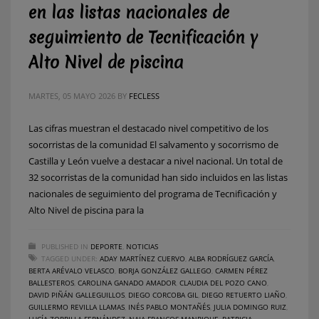
en las listas nacionales de
seguimiento de Tecnificación y
Alto Nivel de piscina
MARTES, 05 MAYO 2026
BY
FECLESS
Las cifras muestran el destacado nivel competitivo de los
socorristas de la comunidad El salvamento y socorrismo de
Castilla y León vuelve a destacar a nivel nacional. Un total de
32 socorristas de la comunidad han sido incluidos en las listas
nacionales de seguimiento del programa de Tecnificación y
Alto Nivel de piscina para la
PUBLISHED IN
DEPORTE
,
NOTICIAS
TAGGED UNDER:
ADAY MARTÍNEZ CUERVO
,
ALBA RODRÍGUEZ GARCÍA
,
BERTA ARÉVALO VELASCO
,
BORJA GONZÁLEZ GALLEGO
,
CARMEN PÉREZ
BALLESTEROS
,
CAROLINA GANADO AMADOR
,
CLAUDIA DEL POZO CANO
,
DAVID PIÑÁN GALLEGUILLOS
,
DIEGO CORCOBA GIL
,
DIEGO RETUERTO LIAÑO
,
GUILLERMO REVILLA LLAMAS
,
INÉS PABLO MONTAÑÉS
,
JULIA DOMINGO RUIZ
,
LUCÍA ZORRILLA FERNÁNDEZ
,
NAIA FRANCOS MANRIQUE
,
PATRICIA