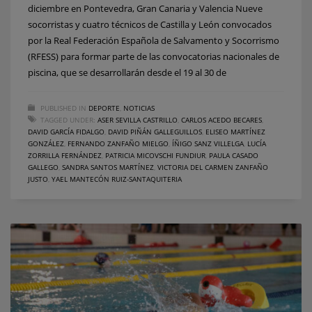
diciembre en Pontevedra, Gran Canaria y Valencia Nueve
socorristas y cuatro técnicos de Castilla y León convocados
por la Real Federación Española de Salvamento y Socorrismo
(RFESS) para formar parte de las convocatorias nacionales de
piscina, que se desarrollarán desde el 19 al 30 de
PUBLISHED IN
DEPORTE
,
NOTICIAS
TAGGED UNDER:
ASER SEVILLA CASTRILLO
,
CARLOS ACEDO BECARES
,
DAVID GARCÍA FIDALGO
,
DAVID PIÑÁN GALLEGUILLOS
,
ELISEO MARTÍNEZ
GONZÁLEZ
,
FERNANDO ZANFAÑO MIELGO
,
ÍÑIGO SANZ VILLELGA
,
LUCÍA
ZORRILLA FERNÁNDEZ
,
PATRICIA MICOVSCHI FUNDIUR
,
PAULA CASADO
GALLEGO
,
SANDRA SANTOS MARTÍNEZ
,
VICTORIA DEL CARMEN ZANFAÑO
JUSTO
,
YAEL MANTECÓN RUIZ-SANTAQUITERIA