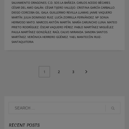
SALVAMENTO DRAGONES
,
C.D. SOS LA BAÑEZA
,
CARLOS ACEDO BÉCARES
,
CÉSAR DEL AMO GALÁN
,
CÉSAR TIJERO VALLEJO
,
CRISTINA GARCÍA CARBALLO
,
DIEGO CORCOBA GIL
,
GALA
,
GUILLERMO REVILLA LLAMAS
,
JAIME VAQUERO
MARTÍN
,
JULIA DOMINGO RUIZ
,
LUCÍA ZORRILLA FERNÁNDEZ
,
Mª SONIA
HERMOSO MATO
,
MARCOS ANTÓN MARTÍN
,
MARÍA CARUNCHO LUNA
,
MATEO
PRIETO RODRÍGUEZ
,
ÓSCAR VAQUERO PÉREZ
,
PABLO MARTÍNEZ MIGUÉLEZ
,
PAULA MARTÍNEZ GONZÁLEZ
,
RAÚL CALVO MIRANDA
,
SANDRA SANTOS
MARTÍNEZ
,
VERÓNICA HERRERO GÜÉMEZ
,
YAEL MANTECÓN RUIZ-
SANTAQUITERIA
2
3
1
RECENT POSTS