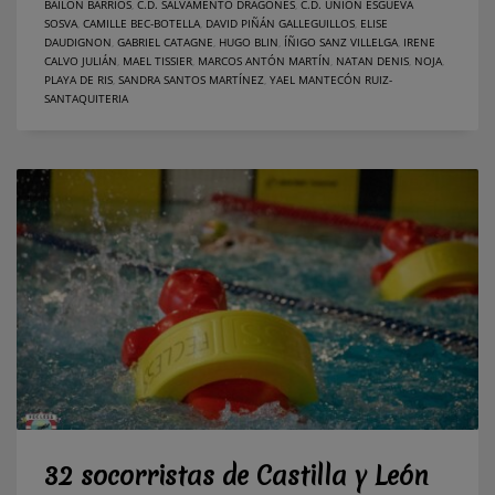
BAILÓN BARRIOS
,
C.D. SALVAMENTO DRAGONES
,
C.D. UNIÓN ESGUEVA
SOSVA
,
CAMILLE BEC-BOTELLA
,
DAVID PIÑÁN GALLEGUILLOS
,
ELISE
DAUDIGNON
,
GABRIEL CATAGNE
,
HUGO BLIN
,
ÍÑIGO SANZ VILLELGA
,
IRENE
CALVO JULIÁN
,
MAEL TISSIER
,
MARCOS ANTÓN MARTÍN
,
NATAN DENIS
,
NOJA
,
PLAYA DE RIS
,
SANDRA SANTOS MARTÍNEZ
,
YAEL MANTECÓN RUIZ-
SANTAQUITERIA
32 socorristas de Castilla y León