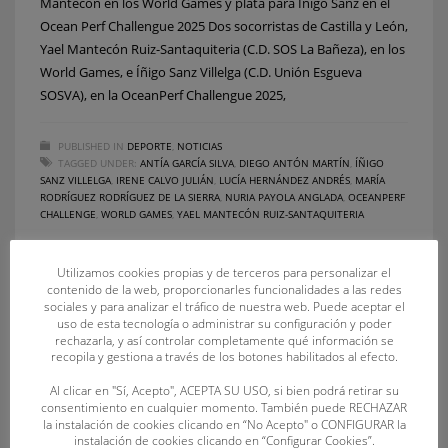
Mantecón en los World Games y plata para Íñigo Sanz en el
Ocean Perf Challengue 2025 Dos socorristas de Castilla y León,
Yael Mantecón Ruiz-Santaquiteria (C.D. SOS La Bañeza), en los
World Games, e Íñigo Sanz Villelga (C.D. Unión Esgueva
SOSVA), en la OceanPerf Challengue 2025,
PUBLISHED IN
DEPORTE
,
NOTICIAS
TAGGED UNDER:
ANTÍA GARCÍA SILVA
,
DIEGO ANTÓN MARTÍN
,
ÍÑIGO
SANZ VILLELGA
,
IRENE CALVO JULIÁN
,
LUCÍA HERNÁNDEZ ANDRÉS
,
MARÍA
RODRÍGUEZ RODRÍGUEZ DE LA SIERRA
,
NURIA PAYOLA ANGLADA
,
OCEANPERF
CHALLENGE
,
WORLD GAMES
,
YAEL MANTECÓN RUIZ-SANTAQUITERIA
Utilizamos cookies propias y de terceros para personalizar el
contenido de la web, proporcionarles funcionalidades a las redes
sociales y para analizar el tráfico de nuestra web. Puede aceptar el
uso de esta tecnología o administrar su configuración y poder
rechazarla, y así controlar completamente qué información se
recopila y gestiona a través de los botones habilitados al efecto.
Al clicar en "Sí, Acepto", ACEPTA SU USO, si bien podrá retirar su
consentimiento en cualquier momento. También puede RECHAZAR
RECENT POSTS
la instalación de cookies clicando en “No Acepto" o CONFIGURAR la
instalación de cookies clicando en “Configurar Cookies”.