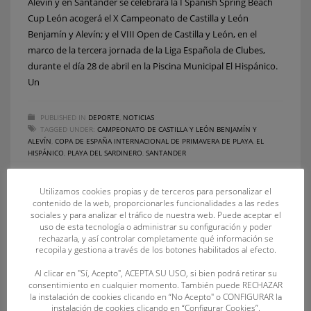
Alevín y en Santander se celebrará la I Spanish Spring Beach
Cup León acogerá el X Campeonato de Castilla y León
Benjamín y Alevín; y el VIII Open de Castilla y León, en el
marco de la tercera jornada de la Liga Española de Clubes,
durante el día 28 de abril en la Piscina Municipal El Hispánico.
Un
PUBLISHED IN
DEPORTE
,
NOTICIAS
TAGGED UNDER:
CAMPEONATO DE CASTILLA Y LEÓN BENJAMÍN Y
ALEVÍN
,
COPA DE ESPAÑA INTERNACIONAL DE PRIMAVERA DE PLAYA
,
EL
HISPÁNICO
,
PLAYA DEL SARDINERO
,
SANTANDER
Utilizamos cookies propias y de terceros para personalizar el
contenido de la web, proporcionarles funcionalidades a las redes
sociales y para analizar el tráfico de nuestra web. Puede aceptar el
uso de esta tecnología o administrar su configuración y poder
rechazarla, y así controlar completamente qué información se
recopila y gestiona a través de los botones habilitados al efecto.
Al clicar en "Sí, Acepto", ACEPTA SU USO, si bien podrá retirar su
consentimiento en cualquier momento. También puede RECHAZAR
RECENT POSTS
la instalación de cookies clicando en “No Acepto" o CONFIGURAR la
instalación de cookies clicando en “Configurar Cookies”.