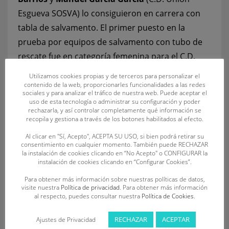
Esgueva SOSVA) lo consiguieron en carrera con
tabla de salvamento. El primer puesto en la
prueba por equipos de salvamento con tubo de
rescate fue en categoría femenina para el C.D.
SOS La Bañeza y en la masculina para el C.D.
Utilizamos cookies propias y de terceros para personalizar el
Unión Esgueva SOSVA.
contenido de la web, proporcionarles funcionalidades a las redes
sociales y para analizar el tráfico de nuestra web. Puede aceptar el
uso de esta tecnología o administrar su configuración y poder
En la categoría absoluta sobresalieron dos
rechazarla, y así controlar completamente qué información se
recopila y gestiona a través de los botones habilitados al efecto.
socorristas zamoranos al lograr cada uno dos
Al clicar en "Sí, Acepto", ACEPTA SU USO, si bien podrá retirar su
medallas de oro.
Enya Bailón Barrios
(C.D.S.
consentimiento en cualquier momento. También puede RECHAZAR
Dragones) lo hizo en carrera con tabla y con ski
la instalación de cookies clicando en “No Acepto" o CONFIGURAR la
instalación de cookies clicando en “Configurar Cookies”.
de salvamento; y
Javier Huerga Sánchez
(C.S.S.
Para obtener más información sobre nuestras políticas de datos,
Benavente) en nadar surf y ocean. Otros cuatro
visite nuestra
Política de privacidad
. Para obtener más información
deportistas completaron los primeros puestos:
al respecto, puedes consultar nuestra
Política de Cookies
.
Carolina Ganador Amador
(C.S.S. Benavente) en
RECHAZAR
ACEPTAR
Ajustes de Privacidad
nadar surf,
Marcos Antón Martín
(C.D.S.