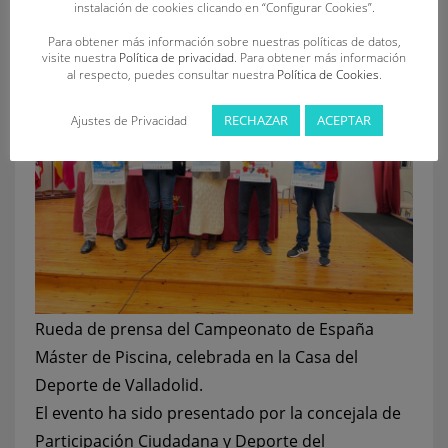
instalación de cookies clicando en “Configurar Cookies”.
Para obtener más información sobre nuestras políticas de datos,
visite nuestra
Política de privacidad
. Para obtener más información
al respecto, puedes consultar nuestra
Política de Cookies
.
RECHAZAR
ACEPTAR
Ajustes de Privacidad
Rueda de prensa del Campeonato de España
Máster de Piscina, celebrada en la Casa del
Deporte de Valladolid.
El evento ha sido presentado por la concejala de
Participación Ciudadana y Deporte del