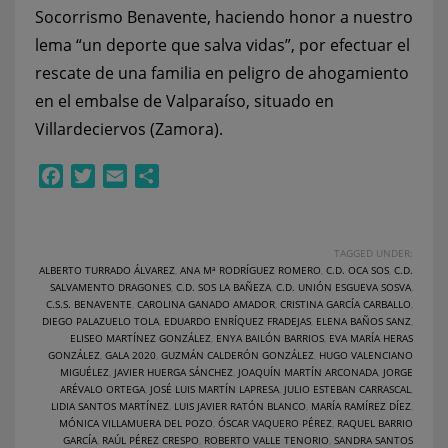
Socorrismo Benavente, haciendo honor a nuestro
lema “un deporte que salva vidas”, por efectuar el
rescate de una familia en peligro de ahogamiento
en el embalse de Valparaíso, situado en
Villardeciervos (Zamora).
Facebook
Twitter
Email
Compartir
TAGGED UNDER:
ALBERTO TURRADO ÁLVAREZ
,
ANA Mª RODRÍGUEZ ROMERO
,
C.D. OCA SOS
,
C.D.
SALVAMENTO DRAGONES
,
C.D. SOS LA BAÑEZA
,
C.D. UNIÓN ESGUEVA SOSVA
,
C.S.S. BENAVENTE
,
CAROLINA GANADO AMADOR
,
CRISTINA GARCÍA CARBALLO
,
DIEGO PALAZUELO TOLA
,
EDUARDO ENRÍQUEZ FRADEJAS
,
ELENA BAÑOS SANZ
,
ELISEO MARTÍNEZ GONZÁLEZ
,
ENYA BAILÓN BARRIOS
,
EVA MARÍA HERAS
GONZÁLEZ
,
GALA 2020
,
GUZMÁN CALDERÓN GONZÁLEZ
,
HUGO VALENCIANO
MIGUÉLEZ
,
JAVIER HUERGA SÁNCHEZ
,
JOAQUÍN MARTÍN ARCONADA
,
JORGE
ARÉVALO ORTEGA
,
JOSÉ LUIS MARTÍN LAPRESA
,
JULIO ESTEBAN CARRASCAL
,
LIDIA SANTOS MARTÍNEZ
,
LUIS JAVIER RATÓN BLANCO
,
MARÍA RAMÍREZ DÍEZ
,
MÓNICA VILLAMUERA DEL POZO
,
ÓSCAR VAQUERO PÉREZ
,
RAQUEL BARRIO
GARCÍA
,
RAÚL PÉREZ CRESPO
,
ROBERTO VALLE TENORIO
,
SANDRA SANTOS