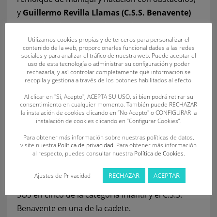
y
Guillermo Revilla Llamas (C.S.S. Benavente)
terminó en la primera plaza en la prueba
individual de 200 metros supersocorrista.
Utilizamos cookies propias y de terceros para personalizar el
contenido de la web, proporcionarles funcionalidades a las redes
sociales y para analizar el tráfico de nuestra web. Puede aceptar el
En la categoría infantil, Diego Palazuelo Tola
uso de esta tecnología o administrar su configuración y poder
rechazarla, y así controlar completamente qué información se
(C.S.S. Benavente) y Sandra Santos Martínez (C.D.
recopila y gestiona a través de los botones habilitados al efecto.
Oca SOS) destacaron al lograr acabar primeros en
Al clicar en "Sí, Acepto", ACEPTA SU USO, si bien podrá retirar su
todas las pruebas individuales (remolque de
consentimiento en cualquier momento. También puede RECHAZAR
la instalación de cookies clicando en “No Acepto" o CONFIGURAR la
maniquí, remolque de maniquí con aletas,
instalación de cookies clicando en “Configurar Cookies”.
socorrista y natación con obstáculos).
Para obtener más información sobre nuestras políticas de datos,
visite nuestra
Política de privacidad
. Para obtener más información
En las pruebas por equipos, el Club Deportivo
al respecto, puedes consultar nuestra
Política de Cookies
.
SOS La Bañeza finalizó líder en 12 ocasiones (8 de
RECHAZAR
ACEPTAR
Ajustes de Privacidad
la categoría cadete y 4 de la infantil), el C.D. Oca
SOS en cinco de la categoría infantil y el C.S.S.
Benavente en una de la cadete.