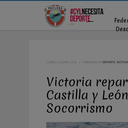
Fede
Des
LUNES, 12 JUNIO 2023
/
PUBLISHED IN
DEPORTE
,
NOTICIA
Victoria repar
Castilla y Leó
Socorrismo