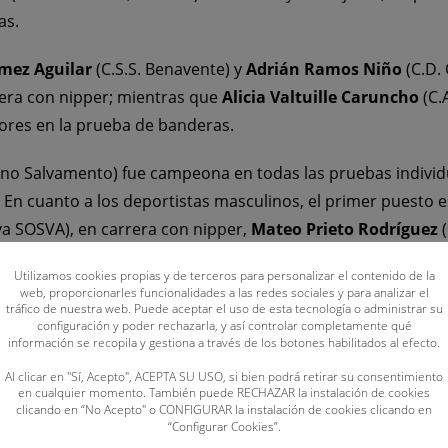
as.
imez Aguilar
(C.S.S. Benavente) y
Adrián Ramos Niño
(C.D.
rera con nipper; mientras que
Alicia Valtuille Caruncho
(C.
dores en la prueba de banderas.
leno Salvamento) fue campeona en todas las pruebas individu
. En cuanto a los deportistas masculinos, el primer puesto 
a SOSVA), en carrera con nipper,
Mateo Prieto Rodríguez
es
(C.S.S. Benavente), en banderas.
Utilizamos cookies propias y de terceros para personalizar el contenido de la
web, proporcionarles funcionalidades a las redes sociales y para analizar el
SOSVA, Á
lex Miñambres Melgosa
, se convirtió en el líder d
tráfico de nuestra web. Puede aceptar el uso de esta tecnología o administrar su
configuración y poder rechazarla, y así controlar completamente qué
ra con nipper). Por su parte,
Paula Martínez González
(C.S
información se recopila y gestiona a través de los botones habilitados al efecto.
iendo
Carla Carretero Durán
(C.D. Oca SOS) primera en ban
Al clicar en "Sí, Acepto", ACEPTA SU USO, si bien podrá retirar su consentimiento
en cualquier momento. También puede RECHAZAR la instalación de cookies
rrista
Irene Calvo Julián
(C.D.S. Dragones) con tres oros e
clicando en “No Acepto" o CONFIGURAR la instalación de cookies clicando en
“Configurar Cookies”.
 batida por
Sandra Santos Martínez
(C.D. Oca SOS) en la p