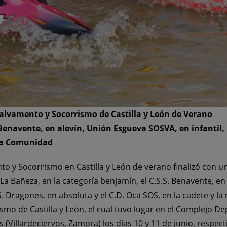
Salvamento y Socorrismo de Castilla y León de Verano
Benavente, en alevín, Unión Esgueva SOSVA, en infantil,
la Comunidad
o y Socorrismo en Castilla y León de verano finalizó con un
a Bañeza, en la categoría benjamín, el C.S.S. Benavente, en 
.S. Dragones, en absoluta y el C.D. Oca SOS, en la cadete y l
 de Castilla y León, el cual tuvo lugar en el Complejo Dep
os (Villardeciervos, Zamora) los días 10 y 11 de junio, respe