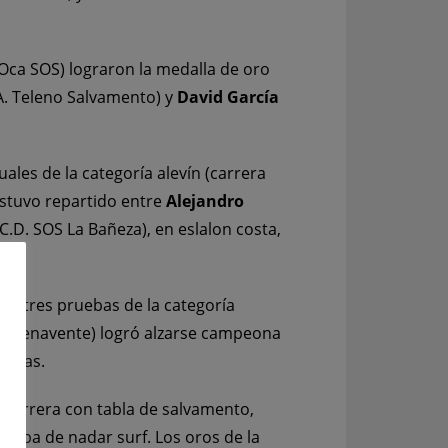
 Oca SOS) lograron la medalla de oro
A. Teleno Salvamento) y
David García
ales de la categoría alevín (carrera
estuvo repartido entre
Alejandro
(C.D. SOS La Bañeza), en eslalon costa,
e las tres pruebas de la categoría
.S. Benavente) logró alzarse campeona
deras.
n carrera con tabla de salvamento,
rueba de nadar surf. Los oros de la