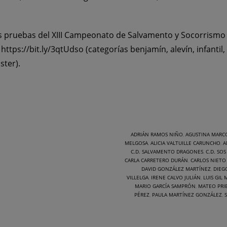
s pruebas del XIII Campeonato de Salvamento y Socorrismo 
:
https://bit.ly/3qtUdso
(categorías benjamín, alevín, infantil
ster).
ADRIÁN RAMOS NIÑO
,
AGUSTINA MARC
MELGOSA
,
ALICIA VALTUILLE CARUNCHO
,
A
C.D. SALVAMENTO DRAGONES
,
C.D. SO
CARLA CARRETERO DURÁN
,
CARLOS NIETO
DAVID GONZÁLEZ MARTÍNEZ
,
DIEG
VILLELGA
,
IRENE CALVO JULIÁN
,
LUIS GIL
MARIO GARCÍA SAMPRÓN
,
MATEO PRI
PÉREZ
,
PAULA MARTÍNEZ GONZÁLEZ
,