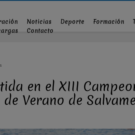
ración
Noticias
Deporte
Formación
cargas
Contacto
S
tida en el XIII Campeo
n de Verano de Salvam