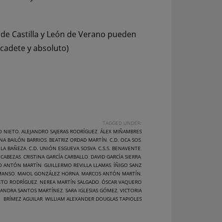
de Castilla y León de Verano pueden
, cadete y absoluto)
TAGGED UNDER:
O NIETO
,
ALEJANDRO SAJERAS RODRÍGUEZ
,
ÁLEX MIÑAMBRES
NA BAILÓN BARRIOS
,
BEATRIZ ORDAD MARTÍN
,
C.D. OCA SOS
,
S LA BAÑEZA
,
C.D. UNIÓN ESGUEVA SOSVA
,
C.S.S. BENAVENTE
,
 CABEZAS
,
CRISTINA GARCÍA CARBALLO
,
DAVID GARCÍA SIERRA
,
O ANTÓN MARTÍN
,
GUILLERMO REVILLA LLAMAS
,
ÍÑIGO SANZ
 MANSO
,
MAIOL GONZÁLEZ HORNA
,
MARCOS ANTÓN MARTÍN
,
ETO RODRÍGUEZ
,
NEREA MARTÍN SALGADO
,
ÓSCAR VAQUERO
SANDRA SANTOS MARTÍNEZ
,
SARA IGLESIAS GÓMEZ
,
VICTORIA
BRÍMEZ AGUILAR
,
WILLIAM ALEXANDER DOUGLAS TAPIOLES