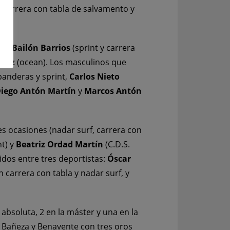
n carrera con tabla de salvamento y
na Bailón Barrios
(sprint y carrera
ómez
(ocean). Los masculinos que
banderas y sprint,
Carlos Nieto
iego Antón Martín
y
Marcos Antón
res ocasiones (nadar surf, carrera con
nt) y
Beatriz Ordad Martín
(C.D.S.
idos entre tres deportistas:
Óscar
n carrera con tabla y nadar surf, y
 absoluta, 2 en la máster y una en la
a Bañeza y Benavente con tres oros