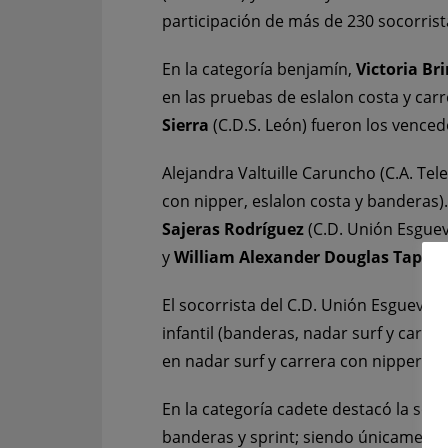
participación de más de 230 socorrist
En la categoría benjamín,
Victoria Br
en las pruebas de eslalon costa y car
Sierra
(C.D.S. León) fueron los vence
Alejandra Valtuille Caruncho (C.A. Te
con nipper, eslalon costa y banderas)
Sajeras Rodríguez
(C.D. Unión Esguev
y
William Alexander Douglas Tapiol
El socorrista del C.D. Unión Esgueva 
infantil (banderas, nadar surf y carre
en nadar surf y carrera con nipper; s
En la categoría cadete destacó la soco
banderas y sprint; siendo únicamente