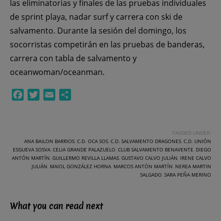
las eliminatorias y finales de las pruebas individuales
de sprint playa, nadar surf y carrera con ski de
salvamento. Durante la sesión del domingo, los
socorristas competirán en las pruebas de banderas,
carrera con tabla de salvamento y
oceanwoman/oceanman.
Facebook
Twitter
Email
Compartir
TAGGED UNDER:
ANA BAILON BARRIOS
,
C.D. OCA SOS
,
C.D. SALVAMENTO DRAGONES
,
C.D. UNIÓN
ESGUEVA SOSVA
,
CELIA GRANDE PALAZUELO
,
CLUB SALVAMENTO BENAVENTE
,
DIEGO
ANTÓN MARTÍN
,
GUILLERMO REVILLA LLAMAS
,
GUSTAVO CALVO JULIÁN
,
IRENE CALVO
JULIÁN
,
MAIOL GONZÁLEZ HORNA
,
MARCOS ANTÓN MARTÍN
,
NEREA MARTIN
SALGADO
,
SARA PEÑA MERINO
What you can read next