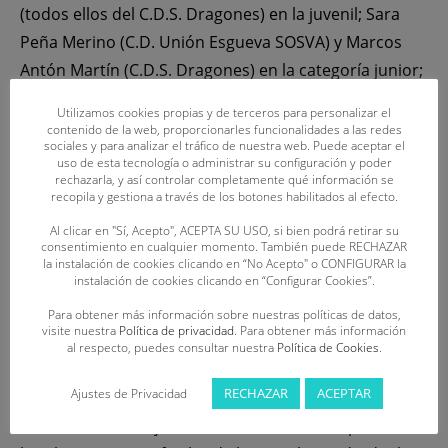
(todos ellos del C.D.S. Dragones) en la juvenil; Sara
Peña Merino (C.D. Unión Esgueva SOSVA) y Marcos
Antón Martín (C.D.S. Dragones) en la categoría junior;
y Maiol González Horna (C.D. Oca SOS) y Diego Antón
Utilizamos cookies propias y de terceros para personalizar el
Martín (C.D.S. Dragones) en la absoluta.
contenido de la web, proporcionarles funcionalidades a las redes
sociales y para analizar el tráfico de nuestra web. Puede aceptar el
uso de esta tecnología o administrar su configuración y poder
58 socorristas de cinco clubes y cuatro provincias
rechazarla, y así controlar completamente qué información se
recopila y gestiona a través de los botones habilitados al efecto.
representarán a Castilla y León: C.D. Salvamento
León, C.D. Oca S.O.S. (Palencia), C.D. Unión Esgueva
Al clicar en "Sí, Acepto", ACEPTA SU USO, si bien podrá retirar su
consentimiento en cualquier momento. También puede RECHAZAR
SOSVA (Valladolid), C. Salvamento y Socorrismo
la instalación de cookies clicando en “No Acepto" o CONFIGURAR la
instalación de cookies clicando en “Configurar Cookies”.
Benavente y C.D. Salvamento Dragones (Zamora). La
provincia que más deportistas aporta al evento será
Para obtener más información sobre nuestras políticas de datos,
visite nuestra
Política de privacidad
. Para obtener más información
Zamora, con 29, seguida de Valladolid (22), Palencia
al respecto, puedes consultar nuestra
Política de Cookies
.
(4) y León (3); consiguiendo, teniendo en cuenta la
RECHAZAR
ACEPTAR
Ajustes de Privacidad
totalidad de inscritos, la paridad real y efectiva entre
sexos. Durante la jornada del sábado se disputarán