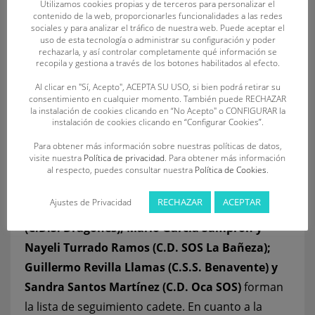
Utilizamos cookies propias y de terceros para personalizar el
seguimiento absoluta son: Carolina Ganado
contenido de la web, proporcionarles funcionalidades a las redes
sociales y para analizar el tráfico de nuestra web. Puede aceptar el
Amador y Javier Huerga Sánchez (C.S.S.
uso de esta tecnología o administrar su configuración y poder
rechazarla, y así controlar completamente qué información se
Benavente); y Alberto Turrado Álvarez (C.D. SOS
recopila y gestiona a través de los botones habilitados al efecto.
La Bañeza).
Al clicar en "Sí, Acepto", ACEPTA SU USO, si bien podrá retirar su
consentimiento en cualquier momento. También puede RECHAZAR
En la categoría infantil la Federación Nacional
la instalación de cookies clicando en “No Acepto" o CONFIGURAR la
instalación de cookies clicando en “Configurar Cookies”.
cuenta con
Celia Alija Valenciano (C.D. SOS La
Para obtener más información sobre nuestras políticas de datos,
Bañeza), Borja González Gallego (C.D. Cisne
visite nuestra
Política de privacidad
. Para obtener más información
SOS), Paula Martínez González (C.S.S.
al respecto, puedes consultar nuestra
Política de Cookies
.
Benavente) y Alex Miñambres Melgosa (C.D.
RECHAZAR
ACEPTAR
Ajustes de Privacidad
Unión Esgueva SOSVA). Irene Calvo Julián
(C.D.S. Dragones), Mario García Samprón y
Nayeli Turrado Ramos (C.D. SOS La Bañeza);
Guillermo Revilla Llamas (C.S.S. Benavente) y
Sandra Santos Martínez (C.D. Oca SOS)
forman
la lista de seguimiento cadete. En cuanto a la