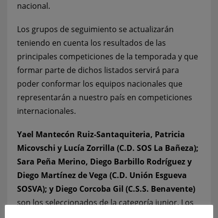
nacional.
Los grupos de seguimiento se actualizarán
teniendo en cuenta los resultados de las
principales competiciones de la temporada y que
formar parte de dichos listados servirá para
poder conformar los equipos nacionales que
representarán a nuestro país en competiciones
internacionales.
Yael Mantecón Ruiz-Santaquiteria, Patricia
Micovschi y Lucía Zorrilla (C.D. SOS La Bañeza);
Sara Peña Merino, Diego Barbillo Rodríguez y
Diego Martínez de Vega (C.D. Unión Esgueva
SOSVA); y Diego Corcoba Gil (C.S.S. Benavente)
son los seleccionados de la categoría junior. Los
socorristas que conforman la lista de