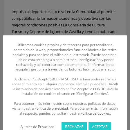
Impulso al deporte de alto nivel en la Comunidad al permitir
compatibilizar la formación académica y deportiva con las
mejores condiciones posibles La Consejería de Cultura,
Turismo y Deporte de la Junta de Castilla y León ha publicado
en el Boletín Oficial de Castilla y León del 11 de julio la relación
de deportistas, entrenadores
Utilizamos cookies propias y de terceros para personalizar el
contenido de la web, proporcionarles funcionalidades a las redes
sociales y para analizar el tráfico de nuestra web. Puede aceptar el
uso de esta tecnología o administrar su configuración y poder
PUBLISHED IN
NOTICIAS
rechazarla, y así controlar completamente qué información se
TAGGED UNDER:
ALBERTO TURRADO ÁLVAREZ
,
ALTO NIVEL
,
ÁLVARO
recopila y gestiona a través de los botones habilitados al efecto.
GÓMEZ ALONSO
,
ANA Mª ANDRÉS GONZÁLEZ
,
ÁNDER FERRERAS SEIJAS
,
ANTONIO ANTÓN RODRÍGUEZ
,
CARLOS ACEDO BÉCARES
,
CAROLINA GANADO
Al clicar en "Sí, Acepto", ACEPTA SU USO, si bien podrá retirar su
AMADOR
,
CRISTINA GARCÍA CARBALLO
,
DIANA TURRADO ÁLVAREZ
,
ELENA
consentimiento en cualquier momento. También puede RECHAZAR
JUSTO CADENAS
,
ENYA BAILÓN BARRIOS
,
FERNANDO ZANFAÑO MIELGO
,
la instalación de cookies clicando en “No Acepto" o CONFIGURAR la
GERARDO ORTEGA HERNÁNDEZ
,
HISLUL MANTECÓN RUIZ-SANTAQUITERIA
,
instalación de cookies clicando en “Configurar Cookies”.
ISRAEL GARCÍA GUTIÉRREZ
,
JAVIER HUERGA SÁNCHEZ
,
LAURA ÁLVAREZ ALEJO
,
LEIRE YAGÜE FERNÁNDEZ
,
MAIOL GONZÁLEZ HORNA
,
MARCOS ANTÓN
Para obtener más información sobre nuestras políticas de datos,
MARTÍN
,
MARIO GARZÓN IGLESIAS
,
MIRIAM DE PRADA CABERO
,
NEREA DE
visite nuestra
Política de privacidad
. Para obtener más información
PRADA CABERO
,
ÓSCAR VAQUERO PÉREZ
,
PAULA PIÑÁN GALLEGUILLOS
,
al respecto, puedes consultar nuestra
Política de Cookies
.
RAQUEL CARBAJO FERNÁNDEZ
,
SANDRA CASADO NAVA
,
SOFÍA PRIETO IÑESTA
,
YENEVA FERNÁNDEZ GUTIÉRREZ
RECHAZAR
ACEPTAR
Ajustes de Privacidad