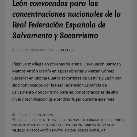
León convocados para las
concentraciones nacionales de la
Real Federación Española de
Salvamento y Socorrismo
JUEVES, 03 DICIEMBRE 2020
BY
FECLESS
Íñigo Sanz Villega en pruebas de arena, Enya Bailón Barrios y
Marcos Antón Martín en aguas abiertas y Neizan Gómez
Castellot en piscina Cuatro socorristas de Castilla y León han
sido convocados por la Real Federación Española de
Salvamento y Socorrismo para las concentraciones de alto
nivel y tecnificación que tendrán lugar durante este mes
PUBLISHED IN
NOTICIAS
TAGGED UNDER:
ALTO NIVEL
,
C.D. SALVAMENTO DRAGONES
,
C.D. UNIÓN
ESGUEVA SOSVA
,
CLUB LA BAÑEZA
,
ENYA BAILÓN BARRIOS
,
ÍÑIGO SANZ
VILLELGA
,
MARCOS ANTÓN MARTÍN
,
NEIZAN GÓMEZ CASTELLOT