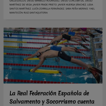
GALLEGUILLOS
,
DIEGO BARBILLO RODRÍGUEZ
,
DIEGO CORCOBA GIL
,
DIEGO
MARTÍNEZ DE VEGA
,
JAVIER FRADE PRIETO
,
JAVIER HUERGA SÁNCHEZ
,
LIDIA
SANTOS MARTÍNEZ
,
LUCÍA ZORRILLA FERNÁNDEZ
,
SARA PEÑA MERINO
,
YAEL
MANTECÓN RUIZ-SANTAQUITERIA
La Real Federación Española de
Salvamento y Socorrismo cuenta