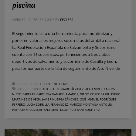
piscina
VIERNES, 17 FEBRERO 2023
BY
FECLESS
El seguimiento será una herramienta para monitorizar y
poner en valor a los mejores socorristas del ámbito nacional
La Real Federación Española de Salvamento y Socorrismo
cuenta con 11 socorristas, pertenecientes a tres clubes
deportivos de salvamento y socorrismo de Castilla y León,
para formar parte de la lista de seguimiento de Alto Nivel de
PUBLISHED IN
DEPORTE
,
NOTICIAS
TAGGED UNDER:
ALBERTO TURRADO ÁLVAREZ
,
ALTO NIVEL
,
CARLOS
NIETO CABEZAS
,
CAROLINA GANADO AMADOR
,
DIEGO CORCOBA GIL
,
DIEGO
MARTINEZ DE VEGA
,
JAVIER HUERGA SÁNCHEZ
,
JOSÉ MIGUEL RODRÍGUEZ
FERRERO
,
LUCÍA ZORRILLA FERNÁNDEZ
,
MARCOS MONTAÑA ANTOLÍN
,
PATRICIA MICOVSCHI
,
YAEL MANTECÓN RUIZ-SANTAQUITERIA