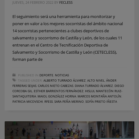
JUEVES, 24 FEBRERO 2022
BY
FECLESS
El seguimiento será una herramienta para monitorizar y
poner en valor a los mejores socorristas del ámbito nacional
14 socorristas pertenecientes a clubes deportivos de
salvamento y socorrismo de Castilla y León, de los cuales 11
entrenan en el Centro de Tecnificación Deportiva de
Salvamento y Socorrismo de Castilla y León (CETECLESS),
forman parte de
PUBLISHED IN
DEPORTE
,
NOTICIAS
TAGGED UNDER:
ALBERTO TURRADO ÁLVAREZ
,
ALTO NIVEL
,
ÁNDER
FERRERAS SEIJAS
,
CARLOS NIETO CABEZAS
,
DIANA TURRADO ÁLVAREZ
,
DIEGO
CORCOBA GIL
,
ESTHER BARRIENTOS FERNÁNDEZ
,
HISLUL MANTECÓN RUIZ-
SANTAQUITERIA
,
MAIOL GONZÁLEZ HORNA
,
MARCOS MONTAÑA ANTOLÍN
,
PATRICIA MICOVSCHI
,
RFESS
,
SARA PEÑA MERINO
,
SOFÍA PRIETO IÑESTA