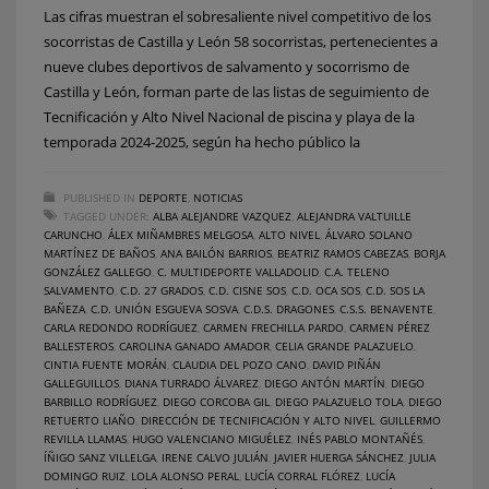
Las cifras muestran el sobresaliente nivel competitivo de los
socorristas de Castilla y León 58 socorristas, pertenecientes a
nueve clubes deportivos de salvamento y socorrismo de
Castilla y León, forman parte de las listas de seguimiento de
Tecnificación y Alto Nivel Nacional de piscina y playa de la
temporada 2024-2025, según ha hecho público la
PUBLISHED IN
DEPORTE
,
NOTICIAS
TAGGED UNDER:
ALBA ALEJANDRE VAZQUEZ
,
ALEJANDRA VALTUILLE
CARUNCHO
,
ÁLEX MIÑAMBRES MELGOSA
,
ALTO NIVEL
,
ÁLVARO SOLANO
MARTÍNEZ DE BAÑOS
,
ANA BAILÓN BARRIOS
,
BEATRIZ RAMOS CABEZAS
,
BORJA
GONZÁLEZ GALLEGO
,
C. MULTIDEPORTE VALLADOLID
,
C.A. TELENO
SALVAMENTO
,
C.D. 27 GRADOS
,
C.D. CISNE SOS
,
C.D. OCA SOS
,
C.D. SOS LA
BAÑEZA
,
C.D. UNIÓN ESGUEVA SOSVA
,
C.D.S. DRAGONES
,
C.S.S. BENAVENTE
,
CARLA REDONDO RODRÍGUEZ
,
CARMEN FRECHILLA PARDO
,
CARMEN PÉREZ
BALLESTEROS
,
CAROLINA GANADO AMADOR
,
CELIA GRANDE PALAZUELO
,
CINTIA FUENTE MORÁN
,
CLAUDIA DEL POZO CANO
,
DAVID PIÑÁN
GALLEGUILLOS
,
DIANA TURRADO ÁLVAREZ
,
DIEGO ANTÓN MARTÍN
,
DIEGO
BARBILLO RODRÍGUEZ
,
DIEGO CORCOBA GIL
,
DIEGO PALAZUELO TOLA
,
DIEGO
RETUERTO LIAÑO
,
DIRECCIÓN DE TECNIFICACIÓN Y ALTO NIVEL
,
GUILLERMO
REVILLA LLAMAS
,
HUGO VALENCIANO MIGUÉLEZ
,
INÉS PABLO MONTAÑÉS
,
ÍÑIGO SANZ VILLELGA
,
IRENE CALVO JULIÁN
,
JAVIER HUERGA SÁNCHEZ
,
JULIA
DOMINGO RUIZ
,
LOLA ALONSO PERAL
,
LUCÍA CORRAL FLÓREZ
,
LUCÍA