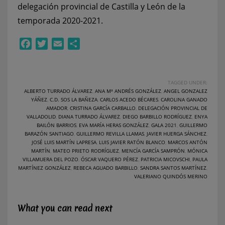
delegación provincial de Castilla y León de la
temporada 2020-2021.
Facebook
Twitter
Email
Compartir
TAGGED UNDER:
ALBERTO TURRADO ÁLVAREZ
,
ANA Mª ANDRÉS GONZÁLEZ
,
ANGEL GONZALEZ
YÁÑEZ
,
C.D. SOS LA BAÑEZA
,
CARLOS ACEDO BÉCARES
,
CAROLINA GANADO
AMADOR
,
CRISTINA GARCÍA CARBALLO
,
DELEGACIÓN PROVINCIAL DE
VALLADOLID
,
DIANA TURRADO ÁLVAREZ
,
DIEGO BARBILLO RODRÍGUEZ
,
ENYA
BAILÓN BARRIOS
,
EVA MARÍA HERAS GONZÁLEZ
,
GALA 2021
,
GUILLERMO
BARAZÓN SANTIAGO
,
GUILLERMO REVILLA LLAMAS
,
JAVIER HUERGA SÁNCHEZ
,
JOSÉ LUIS MARTÍN LAPRESA
,
LUIS JAVIER RATÓN BLANCO
,
MARCOS ANTÓN
MARTÍN
,
MATEO PRIETO RODRÍGUEZ
,
MENCÍA GARCÍA SAMPRÓN
,
MÓNICA
VILLAMUERA DEL POZO
,
ÓSCAR VAQUERO PÉREZ
,
PATRICIA MICOVSCHI
,
PAULA
MARTÍNEZ GONZÁLEZ
,
REBECA AGUADO BARBILLO
,
SANDRA SANTOS MARTÍNEZ
,
VALERIANO QUINDÓS MERINO
What you can read next