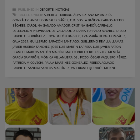
PUBLISHED IN
DEPORTE
,
NOTICIAS
TAGGED UNDER:
ALBERTO TURRADO ÁLVAREZ
,
ANA Mª ANDRÉS
GONZÁLEZ
,
ANGEL GONZALEZ YÁÑEZ
,
C.D. SOS LA BAÑEZA
,
CARLOS ACEDO
BÉCARES
,
CAROLINA GANADO AMADOR
,
CRISTINA GARCÍA CARBALLO
,
DELEGACIÓN PROVINCIAL DE VALLADOLID
,
DIANA TURRADO ÁLVAREZ
,
DIEGO
BARBILLO RODRÍGUEZ
,
ENYA BAILÓN BARRIOS
,
EVA MARÍA HERAS GONZÁLEZ
,
GALA 2021
,
GUILLERMO BARAZÓN SANTIAGO
,
GUILLERMO REVILLA LLAMAS
,
JAVIER HUERGA SÁNCHEZ
,
JOSÉ LUIS MARTÍN LAPRESA
,
LUIS JAVIER RATÓN
BLANCO
,
MARCOS ANTÓN MARTÍN
,
MATEO PRIETO RODRÍGUEZ
,
MENCÍA
GARCÍA SAMPRÓN
,
MÓNICA VILLAMUERA DEL POZO
,
ÓSCAR VAQUERO PÉREZ
,
PATRICIA MICOVSCHI
,
PAULA MARTÍNEZ GONZÁLEZ
,
REBECA AGUADO
BARBILLO
,
SANDRA SANTOS MARTÍNEZ
,
VALERIANO QUINDÓS MERINO