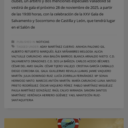
clubes, un árbitro y dos menciones especiales Valladolid se
vestirá de gala el próximo 28 de noviembre de 2025, a partir
de las 19:00 horas, con la celebración de la XXV Gala de
Salvamento y Socorrismo de Castilla y León, que tendrá lugar
en el Salón de
PUBLISHED IN
NOTICIAS
TAGGED UNDER:
ADAY MARTÍNEZ CUERVO
,
AINHOA PALOMO GIL
,
ALBERTO RETUERTO MARQUÉS
,
ÁLEX MIÑAMBRES MELGOSA
,
ALICIA
VALTUILLE CARUNCHO
,
ANA BAILÓN BARRIOS
,
BLANCA ARNALDO NIETO
,
C.D.
SALVAMENTO DRAGONES
,
C.D. SOS LA BAÑEZA
,
CARLOS ACEDO BÉCARES
,
CÉSAR DEL AMO GALÁN
,
CÉSAR TIJERO VALLEJO
,
CRISTINA GARCÍA CARBALLO
,
DIEGO CORCOBA GIL
,
GALA
,
GUILLERMO REVILLA LLAMAS
,
JAIME VAQUERO
MARTÍN
,
JULIA DOMINGO RUIZ
,
LUCÍA ZORRILLA FERNÁNDEZ
,
Mª SONIA
HERMOSO MATO
,
MARCOS ANTÓN MARTÍN
,
MARÍA CARUNCHO LUNA
,
MATEO
PRIETO RODRÍGUEZ
,
ÓSCAR VAQUERO PÉREZ
,
PABLO MARTÍNEZ MIGUÉLEZ
,
PAULA MARTÍNEZ GONZÁLEZ
,
RAÚL CALVO MIRANDA
,
SANDRA SANTOS
MARTÍNEZ
,
VERÓNICA HERRERO GÜÉMEZ
,
YAEL MANTECÓN RUIZ-
SANTAQUITERIA