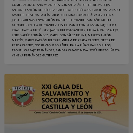
GÓMEZ ALONSO
,
ANA Mª ANDRÉS GONZÁLEZ
,
ÁNDER FERRERAS SEIJAS
,
ANTONIO ANTÓN RODRÍGUEZ
,
CARLOS ACEDO BÉCARES
,
CAROLINA GANADO
AMADOR
,
CRISTINA GARCÍA CARBALLO
,
DIANA TURRADO ÁLVAREZ
,
ELENA
JUSTO CADENAS
,
ENYA BAILÓN BARRIOS
,
FERNANDO ZANFAÑO MIELGO
,
GERARDO ORTEGA HERNÁNDEZ
,
HISLUL MANTECÓN RUIZ-SANTAQUITERIA
,
ISRAEL GARCÍA GUTIÉRREZ
,
JAVIER HUERGA SÁNCHEZ
,
LAURA ÁLVAREZ ALEJO
,
LEIRE YAGÜE FERNÁNDEZ
,
MAIOL GONZÁLEZ HORNA
,
MARCOS ANTÓN
MARTÍN
,
MARIO GARZÓN IGLESIAS
,
MIRIAM DE PRADA CABERO
,
NEREA DE
PRADA CABERO
,
ÓSCAR VAQUERO PÉREZ
,
PAULA PIÑÁN GALLEGUILLOS
,
RAQUEL CARBAJO FERNÁNDEZ
,
SANDRA CASADO NAVA
,
SOFÍA PRIETO IÑESTA
,
YENEVA FERNÁNDEZ GUTIÉRREZ