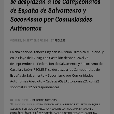
se desplazan a los Campeonatos
de España de Salvamento y
Socorrismo por Comunidades
Autónomas
VIERNES, 24 SEPTIEMBRE 2021
BY
FECLESS
La cita nacional tendrá lugar en la Piscina Olímpica Municipal y
en la Playa del Gurugú de Castellón desde el 24 al 26
de septiembre La Federación de Salvamento y Socorrismo de
Castilla y León (FECLESS) se desplaza a los Campeonatos de
España de Salvamento y Socorrismo por Comunidades
Autónomas Absoluto y Cadete, #SySAutonomias21, con 22
socorristas, 12 correspondientes
PUBLISHED IN
DEPORTE
,
NOTICIAS
TAGGED UNDER:
#SYSAUTONOMIAS21
,
ALBERTO RETUERTO MARQUÉS
,
ALBERTO TURRADO ÁLVAREZ
,
ANA BAILÓN BARRIOS
,
ANA Mª ANDRÉS
GONZÁLEZ
,
ÁNGELA LÓPEZ GARCÍA
,
CARLOS ACEDO BÉCARES
,
CAROLINA