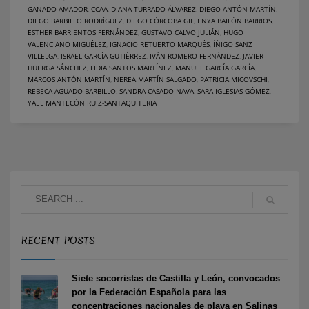
GANADO AMADOR
,
CCAA
,
DIANA TURRADO ÁLVAREZ
,
DIEGO ANTÓN MARTÍN
,
DIEGO BARBILLO RODRÍGUEZ
,
DIEGO CÓRCOBA GIL
,
ENYA BAILÓN BARRIOS
,
ESTHER BARRIENTOS FERNÁNDEZ
,
GUSTAVO CALVO JULIÁN
,
HUGO
VALENCIANO MIGUÉLEZ
,
IGNACIO RETUERTO MARQUÉS
,
ÍÑIGO SANZ
VILLELGA
,
ISRAEL GARCÍA GUTIÉRREZ
,
IVÁN ROMERO FERNÁNDEZ
,
JAVIER
HUERGA SÁNCHEZ
,
LIDIA SANTOS MARTÍNEZ
,
MANUEL GARCÍA GARCÍA
,
MARCOS ANTÓN MARTÍN
,
NEREA MARTÍN SALGADO
,
PATRICIA MICOVSCHI
,
REBECA AGUADO BARBILLO
,
SANDRA CASADO NAVA
,
SARA IGLESIAS GÓMEZ
,
YAEL MANTECÓN RUIZ-SANTAQUITERIA
RECENT POSTS
Siete socorristas de Castilla y León, convocados
por la Federación Española para las
concentraciones nacionales de playa en Salinas