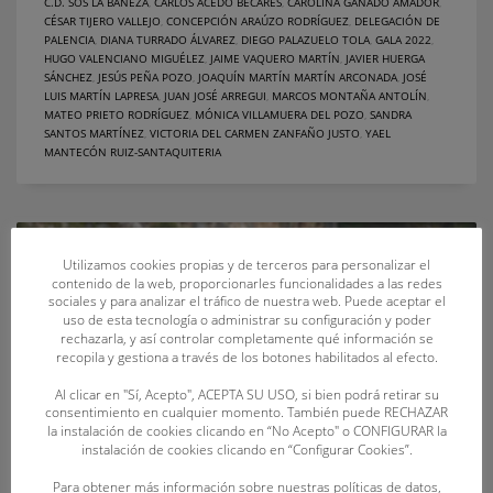
C.D. SOS LA BAÑEZA
,
CARLOS ACEDO BÉCARES
,
CAROLINA GANADO AMADOR
,
CÉSAR TIJERO VALLEJO
,
CONCEPCIÓN ARAÚZO RODRÍGUEZ
,
DELEGACIÓN DE
PALENCIA
,
DIANA TURRADO ÁLVAREZ
,
DIEGO PALAZUELO TOLA
,
GALA 2022
,
HUGO VALENCIANO MIGUÉLEZ
,
JAIME VAQUERO MARTÍN
,
JAVIER HUERGA
SÁNCHEZ
,
JESÚS PEÑA POZO
,
JOAQUÍN MARTÍN MARTÍN ARCONADA
,
JOSÉ
LUIS MARTÍN LAPRESA
,
JUAN JOSÉ ARREGUI
,
MARCOS MONTAÑA ANTOLÍN
,
MATEO PRIETO RODRÍGUEZ
,
MÓNICA VILLAMUERA DEL POZO
,
SANDRA
SANTOS MARTÍNEZ
,
VICTORIA DEL CARMEN ZANFAÑO JUSTO
,
YAEL
MANTECÓN RUIZ-SANTAQUITERIA
Utilizamos cookies propias y de terceros para personalizar el
contenido de la web, proporcionarles funcionalidades a las redes
sociales y para analizar el tráfico de nuestra web. Puede aceptar el
uso de esta tecnología o administrar su configuración y poder
rechazarla, y así controlar completamente qué información se
recopila y gestiona a través de los botones habilitados al efecto.
Al clicar en "Sí, Acepto", ACEPTA SU USO, si bien podrá retirar su
consentimiento en cualquier momento. También puede RECHAZAR
la instalación de cookies clicando en “No Acepto" o CONFIGURAR la
instalación de cookies clicando en “Configurar Cookies”.
Para obtener más información sobre nuestras políticas de datos,