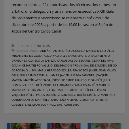
reconocimiento a 22 deportistas, dos técnicos, dos clubes, un
árbitro, una delegación y una mención especial La XXIII Gala
de Salvamento y Socorrismo se celebrará el próximo 1 de
diciembre de 2023, a partir de las 19:00 horas, en el Salón de
Actos del Centro Cívico Canal
PUBLISHED IN
NOTICIAS
TAGGED UNDER:
ADRIÁN RAMOS NIÑO
,
AGUSTINA MARCO NIETO
,
ÁLEX
MIÑAMBRES MELGOSA
,
ALICIA VALTUILLE CARUNCHO
,
C.D. SALVAMENTO
DRAGONES
,
C.D. SOS LA BAÑEZA
,
CARLOS ACEDO BÉCARES
,
CÉSAR DEL AMO
GALÁN
,
CÉSAR TIJERO VALLEJO
,
DELEGACIÓN PROVINCIAL DE ZAMORA
,
DIEGO
CORCOBA GIL
,
EVA MARÍA HERAS GONZÁLEZ
,
FRANCISCO JAVIER ADÁN CALVO
,
GALA
,
GUILLERMO REVILLA LLAMAS
,
JAVIER HUERGA SÁNCHEZ
,
JOAQUÍN
MARTÍN MARTÍN ARCONADA
,
JORGE RODRIGO MANRIQUE SANDÍN
,
JULIA
DOMINGO RUIZ
,
LUCÍA ZORRILLA FERNÁNDEZ
,
MARCOS ANTÓN MARTÍN
,
MARTA VALDERRÁBANO IGLESIAS
,
MATEO PRIETO RODRÍGUEZ
,
ÓSCAR
VAQUERO PÉREZ
,
PAULA MARTÍNEZ GONZÁLEZ
,
ROCÍO GIMÉNEZ MARTÍNEZ
,
SANDRA SANTOS MARTÍNEZ
,
SARA PEÑA MERINO
,
VERÓNICA HERRERO
GÜÉMEZ
,
YAEL MANTECÓN RUIZ-SANTAQUITERIA