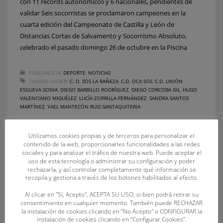
con 11 récords autonómicos y 6 nacionales, pendientes de
validar Seis socorristas se proclamaron campeones en la
cuarta edición del Campeonato de Castilla y León de
Distancias Cortas de Salvamento y Socorrismo Absoluto,
celebrado el pasado domingo 26 de octubre en la Piscina
PUBLISHED IN
DEPORTE
,
NOTICIAS
TAGGED UNDER:
C. D. SOS LA BAÑEZA
,
C.D. OCA SOS
,
C.D. UNIÓN
ESGUEVA SOSVA
,
DIEGO BARBILLO RODRÍGUEZ
,
DIEGO CORCOBA GIL
,
HUGO
VALENCIANO MIGUÉLEZ
,
LUCÍA ZORRILLA FERNÁNDEZ
,
SANDRA SANTOS
MARTÍNEZ
,
YAEL MANTECÓN RUIZ-SANTAQUITERIA
Utilizamos cookies propias y de terceros para personalizar el
contenido de la web, proporcionarles funcionalidades a las redes
sociales y para analizar el tráfico de nuestra web. Puede aceptar el
uso de esta tecnología o administrar su configuración y poder
rechazarla, y así controlar completamente qué información se
recopila y gestiona a través de los botones habilitados al efecto.
Al clicar en "Sí, Acepto", ACEPTA SU USO, si bien podrá retirar su
consentimiento en cualquier momento. También puede RECHAZAR
RECENT POSTS
la instalación de cookies clicando en “No Acepto" o CONFIGURAR la
instalación de cookies clicando en “Configurar Cookies”.