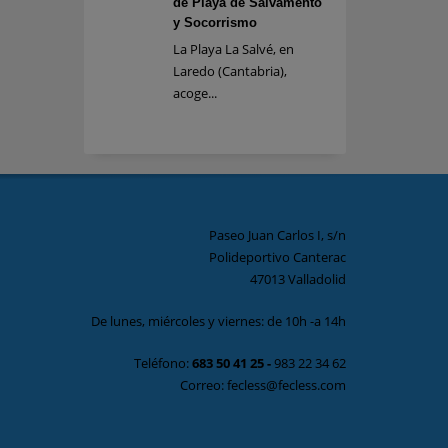
de Playa de Salvamento
y Socorrismo
La Playa La Salvé, en
Laredo (Cantabria),
acoge...
Paseo Juan Carlos I, s/n
Polideportivo Canterac
47013 Valladolid
De lunes, miércoles y viernes: de 10h -a 14h
Teléfono:
683 50 41 25
-
983 22 34 62
Correo: fecless@fecless.com