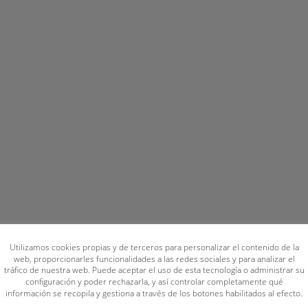
Utilizamos cookies propias y de terceros para personalizar el contenido de la
web, proporcionarles funcionalidades a las redes sociales y para analizar el
tráfico de nuestra web. Puede aceptar el uso de esta tecnología o administrar su
configuración y poder rechazarla, y así controlar completamente qué
información se recopila y gestiona a través de los botones habilitados al efecto.