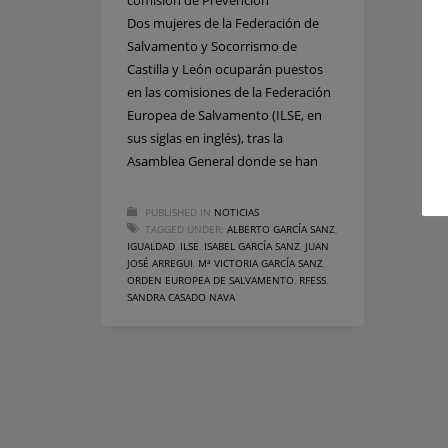
comisión de Prevención
Dos mujeres de la Federación de
Salvamento y Socorrismo de
Castilla y León ocuparán puestos
en las comisiones de la Federación
Europea de Salvamento (ILSE, en
sus siglas en inglés), tras la
Asamblea General donde se han
PUBLISHED IN
NOTICIAS
TAGGED UNDER:
ALBERTO GARCÍA SANZ
,
IGUALDAD
,
ILSE
,
ISABEL GARCÍA SANZ
,
JUAN
JOSÉ ARREGUI
,
Mª VICTORIA GARCÍA SANZ
,
ORDEN EUROPEA DE SALVAMENTO
,
RFESS
,
SANDRA CASADO NAVA