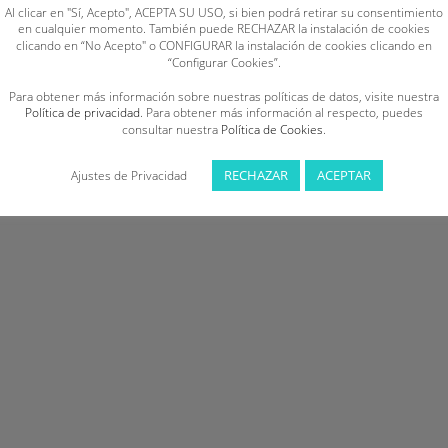
Al clicar en "Sí, Acepto", ACEPTA SU USO, si bien podrá retirar su consentimiento
en cualquier momento. También puede RECHAZAR la instalación de cookies
clicando en “No Acepto" o CONFIGURAR la instalación de cookies clicando en
“Configurar Cookies”.
Para obtener más información sobre nuestras políticas de datos, visite nuestra
Política de privacidad
. Para obtener más información al respecto, puedes
consultar nuestra
Política de Cookies
.
RECHAZAR
ACEPTAR
Ajustes de Privacidad