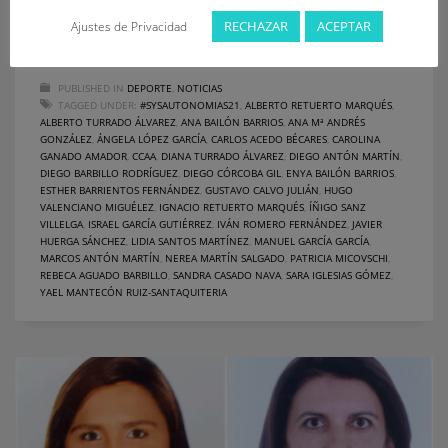
Autónomas Absoluto y Cadete, #SySAutonomias21, con 22
RECHAZAR
ACEPTAR
Ajustes de Privacidad
socorristas, 12 correspondientes
PUBLISHED IN
DEPORTE
,
NOTICIAS
TAGGED UNDER:
#SYSAUTONOMIAS21
,
ALBERTO RETUERTO MARQUÉS
,
ALBERTO TURRADO ÁLVAREZ
,
ANA BAILÓN BARRIOS
,
ANA Mª ANDRÉS
GONZÁLEZ
,
ÁNGELA LÓPEZ GARCÍA
,
CARLOS ACEDO BÉCARES
,
CAROLINA
GANADO AMADOR
,
CCAA
,
DIANA TURRADO ÁLVAREZ
,
DIEGO ANTÓN MARTÍN
,
DIEGO BARBILLO RODRÍGUEZ
,
DIEGO CÓRCOBA GIL
,
ENYA BAILÓN BARRIOS
,
ESTHER BARRIENTOS FERNÁNDEZ
,
GUSTAVO CALVO JULIÁN
,
HUGO
VALENCIANO MIGUÉLEZ
,
IGNACIO RETUERTO MARQUÉS
,
ÍÑIGO SANZ
VILLELGA
,
ISRAEL GARCÍA GUTIÉRREZ
,
IVÁN ROMERO FERNÁNDEZ
,
JAVIER
HUERGA SÁNCHEZ
,
LIDIA SANTOS MARTÍNEZ
,
MANUEL GARCÍA GARCÍA
,
MARCOS ANTÓN MARTÍN
,
NEREA MARTÍN SALGADO
,
PATRICIA MICOVSCHI
,
REBECA AGUADO BARBILLO
,
SANDRA CASADO NAVA
,
SARA IGLESIAS GÓMEZ
,
YAEL MANTECÓN RUIZ-SANTAQUITERIA