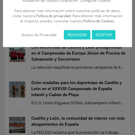
instalación de cookies clicando en “Configurar Cookies”.
Para obtener más información sobre nuestras políticas de datos,
Siete socorristas de Castilla y León, convocados
visite nuestra
Política de privacidad
. Para obtener más información
por la Federación Española para las
al respecto, puedes consultar nuestra
Política de Cookies
.
concentraciones nacionales de playa en Salinas
Dos deportistas participarán en el Team España ...
RECHAZAR
ACEPTAR
Ajustes de Privacidad
Los socorristas de Castilla y León protagonistas
en el Campeonato de Europa Júnior de Piscina de
Salvamento y Socorrismo
La selección española se proclama campeona de E...
Ocho medallas para los deportistas de Castilla y
León en el XXXVIII Campeonato de España
Infantil y Cadete de Playa
El C.D. Unión Esgueva SOSVA, subcampeón infanti...
Castilla y León, la comunidad de interior con más
ahogamientos de España
La FECLESS reclama que la prevención se trabaje...