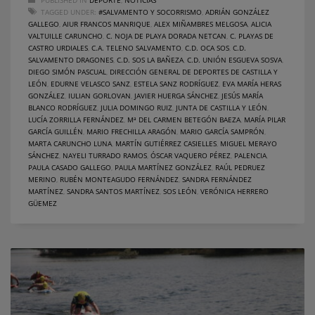
TAGGED UNDER:
#SALVAMENTO Y SOCORRISMO
,
ADRIÁN GONZÁLEZ
GALLEGO
,
AIUR FRANCOS MANRIQUE
,
ALEX MIÑAMBRES MELGOSA
,
ALICIA
VALTUILLE CARUNCHO
,
C. NOJA DE PLAYA DORADA NETCAN
,
C. PLAYAS DE
CASTRO URDIALES
,
C.A. TELENO SALVAMENTO
,
C.D. OCA SOS
,
C.D.
SALVAMENTO DRAGONES
,
C.D. SOS LA BAÑEZA
,
C.D. UNIÓN ESGUEVA SOSVA
,
DIEGO SIMÓN PASCUAL
,
DIRECCIÓN GENERAL DE DEPORTES DE CASTILLA Y
LEÓN
,
EDURNE VELASCO SANZ
,
ESTELA SANZ RODRÍGUEZ
,
EVA MARÍA HERAS
GONZÁLEZ
,
IULIAN GORLOVAN
,
JAVIER HUERGA SÁNCHEZ
,
JESÚS MARÍA
BLANCO RODRÍGUEZ
,
JULIA DOMINGO RUIZ
,
JUNTA DE CASTILLA Y LEÓN
,
LUCÍA ZORRILLA FERNÁNDEZ
,
Mª DEL CARMEN BETEGÓN BAEZA
,
MARÍA PILAR
GARCÍA GUILLÉN
,
MARIO FRECHILLA ARAGÓN
,
MARIO GARCÍA SAMPRÓN
,
MARTA CARUNCHO LUNA
,
MARTÍN GUTIÉRREZ CASIELLES
,
MIGUEL MERAYO
SÁNCHEZ
,
NAYELI TURRADO RAMOS
,
ÓSCAR VAQUERO PÉREZ
,
PALENCIA
,
PAULA CASADO GALLEGO
,
PAULA MARTÍNEZ GONZÁLEZ
,
RAÚL PEDRUEZ
MERINO
,
RUBÉN MONTEAGUDO FERNÁNDEZ
,
SANDRA FERNÁNDEZ
MARTÍNEZ
,
SANDRA SANTOS MARTÍNEZ
,
SOS LEÓN
,
VERÓNICA HERRERO
GÜEMEZ