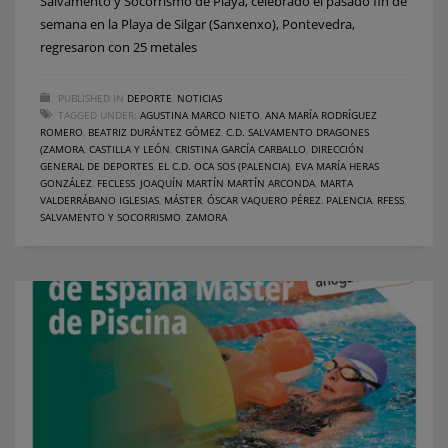
Salvamento y Socorrismo de Playa, celebrado el pasado fin de
semana en la Playa de Silgar (Sanxenxo), Pontevedra,
regresaron con 25 metales
PUBLISHED IN
DEPORTE
,
NOTICIAS
TAGGED UNDER:
AGUSTINA MARCO NIETO
,
ANA MARÍA RODRÍGUEZ
ROMERO
,
BEATRIZ DURÁNTEZ GÓMEZ
,
C.D. SALVAMENTO DRAGONES
(ZAMORA
,
CASTILLA Y LEÓN
,
CRISTINA GARCÍA CARBALLO
,
DIRECCIÓN
GENERAL DE DEPORTES
,
EL C.D. OCA SOS (PALENCIA)
,
EVA MARÍA HERAS
GONZÁLEZ
,
FECLESS
,
JOAQUÍN MARTÍN MARTÍN ARCONDA
,
MARTA
VALDERRÁBANO IGLESIAS
,
MÁSTER
,
ÓSCAR VAQUERO PÉREZ
,
PALENCIA
,
RFESS
,
SALVAMENTO Y SOCORRISMO
,
ZAMORA