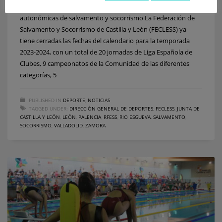
Valladolid, ciudad de referencia de las competiciones
autonómicas de salvamento y socorrismo La Federación de
Salvamento y Socorrismo de Castilla y León (FECLESS) ya
tiene cerradas las fechas del calendario para la temporada
2023-2024, con un total de 20 jornadas de Liga Española de
Clubes, 9 campeonatos de la Comunidad de las diferentes
categorías, 5
PUBLISHED IN
DEPORTE
,
NOTICIAS
TAGGED UNDER:
DIRECCIÓN GENERAL DE DEPORTES
,
FECLESS
,
JUNTA DE
CASTILLA Y LEÓN
,
LEÓN
,
PALENCIA
,
RFESS
,
RIO ESGUEVA
,
SALVAMENTO
,
SOCORRISMO
,
VALLADOLID
,
ZAMORA