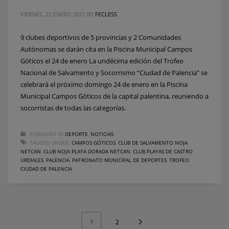
VIERNES, 22 ENERO 2021
BY
FECLESS
9 clubes deportivos de 5 provincias y 2 Comunidades
Autónomas se darán cita en la Piscina Municipal Campos
Góticos el 24 de enero La undécima edición del Trofeo
Nacional de Salvamento y Socorrismo “Ciudad de Palencia” se
celebrará el próximo domingo 24 de enero en la Piscina
Municipal Campos Góticos de la capital palentina, reuniendo a
socorristas de todas las categorías.
PUBLISHED IN
DEPORTE
,
NOTICIAS
TAGGED UNDER:
CAMPOS GÓTICOS
,
CLUB DE SALVAMENTO NOJA
NETCAN
,
CLUB NOJA PLAYA DORADA NETCAN
,
CLUB PLAYAS DE CASTRO
URDIALES
,
PALENCIA
,
PATRONATO MUNICIPAL DE DEPORTES
,
TROFEO
CIUDAD DE PALENCIA
2
1