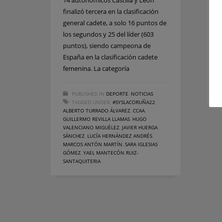
14 autonómicos Castilla y León
finalizó tercera en la clasificación
general cadete, a solo 16 puntos de
los segundos y 25 del líder (603
puntos), siendo campeona de
España en la clasificación cadete
femenina. La categoría
PUBLISHED IN
DEPORTE
,
NOTICIAS
TAGGED UNDER:
#SYSLACORUÑA22
,
ALBERTO TURRADO ÁLVAREZ
,
CCAA
,
GUILLERMO REVILLA LLAMAS
,
HUGO
VALENCIANO MIGUÉLEZ
,
JAVIER HUERGA
SÁNCHEZ
,
LUCÍA HERNÁNDEZ ANDRÉS
,
MARCOS ANTÓN MARTÍN
,
SARA IGLESIAS
GÓMEZ
,
YAEL MANTECÓN RUIZ-
SANTAQUITERIA