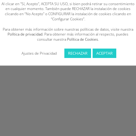
Al clicar en "Sí, Acepto", ACEPTA SU USO, si bien podrá retirar su consentimiento
en cualquier momento. También puede RECHAZAR la instalación de cookies
clicando en “No Acepto" o CONFIGURAR la instalación de cookies clicando en
“Configurar Cookies”.
Para obtener más información sobre nuestras políticas de datos, visite nuestra
Política de privacidad
. Para obtener más información al respecto, puedes
consultar nuestra
Política de Cookies
.
RECHAZAR
ACEPTAR
Ajustes de Privacidad