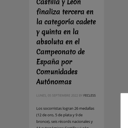
Castilla y León
finaliza tercera en
la categoría cadete
y quinta en la
absoluta en el
Campeonato de
España por
Comunidades
Autónomas
LUNES, 05 SEPTIEMBRE 2022
BY
FECLESS
Los socorristas logran 26 medallas
(12 de oro, 5 de plata y 9 de
bronce), seis récords nacionales y