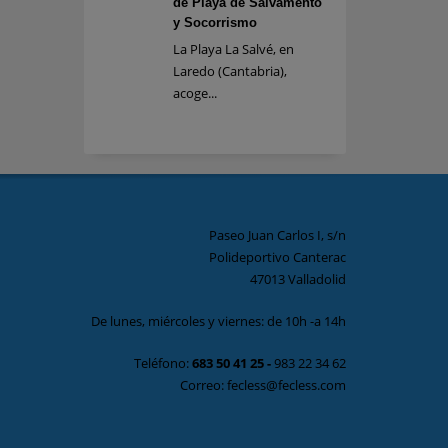
de Playa de Salvamento
y Socorrismo
La Playa La Salvé, en
Laredo (Cantabria),
acoge...
Paseo Juan Carlos I, s/n
Polideportivo Canterac
47013 Valladolid
De lunes, miércoles y viernes: de 10h -a 14h
Teléfono:
683 50 41 25
-
983 22 34 62
Correo: fecless@fecless.com