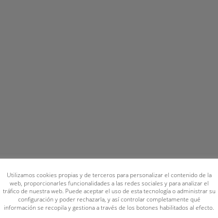
Utilizamos cookies propias y de terceros para personalizar el contenido de la
web, proporcionarles funcionalidades a las redes sociales y para analizar el
tráfico de nuestra web. Puede aceptar el uso de esta tecnología o administrar su
configuración y poder rechazarla, y así controlar completamente qué
información se recopila y gestiona a través de los botones habilitados al efecto.