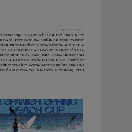
TAGGED UNDER:
ERRERAS SEIJAS
,
BORJA GONZÁLEZ GALLEGO
,
CARLOS NIETO
AUDIA DEL POZO CANO
,
DAVID PIÑÁN GALLEGUILLOS
,
DIEGO
BA GIL
,
DIEGO MARTÍNEZ DE VEGA
,
DIEGO PALAZUELO TOLA
,
NDEZ
,
GUILLERMO REVILLA LLAMAS
,
HISLUL MANTECÓN RUIZ-
UÉLEZ
,
IRENE CALVO JULIÁN
,
JAVIER HUERGA SÁNCHEZ
,
LOLA
Z HORNA
,
MARCOS MONTAÑA ANTOLÍN
,
MIGUEL RODRÍGUEZ
ARTÍNEZ GONZÁLEZ
,
SANDRA SANTOS MARTÍNEZ
,
SARA PEÑA
ICACIÓN DEPORTIVA
,
YAEL MANTECÓN RUIZ-SANTAQUITERIA