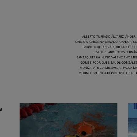
ALBERTO TURRADO ÁLVAREZ
,
ÁNDER F
CABEZAS
,
CAROLINA GANADO AMADOR
,
CL
BARBILLO RODRÍGUEZ
,
DIEGO CÓRCO
ESTHER BARRIENTOS FERNÁ
SANTAQUITERIA
,
HUGO VALENCIANO MIG
GÓMEZ RODRÍGUEZ
,
MAIOL GONZÁLE
MUÑIZ
,
PATRICIA MICOVSCHI
,
PAULA M
MERINO
,
TALENTO DEPORTIVO
,
TECNIF
a