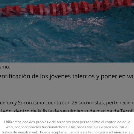
ismo.
ntificación de los jóvenes talentos y poner en va
mento y Socorrismo cuenta con 26 socorristas, pertenecien
León, dentro de la lista de seguimiento de piscina de Tecnif
ión del mes de mayo.
Utilizamos cookies propias y de terceros para personalizar el contenido de la
e Detección y Seguimiento del Talento Deportiv
o, tiene
web, proporcionarles funcionalidades a las redes sociales y para analizar el
tráfico de nuestra web. Puede aceptar el uso de esta tecnología o administrar su