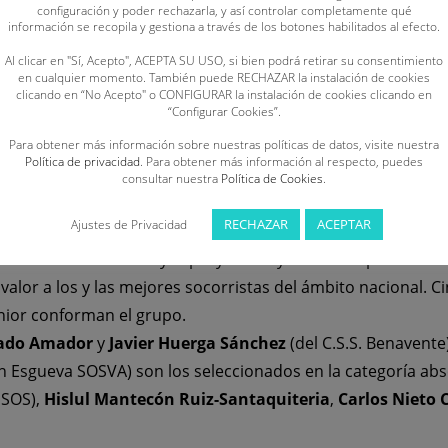
nte un proceso sistematizado en el que se valoren todos aq
configuración y poder rechazarla, y así controlar completamente qué
información se recopila y gestiona a través de los botones habilitados al efecto.
 compuesto por un total de
17 socorristas de Castilla y Leó
la infantil.
Al clicar en "Sí, Acepto", ACEPTA SU USO, si bien podrá retirar su consentimiento
en cualquier momento. También puede RECHAZAR la instalación de cookies
OS),
Sandra Santos Martínez
(C.D. Oca SOS),
Irene Calvo J
clicando en “No Acepto" o CONFIGURAR la instalación de cookies clicando en
“Configurar Cookies”.
z
,
Diego Palazuelo Tola
y
Miguel Rodríguez Muñiz
(todos e
 La lista de la categoría cadete está formada por:
Yael Mant
Para obtener más información sobre nuestras políticas de datos, visite nuestra
Política de privacidad
. Para obtener más información al respecto, puedes
 Bañeza); y
David Piñán Galleguillos
y
Guillermo Revilla 
consultar nuestra
Política de Cookies
.
enil son:
Patricia Micovschi
(C.D. SOS La Bañeza),
Diego Có
RECHAZAR
ACEPTAR
Ajustes de Privacidad
de Vega
,
Marcos
Montaña Antolín
y
Sara Peña Merino
(C.
as de Alto Nivel con mayor proyección y talento deportivo s
alor a los y las mejores socorristas del ámbito nacional. Ci
unior conforman el grupo.
nado Amador
y
Javier Huerga Sánchez
(del C.S.S. Benavente
ón Esgueva SOSVA) son los seleccionados en la categoría abso
 SOS),
Hislul Mantecón Ruiz-Santaquiteria
,
Carlos Nieto 