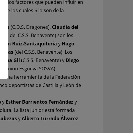
uellos factores que pueden influir en
n
, de los cuales 6 lo son de la
ulián
(C.D.S. Dragones),
Claudia del
llos del C.S.S. Benavente) son los
ecón Ruiz-Santaquiteria
y
Hugo
Llamas
(del C.S.S. Benavente). Los
rcoba Gil
(C.S.S. Benavente) y
Diego
D. Unión Esgueva SOSVA).
erá una herramienta de la Federación
nco deportistas de Castilla y León de
) y
Esther Barrientos Fernández
y
luta. La lista junior está formada
Cabezas
y
Alberto Turrado Álvarez