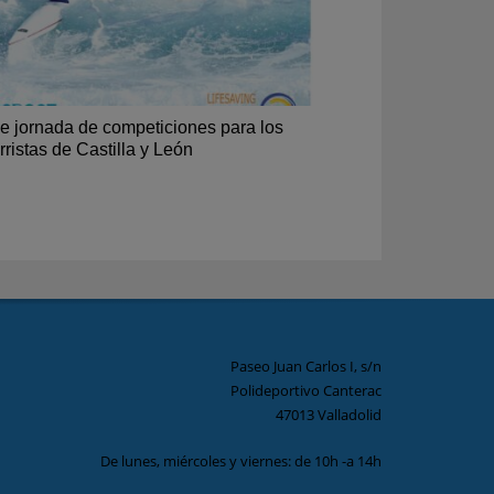
e jornada de competiciones para los
rristas de Castilla y León
Paseo Juan Carlos I, s/n
Polideportivo Canterac
47013 Valladolid
De lunes, miércoles y viernes: de 10h -a 14h