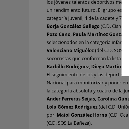
los jóvenes talentos deportivos media
un rendimiento futuro. El grupo está
categoría juvenil, 4 de la cadete y 7 de 
Borja González Gallego
(C.D. Cisne S
Pozo Cano
,
Paula Martínez Gonzále
seleccionados en la categoría infantil.
Valenciano Miguélez
(del C.D. SOS La
socorristas que conforman la lista juv
Barbillo Rodríguez
,
Diego Martínez 
El seguimiento de los y las deportist
Nacional para monitorizar y poner en v
la categoría absoluta y cuatro de la j
Ander Ferreras Seijas
,
Carolina Ga
Lola Gómez Rodríguez
(del C.D. Uni
por:
Maiol González Horna
(C.D. Oca
(C.D. SOS La Bañeza).