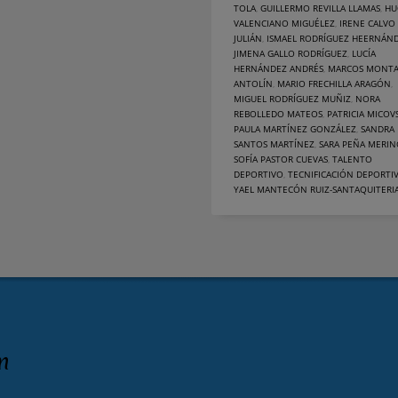
TOLA
,
GUILLERMO REVILLA LLAMAS
,
HU
VALENCIANO MIGUÉLEZ
,
IRENE CALVO
JULIÁN
,
ISMAEL RODRÍGUEZ HEERNÁN
JIMENA GALLO RODRÍGUEZ
,
LUCÍA
HERNÁNDEZ ANDRÉS
,
MARCOS MONT
ANTOLÍN
,
MARIO FRECHILLA ARAGÓN
,
MIGUEL RODRÍGUEZ MUÑIZ
,
NORA
REBOLLEDO MATEOS
,
PATRICIA MICOV
PAULA MARTÍNEZ GONZÁLEZ
,
SANDRA
SANTOS MARTÍNEZ
,
SARA PEÑA MERI
SOFÍA PASTOR CUEVAS
,
TALENTO
DEPORTIVO
,
TECNIFICACIÓN DEPORTI
YAEL MANTECÓN RUIZ-SANTAQUITERI
n