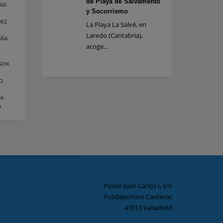
de Playa de Salvamento
GO
y Socorrismo
DEZ
,
La Playa La Salvé, en
Laredo (Cantabria),
AÑA
acoge...
SCHI
,
NO
,
VA
,
A
Paseo Juan Carlos I, s/n
Polideportivo Canterac
47013 Valladolid