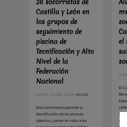
26 socorristas de
Al
Castilla y León en
me
los grupos de
so
seguimiento de
Ca
piscina de
el
Tecnificación y Alto
sa
Nivel de la
so
Federación
LUNES
Nacional
El C.
Bena
VIERNES, 03 JUNIO 2022
BY
FECLESS
Españ
cade
Esta herramienta permite la
Los s
identificación de los jóvenes
que 
talentos y poner en valor a los
Camp