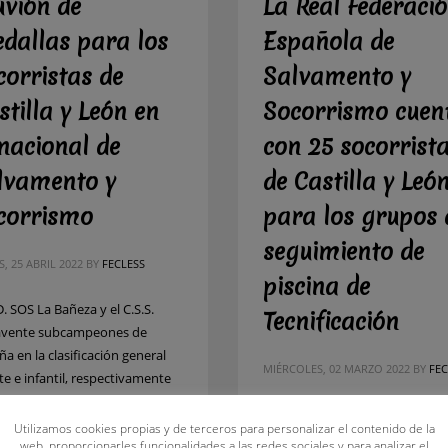
uvión de
La Real Federaci
dallas para los
Española de
corristas de
Salvamento y
stilla y León en
Socorrismo cuen
 nacional de
con 25 socorrist
lvamento y
de Castilla y Leó
corrismo
para los grupos 
seguimiento de
, 25 ABRIL 2022
BY
FECLESS
piscina de
D. SOS La Bañeza y el C.S.S.
Tecnificación
vente subcampeones de
a en la clasificación general
MIÉRCOLES, 02 MARZO 2022
BY
FEC
te e infantil, respectivamente
ocorristas de Castilla y León
Esta herramienta permitirá la
han disputado el XXXVI
Utilizamos cookies propias y de terceros para personalizar el contenido de la
identificación de los jóvenes
web, proporcionarles funcionalidades a las redes sociales y para analizar el
eonato de España de