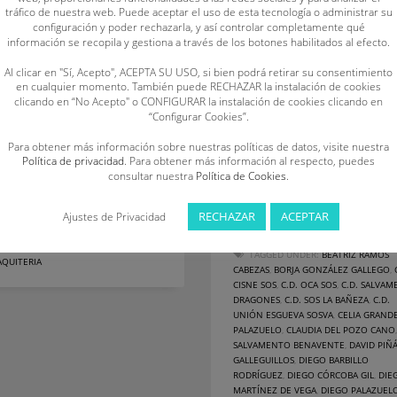
talentos deportivos y valorar
tráfico de nuestra web. Puede aceptar el uso de esta tecnología o administrar su
amento y Socorrismo Infantil y
configuración y poder rechazarla, y así controlar completamente qué
aquellos factores que pueden
te de Piscina, celebrado los
información se recopila y gestiona a través de los botones habilitados al efecto.
influir en el rendimiento futuro
23 y 24 de abril en la Piscina
Real Federación Española de
Al clicar en "Sí, Acepto", ACEPTA SU USO, si bien podrá retirar su consentimiento
cipal
en cualquier momento. También puede RECHAZAR la instalación de cookies
Salvamento y Socorrismo cuen
clicando en “No Acepto" o CONFIGURAR la instalación de cookies clicando en
con 25 socorristas, pertenecien
“Configurar Cookies”.
BLISHED IN
DEPORTE
,
NOTICIAS
clubes deportivos de salvamen
AGGED UNDER:
#SYSCALDAS22
,
BORJA
Para obtener más información sobre nuestras políticas de datos, visite nuestra
socorrismo de Castilla y León, 
ÁLEZ GALLEGO
,
C.D. SOS LA BAÑEZA
,
Política de privacidad
. Para obtener más información al respecto, puedes
DIA DEL POZO CANO
,
CLUB
formar parte de la lista de
consultar nuestra
Política de Cookies
.
AMENTO BENAVENTE
,
DIEGO
seguimiento de piscina
ZUELO TOLA
,
GUILLERMO REVILLA
RECHAZAR
ACEPTAR
Ajustes de Privacidad
AS
,
HUGO VALENCIANO MIGUÉLEZ
,
EL RODRÍGUEZ MUÑIZ
,
SANDRA
PUBLISHED IN
DEPORTE
,
NOTICIAS
OS MARTÍNEZ
,
YAEL MANTECÓN RUIZ-
TAGGED UNDER:
BEATRIZ RAMOS
AQUITERIA
CABEZAS
,
BORJA GONZÁLEZ GALLEGO
,
CISNE SOS
,
C.D. OCA SOS
,
C.D. SALVA
DRAGONES
,
C.D. SOS LA BAÑEZA
,
C.D.
UNIÓN ESGUEVA SOSVA
,
CELIA GRAND
PALAZUELO
,
CLAUDIA DEL POZO CANO
SALVAMENTO BENAVENTE
,
DAVID PIÑ
GALLEGUILLOS
,
DIEGO BARBILLO
RODRÍGUEZ
,
DIEGO CÓRCOBA GIL
,
DIE
MARTÍNEZ DE VEGA
,
DIEGO PALAZUEL