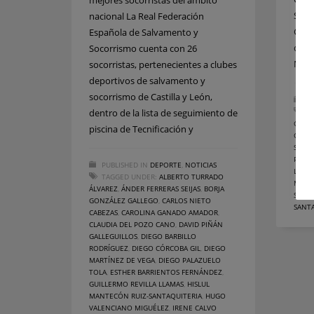
mejores socorristas del ámbito
Salv
nacional La Real Federación
Cade
Española de Salvamento y
días 
Socorrismo cuenta con 26
Muni
socorristas, pertenecientes a clubes
deportivos de salvamento y
socorrismo de Castilla y León,
PU
dentro de la lista de seguimiento de
T
GONZ
piscina de Tecnificación y
CLAU
SALV
PALA
PUBLISHED IN
DEPORTE
,
NOTICIAS
LLAM
TAGGED UNDER:
ALBERTO TURRADO
MIGU
ÁLVAREZ
,
ÁNDER FERRERAS SEIJAS
,
BORJA
SANT
GONZÁLEZ GALLEGO
,
CARLOS NIETO
SANT
CABEZAS
,
CAROLINA GANADO AMADOR
,
CLAUDIA DEL POZO CANO
,
DAVID PIÑÁN
GALLEGUILLOS
,
DIEGO BARBILLO
RODRÍGUEZ
,
DIEGO CÓRCOBA GIL
,
DIEGO
MARTÍNEZ DE VEGA
,
DIEGO PALAZUELO
TOLA
,
ESTHER BARRIENTOS FERNÁNDEZ
,
GUILLERMO REVILLA LLAMAS
,
HISLUL
MANTECÓN RUIZ-SANTAQUITERIA
,
HUGO
VALENCIANO MIGUÉLEZ
,
IRENE CALVO