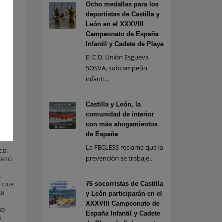
Ocho medallas para los
deportistas de Castilla y
León en el XXXVIII
 La
Campeonato de España
Infantil y Cadete de Playa
ta
El C.D. Unión Esgueva
tes a
SOSVA, subcampeón
to y
infanti...
para
Castilla y León, la
comunidad de interior
con más ahogamientos
de España
La FECLESS reclama que la
C.D.
prevención se trabaje...
MENTO
E
76 socorristas de Castilla
,
CLUB
ÁN
y León participarán en el
XXXVIII Campeonato de
GO
España Infantil y Cadete
O