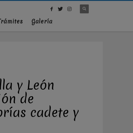
Trámites
Galería
la y León
ión de
orías cadete y