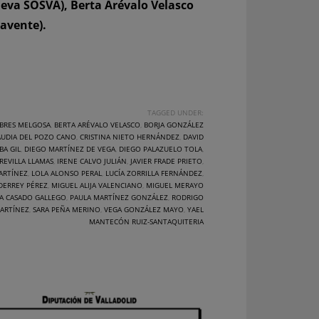
ueva SOSVA), Berta Arévalo Velasco
navente).
TAGGED UNDER:
BRES MELGOSA
,
BERTA ARÉVALO VELASCO
,
BORJA GONZÁLEZ
AUDIA DEL POZO CANO
,
CRISTINA NIETO HERNÁNDEZ
,
DAVID
BA GIL
,
DIEGO MARTÍNEZ DE VEGA
,
DIEGO PALAZUELO TOLA
,
REVILLA LLAMAS
,
IRENE CALVO JULIÁN
,
JAVIER FRADE PRIETO
,
ARTÍNEZ
,
LOLA ALONSO PERAL
,
LUCÍA ZORRILLA FERNÁNDEZ
,
DERREY PÉREZ
,
MIGUEL ALIJA VALENCIANO
,
MIGUEL MERAYO
A CASADO GALLEGO
,
PAULA MARTÍNEZ GONZÁLEZ
,
RODRIGO
ARTÍNEZ
,
SARA PEÑA MERINO
,
VEGA GONZÁLEZ MAYO
,
YAEL
MANTECÓN RUIZ-SANTAQUITERIA