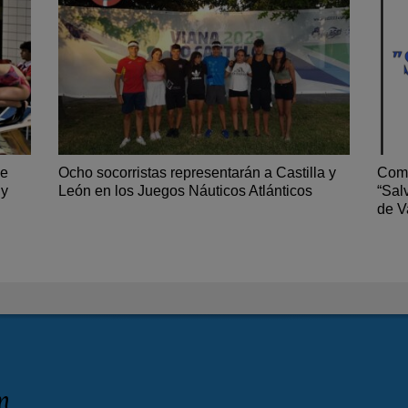
de
Ocho socorristas representarán a Castilla y
Comi
 y
León en los Juegos Náuticos Atlánticos
“Sal
de V
n