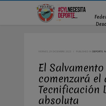
Fede
Des
VIERNES, 29 DICIEMBRE 2023
/
PUBLISHED IN
DEPORTE
,
N
El Salvamento 
comenzará el 
Tecnificación 
absoluta