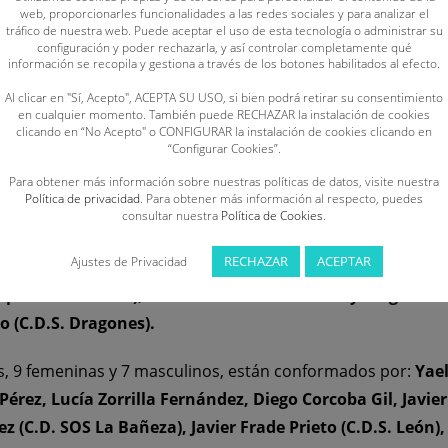
as habilidades y destrezas específicas del salvamento y soc
web, proporcionarles funcionalidades a las redes sociales y para analizar el
os que influyen en el rendimiento de los socorristas de form
tráfico de nuestra web. Puede aceptar el uso de esta tecnología o administrar su
configuración y poder rechazarla, y así controlar completamente qué
información se recopila y gestiona a través de los botones habilitados al efecto.
iscina del año, dentro del programa de seguimiento y contr
Al clicar en "Sí, Acepto", ACEPTA SU USO, si bien podrá retirar su consentimiento
goría cadete y el 3 de enero para la absoluta, en el Centro 
en cualquier momento. También puede RECHAZAR la instalación de cookies
clicando en “No Acepto" o CONFIGURAR la instalación de cookies clicando en
“Configurar Cookies”.
ocorristas, el mismo número de femeninas que masculinos, 
Para obtener más información sobre nuestras políticas de datos, visite nuestra
Política de privacidad
. Para obtener más información al respecto, puedes
Rodrigo Lozano Boyano (C.A. Teleno Salvamento), Paula C
consultar nuestra
Política de Cookies
.
uel Merayo Sánchez (C.D. SOS La Bañeza), Lola Alonso Pe
RECHAZAR
ACEPTAR
Ajustes de Privacidad
 27 Grados), Alex Miñambres Melgosa y Diego Retuerto L
eporte Valladolid), Paula Martínez González y Diego Palaz
o (C.D.S. Dragones).
s, 9 femeninas y 7 masculinos, están conformados por:
Yae
 Pérez, Lucía Zorrilla Fernández, Diego Corcoba Gil, Javi
ez (C.D. SOS La Bañeza), Javier Frade Prieto (C.D.S. León)