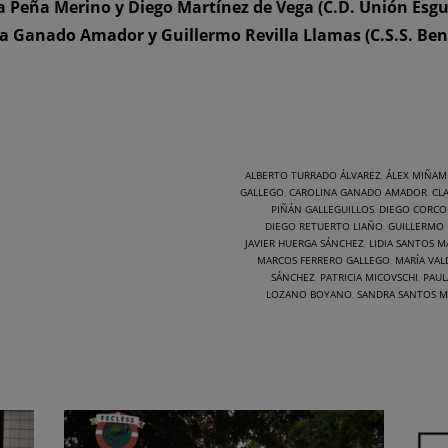
ra Peña Merino y Diego Martínez de Vega (C.D. Unión Esg
ina Ganado Amador y Guillermo Revilla Llamas (C.S.S. Be
ALBERTO TURRADO ÁLVAREZ
,
ÁLEX MIÑAM
GALLEGO
,
CAROLINA GANADO AMADOR
,
CL
PIÑÁN GALLEGUILLOS
,
DIEGO CORCO
DIEGO RETUERTO LIAÑO
,
GUILLERMO 
JAVIER HUERGA SÁNCHEZ
,
LIDIA SANTOS M
MARCOS FERRERO GALLEGO
,
MARÍA VAL
SÁNCHEZ
,
PATRICIA MICOVSCHI
,
PAUL
LOZANO BOYANO
,
SANDRA SANTOS M