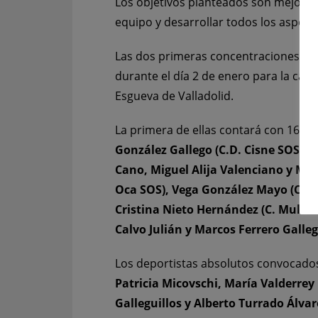
Los objetivos planteados son mejorar l
equipo y desarrollar todos los aspect
Las dos primeras concentraciones de p
durante el día 2 de enero para la cate
Esgueva de Valladolid.
La primera de ellas contará con 16 s
González Gallego (C.D. Cisne SOS), 
Cano, Miguel Alija Valenciano y Mig
Oca SOS), Vega González Mayo (C.D.
Cristina Nieto Hernández (C. Multid
Calvo Julián y Marcos Ferrero Galleg
Los deportistas absolutos convocado
Patricia Micovschi, María Valderrey
Galleguillos y Alberto Turrado Álvar