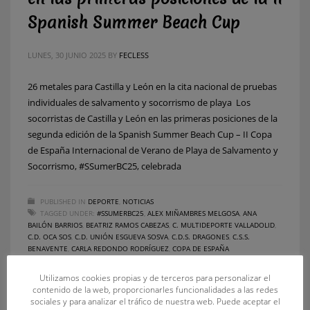
Spanish Summer Beach Cup
LUNES, 30 JUNIO 2025
BY
FECLESS
26 metales para Castilla y León en la cita nacional de pruebas
individuales de salvamento y socorrismo de playa Los
socorristas de Castilla y León en las primeras posiciones de la
segunda edición de la Spanish Summer Beach Cup – II Copa
de España Internacional de Verano de Playa de Salvamento y
Socorrismo, #SSumerBC25, celebrada
PUBLISHED IN
DEPORTE
,
NOTICIAS
TAGGED UNDER:
#SSUMERBC25
,
ALEX MIÑAMBRES MELGOSA
,
ANA
BAILÓN BARRIOS
,
BEATRIZ RAMOS CABEZAS
,
C. MULTIDEPORTE VALLADOLID
,
C.D. OCA SOS
,
C.D. UNIÓN ESGUEVA SOSVA
,
C.D.S. DRAGONES
,
C.S.S.
BENAVENTE
,
CARLA REDONDO RODRÍGUEZ
,
COPA DE ESPAÑA
INTERNACIONAL DE VERANO
,
DIEGO ANTÓN MARTÍN
,
DIEGO PALAZUELO
TOLA
,
GUILLERMO REVILLA LLAMAS
,
ÍÑIGO SANZ VILLELGA
,
IRENE CALVO
Utilizamos cookies propias y de terceros para personalizar el
JULIÁN
,
MANUEL GARCÍA GARCÍA
,
MARCOS FERRERO GALLEGO
,
NEREA MARTIN
contenido de la web, proporcionarles funcionalidades a las redes
SALGADO
,
PAULA MARTÍNEZ GONZÁLEZ
,
RAQUEL PÉREZ RAMOS
,
SANDRA
sociales y para analizar el tráfico de nuestra web. Puede aceptar el
SANTOS MARTÍNEZ
,
SPANISH SUMMER BEACH CUP