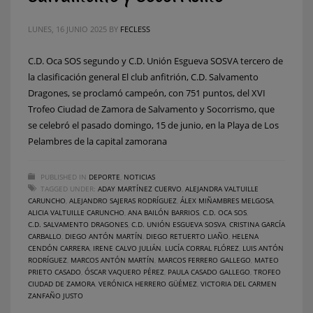
LUNES, 16 JUNIO 2025
BY
FECLESS
C.D. Oca SOS segundo y C.D. Unión Esgueva SOSVA tercero de
la clasificación general El club anfitrión, C.D. Salvamento
Dragones, se proclamó campeón, con 751 puntos, del XVI
Trofeo Ciudad de Zamora de Salvamento y Socorrismo, que
se celebró el pasado domingo, 15 de junio, en la Playa de Los
Pelambres de la capital zamorana
PUBLISHED IN
DEPORTE
,
NOTICIAS
TAGGED UNDER:
ADAY MARTÍNEZ CUERVO
,
ALEJANDRA VALTUILLE
CARUNCHO
,
ALEJANDRO SAJERAS RODRÍGUEZ
,
ÁLEX MIÑAMBRES MELGOSA
,
ALICIA VALTUILLE CARUNCHO
,
ANA BAILÓN BARRIOS
,
C.D. OCA SOS
,
C.D. SALVAMENTO DRAGONES
,
C.D. UNIÓN ESGUEVA SOSVA
,
CRISTINA GARCÍA
CARBALLO
,
DIEGO ANTÓN MARTÍN
,
DIEGO RETUERTO LIAÑO
,
HELENA
CENDÓN CARRERA
,
IRENE CALVO JULIÁN
,
LUCÍA CORRAL FLÓREZ
,
LUIS ANTÓN
RODRÍGUEZ
,
MARCOS ANTÓN MARTÍN
,
MARCOS FERRERO GALLEGO
,
MATEO
PRIETO CASADO
,
ÓSCAR VAQUERO PÉREZ
,
PAULA CASADO GALLEGO
,
TROFEO
CIUDAD DE ZAMORA
,
VERÓNICA HERRERO GÜÉMEZ
,
VICTORIA DEL CARMEN
ZANFAÑO JUSTO