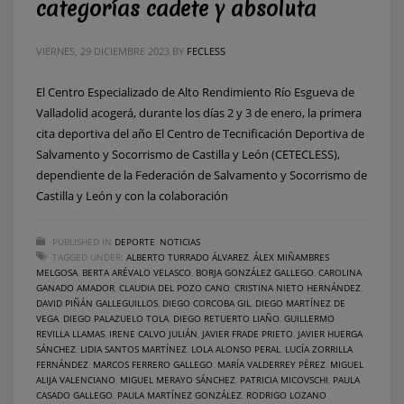
categorías cadete y absoluta
VIERNES, 29 DICIEMBRE 2023
BY
FECLESS
El Centro Especializado de Alto Rendimiento Río Esgueva de
Valladolid acogerá, durante los días 2 y 3 de enero, la primera
cita deportiva del año El Centro de Tecnificación Deportiva de
Salvamento y Socorrismo de Castilla y León (CETECLESS),
dependiente de la Federación de Salvamento y Socorrismo de
Castilla y León y con la colaboración
PUBLISHED IN
DEPORTE
,
NOTICIAS
TAGGED UNDER:
ALBERTO TURRADO ÁLVAREZ
,
ÁLEX MIÑAMBRES
MELGOSA
,
BERTA ARÉVALO VELASCO
,
BORJA GONZÁLEZ GALLEGO
,
CAROLINA
GANADO AMADOR
,
CLAUDIA DEL POZO CANO
,
CRISTINA NIETO HERNÁNDEZ
,
DAVID PIÑÁN GALLEGUILLOS
,
DIEGO CORCOBA GIL
,
DIEGO MARTÍNEZ DE
VEGA
,
DIEGO PALAZUELO TOLA
,
DIEGO RETUERTO LIAÑO
,
GUILLERMO
REVILLA LLAMAS
,
IRENE CALVO JULIÁN
,
JAVIER FRADE PRIETO
,
JAVIER HUERGA
SÁNCHEZ
,
LIDIA SANTOS MARTÍNEZ
,
LOLA ALONSO PERAL
,
LUCÍA ZORRILLA
FERNÁNDEZ
,
MARCOS FERRERO GALLEGO
,
MARÍA VALDERREY PÉREZ
,
MIGUEL
ALIJA VALENCIANO
,
MIGUEL MERAYO SÁNCHEZ
,
PATRICIA MICOVSCHI
,
PAULA
CASADO GALLEGO
,
PAULA MARTÍNEZ GONZÁLEZ
,
RODRIGO LOZANO