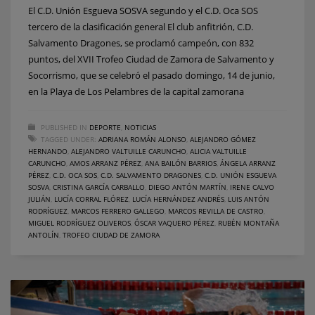
El C.D. Unión Esgueva SOSVA segundo y el C.D. Oca SOS
tercero de la clasificación general El club anfitrión, C.D.
Salvamento Dragones, se proclamó campeón, con 832
puntos, del XVII Trofeo Ciudad de Zamora de Salvamento y
Socorrismo, que se celebró el pasado domingo, 14 de junio,
en la Playa de Los Pelambres de la capital zamorana
PUBLISHED IN
DEPORTE
,
NOTICIAS
TAGGED UNDER:
ADRIANA ROMÁN ALONSO
,
ALEJANDRO GÓMEZ
HERNANDO
,
ALEJANDRO VALTUILLE CARUNCHO
,
ALICIA VALTUILLE
CARUNCHO
,
AMOS ARRANZ PÉREZ
,
ANA BAILÓN BARRIOS
,
ÁNGELA ARRANZ
PÉREZ
,
C.D. OCA SOS
,
C.D. SALVAMENTO DRAGONES
,
C.D. UNIÓN ESGUEVA
SOSVA
,
CRISTINA GARCÍA CARBALLO
,
DIEGO ANTÓN MARTÍN
,
IRENE CALVO
JULIÁN
,
LUCÍA CORRAL FLÓREZ
,
LUCÍA HERNÁNDEZ ANDRÉS
,
LUIS ANTÓN
RODRÍGUEZ
,
MARCOS FERRERO GALLEGO
,
MARCOS REVILLA DE CASTRO
,
MIGUEL RODRÍGUEZ OLIVEROS
,
ÓSCAR VAQUERO PÉREZ
,
RUBÉN MONTAÑA
ANTOLÍN
,
TROFEO CIUDAD DE ZAMORA