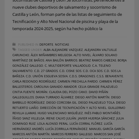
nueve clubes deportivos de salvamento y socorrismo de
Castilla y León, forman parte de las listas de seguimiento de
Tecnificación y Alto Nivel Nacional de piscina y playa de la
temporada 2024-2025, según ha hecho público la
PUBLISHED IN
DEPORTE
,
NOTICIAS
TAGGED UNDER:
ALBA ALEJANDRE VAZQUEZ
,
ALEJANDRA VALTUILLE
CARUNCHO
,
ÁLEX MIÑAMBRES MELGOSA
,
ALTO NIVEL
,
ÁLVARO SOLANO
MARTÍNEZ DE BAÑOS
,
ANA BAILÓN BARRIOS
,
BEATRIZ RAMOS CABEZAS
,
BORJA
GONZÁLEZ GALLEGO
,
C. MULTIDEPORTE VALLADOLID
,
C.A. TELENO
SALVAMENTO
,
C.D. 27 GRADOS
,
C.D. CISNE SOS
,
C.D. OCA SOS
,
C.D. SOS LA
BAÑEZA
,
C.D. UNIÓN ESGUEVA SOSVA
,
C.D.S. DRAGONES
,
C.S.S. BENAVENTE
,
CARLA REDONDO RODRÍGUEZ
,
CARMEN FRECHILLA PARDO
,
CARMEN PÉREZ
BALLESTEROS
,
CAROLINA GANADO AMADOR
,
CELIA GRANDE PALAZUELO
,
CINTIA FUENTE MORÁN
,
CLAUDIA DEL POZO CANO
,
DAVID PIÑÁN
GALLEGUILLOS
,
DIANA TURRADO ÁLVAREZ
,
DIEGO ANTÓN MARTÍN
,
DIEGO
BARBILLO RODRÍGUEZ
,
DIEGO CORCOBA GIL
,
DIEGO PALAZUELO TOLA
,
DIEGO
RETUERTO LIAÑO
,
DIRECCIÓN DE TECNIFICACIÓN Y ALTO NIVEL
,
GUILLERMO
REVILLA LLAMAS
,
HUGO VALENCIANO MIGUÉLEZ
,
INÉS PABLO MONTAÑÉS
,
ÍÑIGO SANZ VILLELGA
,
IRENE CALVO JULIÁN
,
JAVIER HUERGA SÁNCHEZ
,
JULIA
DOMINGO RUIZ
,
LOLA ALONSO PERAL
,
LUCÍA CORRAL FLÓREZ
,
LUCÍA
HERNÁNDEZ ANDRÉS
,
LUCÍA ZORRILLA FERNÁNDEZ
,
MANUEL GARCÍA GARCÍA
,
MARCOS ANTÓN MARTÍN
,
MARCOS FERRERO GALLEGO
,
MARCOS SAN JOSÉ