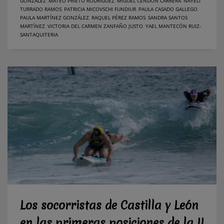
GONZÁLEZ
,
MATEO PRIETO RODRÍGUEZ
,
MIGUEL CENDÓN CARRERA
,
NAYELI
TURRADO RAMOS
,
PATRICIA MICOVSCHI FUNDIUR
,
PAULA CASADO GALLEGO
,
PAULA MARTÍNEZ GONZÁLEZ
,
RAQUEL PÉREZ RAMOS
,
SANDRA SANTOS
MARTÍNEZ
,
VICTORIA DEL CARMEN ZANFAÑO JUSTO
,
YAEL MANTECÓN RUIZ-
SANTAQUITERIA
Los socorristas de Castilla y León
en las primeras posiciones de la II