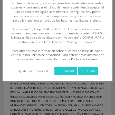
contenido de la web, proporcionarles funcionalidades a las redes
nueve clubes deportivos de salvamento y socorrismo de
sociales y para analizar el tráfico de nuestra web. Puede aceptar el
Castilla y León, forman parte de las listas de seguimiento de
uso de esta tecnología o administrar su configuración y poder
rechazarla, y así controlar completamente qué información se
Tecnificación y Alto Nivel Nacional de piscina y playa de la
recopila y gestiona a través de los botones habilitados al efecto.
temporada 2024-2025, según ha hecho público la
Al clicar en "Sí, Acepto", ACEPTA SU USO, si bien podrá retirar su
consentimiento en cualquier momento. También puede RECHAZAR
PUBLISHED IN
DEPORTE
,
NOTICIAS
la instalación de cookies clicando en “No Acepto" o CONFIGURAR la
TAGGED UNDER:
ALBA ALEJANDRE VAZQUEZ
,
ALEJANDRA VALTUILLE
instalación de cookies clicando en “Configurar Cookies”.
CARUNCHO
,
ÁLEX MIÑAMBRES MELGOSA
,
ALTO NIVEL
,
ÁLVARO SOLANO
MARTÍNEZ DE BAÑOS
,
ANA BAILÓN BARRIOS
,
BEATRIZ RAMOS CABEZAS
,
BORJA
Para obtener más información sobre nuestras políticas de datos,
GONZÁLEZ GALLEGO
,
C. MULTIDEPORTE VALLADOLID
,
C.A. TELENO
visite nuestra
Política de privacidad
. Para obtener más información
SALVAMENTO
,
C.D. 27 GRADOS
,
C.D. CISNE SOS
,
C.D. OCA SOS
,
C.D. SOS LA
al respecto, puedes consultar nuestra
Política de Cookies
.
BAÑEZA
,
C.D. UNIÓN ESGUEVA SOSVA
,
C.D.S. DRAGONES
,
C.S.S. BENAVENTE
,
CARLA REDONDO RODRÍGUEZ
,
CARMEN FRECHILLA PARDO
,
CARMEN PÉREZ
BALLESTEROS
,
CAROLINA GANADO AMADOR
,
CELIA GRANDE PALAZUELO
,
RECHAZAR
ACEPTAR
Ajustes de Privacidad
CINTIA FUENTE MORÁN
,
CLAUDIA DEL POZO CANO
,
DAVID PIÑÁN
GALLEGUILLOS
,
DIANA TURRADO ÁLVAREZ
,
DIEGO ANTÓN MARTÍN
,
DIEGO
BARBILLO RODRÍGUEZ
,
DIEGO CORCOBA GIL
,
DIEGO PALAZUELO TOLA
,
DIEGO
RETUERTO LIAÑO
,
DIRECCIÓN DE TECNIFICACIÓN Y ALTO NIVEL
,
GUILLERMO
REVILLA LLAMAS
,
HUGO VALENCIANO MIGUÉLEZ
,
INÉS PABLO MONTAÑÉS
,
ÍÑIGO SANZ VILLELGA
,
IRENE CALVO JULIÁN
,
JAVIER HUERGA SÁNCHEZ
,
JULIA
DOMINGO RUIZ
,
LOLA ALONSO PERAL
,
LUCÍA CORRAL FLÓREZ
,
LUCÍA
HERNÁNDEZ ANDRÉS
,
LUCÍA ZORRILLA FERNÁNDEZ
,
MANUEL GARCÍA GARCÍA
,
MARCOS ANTÓN MARTÍN
,
MARCOS FERRERO GALLEGO
,
MARCOS SAN JOSÉ
GONZÁLEZ
,
MATEO PRIETO RODRÍGUEZ
,
MIGUEL CENDÓN CARRERA
,
NAYELI