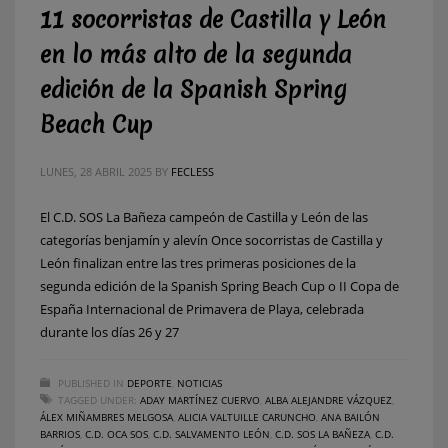
11 socorristas de Castilla y León
en lo más alto de la segunda
edición de la Spanish Spring
Beach Cup
LUNES, 28 ABRIL 2025
BY
FECLESS
El C.D. SOS La Bañeza campeón de Castilla y León de las
categorías benjamín y alevín Once socorristas de Castilla y
León finalizan entre las tres primeras posiciones de la
segunda edición de la Spanish Spring Beach Cup o II Copa de
España Internacional de Primavera de Playa, celebrada
durante los días 26 y 27
PUBLISHED IN
DEPORTE
,
NOTICIAS
TAGGED UNDER:
ADAY MARTÍNEZ CUERVO
,
ALBA ALEJANDRE VÁZQUEZ
,
ÁLEX MIÑAMBRES MELGOSA
,
ALICIA VALTUILLE CARUNCHO
,
ANA BAILÓN
BARRIOS
,
C.D. OCA SOS
,
C.D. SALVAMENTO LEÓN
,
C.D. SOS LA BAÑEZA
,
C.D.