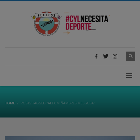
HOME
POSTS TAGGED "ÁLEX MIÑAMBRES MELGOSA"