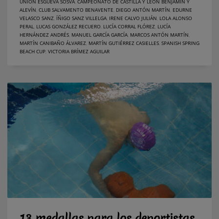
UNIÓN ESGUEVA SOSVA
,
CAMPEONATO DE CASTILLA Y LEÓN BENJAMÍN Y
ALEVÍN
,
CLUB SALVAMENTO BENAVENTE
,
DIEGO ANTÓN MARTÍN
,
EDURNE
VELASCO SANZ
,
ÍÑIGO SANZ VILLELGA
,
IRENE CALVO JULIÁN
,
LOLA ALONSO
PERAL
,
LUCAS GONZÁLEZ RECUERO
,
LUCÍA CORRAL FLÓREZ
,
LUCÍA
HERNÁNDEZ ANDRÉS
,
MANUEL GARCÍA GARCÍA
,
MARCOS ANTÓN MARTÍN
,
MARTÍN CANIBAÑO ÁLVAREZ
,
MARTÍN GUTIÉRREZ CASIELLES
,
SPANISH SPRING
BEACH CUP
,
VICTORIA BRÍMEZ AGUILAR
13 medallas para los deportistas