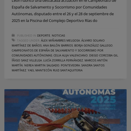
León rubricó una destacada actuación en el Campeonato de
España de Salvamento y Socorrismo por Comunidades
Autónomas, disputado entre el 26 y el 28 de septiembre de
2025 en la Piscina del Complejo Deportivo Rías do
PUBLISHED IN
DEPORTE
,
NOTICIAS
TAGGED UNDER:
ÁLEX MIÑAMBRES MELGOSA
,
ÁLVARO SOLANO
MARTÍNEZ DE BAÑOS
,
ANA BAILÓN BARRIOS
,
BORJA GONZÁLEZ GALLEGO
,
CAMPEONATOS DE ESPAÑA DE SALVAMENTO Y SOCORRISMO POR
COMUNIDADES AUTÓNOMAS
,
CELIA ALIJA VALENCIANO
,
DIEGO CORCOBA GIL
,
ÍÑIGO SANZ VILLELGA
,
LUCÍA ZORRILLA FERNÁNDEZ
,
MARCOS ANTÓN
MARTÍN
,
NEREA MARTIN SALGADO
,
PONTEVEDRA
,
SANDRA SANTOS
MARTÍNEZ
,
YAEL MANTECÓN RUIZ-SANTAQUITERIA