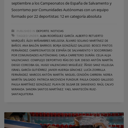
septiembre a los Campeonatos de España de Salvamento y
Socorrismo por Comunidades Autónomas con un equipo
formado por 22 deportistas: 12 en categoría absoluta
PUBLISHED IN
DEPORTE
,
NOTICIAS
TAGGED UNDER:
ALBA RODRÍGUEZ GARCÍA
,
ALBERTO RETUERTO
MARQUÉS
,
ÁLEX MIÑAMBRES MELGOSA
,
ÁLVARO SOLANO MARTÍNEZ DE
BAÑOS
,
ANA BAILÓN BARRIOS
,
BORJA GONZÁLEZ GALLEGO
,
BOSCO PINTOS
FERNÁNDEZ
,
CAMPEONATOS DE ESPAÑA DE SALVAMENTO Y SOCORRISMO
POR COMUNIDADES AUTÓNOMAS
,
CARLA CARRETERO DURÁN
,
CELIA ALIJA
VALENCIANO
,
COMPLEJO DEPORTIVO RÍAS DO SUR
,
DIEGO ANTÓN MARTÍN
,
DIEGO CORCOBA GIL
,
HUGO VALENCIANO MIGUÉLEZ
,
ÍÑIGO SANZ VILLELGA
,
ISRAEL GARCÍA GUTIÉRREZ
,
JAVIER HUERGA SÁNCHEZ
,
LUCÍA ZORRILLA
FERNÁNDEZ
,
MARCOS ANTÓN MARTÍN
,
MIGUEL CENDÓN CARRERA
,
NEREA
MARTÍN SALGADO
,
PATRICIA MICOVSCHI FUNDIUR
,
PAULA CASADO GALLEGO
,
PAULA MARTÍNEZ GONZÁLEZ
,
PLAYA DE SILGAR DE SANXENXO
,
RAÚL CALVO
MIRANDA
,
SANDRA SANTOS MARTÍNEZ
,
YAEL MANTECÓN RUIZ-
SANTAQUITERIA