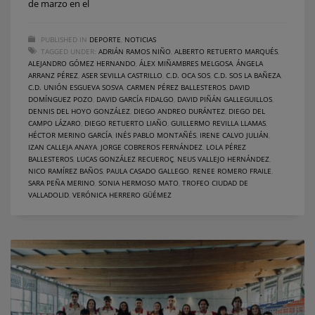
de marzo en el
PUBLISHED IN
DEPORTE
,
NOTICIAS
TAGGED UNDER:
ADRIÁN RAMOS NIÑO
,
ALBERTO RETUERTO MARQUÉS
,
ALEJANDRO GÓMEZ HERNANDO
,
ÁLEX MIÑAMBRES MELGOSA
,
ÁNGELA
ARRANZ PÉREZ
,
ASER SEVILLA CASTRILLO
,
C.D. OCA SOS
,
C.D. SOS LA BAÑEZA
,
C.D. UNIÓN ESGUEVA SOSVA
,
CARMEN PÉREZ BALLESTEROS
,
DAVID
DOMÍNGUEZ POZO
,
DAVID GARCÍA FIDALGO
,
DAVID PIÑÁN GALLEGUILLOS
,
DENNIS DEL HOYO GONZÁLEZ
,
DIEGO ANDREO DURÁNTEZ
,
DIEGO DEL
CAMPO LÁZARO
,
DIEGO RETUERTO LIAÑO
,
GUILLERMO REVILLA LLAMAS
,
HÉCTOR MERINO GARCÍA
,
INÉS PABLO MONTAÑÉS
,
IRENE CALVO JULIÁN
,
IZAN CALLEJA ANAYA
,
JORGE COBREROS FERNÁNDEZ
,
LOLA PÉREZ
BALLESTEROS
,
LUCAS GONZÁLEZ RECUEROÇ
,
NEUS VALLEJO HERNÁNDEZ
,
NICO RAMÍREZ BAÑOS
,
PAULA CASADO GALLEGO
,
RENEE ROMERO FRAILE
,
SARA PEÑA MERINO
,
SONIA HERMOSO MATO
,
TROFEO CIUDAD DE
VALLADOLID
,
VERÓNICA HERRERO GÜÉMEZ