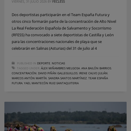
VIERNES, 31 JULIO 2026
BY
FECLESS
Dos deportistas participarán en el Team España Futura y
otros cinco formarán parte de la concentración de Alto Nivel
La Real Federación Española de Salvamento y Socorrismo
(RFESS) ha convocado a siete deportistas de Castilla y León
para las concentraciones nacionales de playa que se
celebrarán en Salinas (Asturias) del 31 de julio al 4
PUBLISHED IN
DEPORTE
,
NOTICIAS
TAGGED UNDER:
ÁLEX MIÑAMBRES MELGOSA
,
ANA BAILÓN BARRIOS
,
CONCENTRACIÓN
,
DAVID PIÑÁN GALLEGUILLOS
,
IRENE CALVO JULIÁN
,
MARCOS ANTÓN MARTÍN
,
SANDRA SANTOS MARTÍNEZ
,
TEAM ESPAÑA
FUTURA
,
YAEL MANTECÓN RUIZ-SANTAQUITERIA