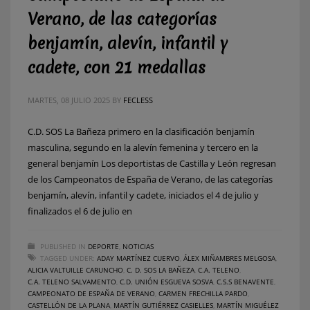
Verano, de las categorías
benjamín, alevín, infantil y
cadete, con 21 medallas
MARTES, 08 JULIO 2025
BY
FECLESS
C.D. SOS La Bañeza primero en la clasificación benjamín
masculina, segundo en la alevín femenina y tercero en la
general benjamín Los deportistas de Castilla y León regresan
de los Campeonatos de España de Verano, de las categorías
benjamín, alevín, infantil y cadete, iniciados el 4 de julio y
finalizados el 6 de julio en
PUBLISHED IN
DEPORTE
,
NOTICIAS
TAGGED UNDER:
ADAY MARTÍNEZ CUERVO
,
ÁLEX MIÑAMBRES MELGOSA
,
ALICIA VALTUILLE CARUNCHO
,
C. D. SOS LA BAÑEZA
,
C.A. TELENO
,
C.A. TELENO SALVAMENTO
,
C.D. UNIÓN ESGUEVA SOSVA
,
C.S.S BENAVENTE
,
CAMPEONATO DE ESPAÑA DE VERANO
,
CARMEN FRECHILLA PARDO
,
CASTELLÓN DE LA PLANA
,
MARTÍN GUTIÉRREZ CASIELLES
,
MARTÍN MIGUÉLEZ