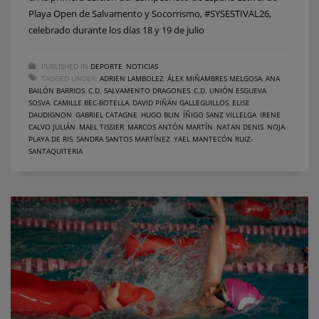
Playa Open de Salvamento y Socorrismo, #SYSESTIVAL26,
celebrado durante los días 18 y 19 de julio
PUBLISHED IN
DEPORTE
,
NOTICIAS
TAGGED UNDER:
ADRIEN LAMBOLEZ
,
ÁLEX MIÑAMBRES MELGOSA
,
ANA
BAILÓN BARRIOS
,
C.D. SALVAMENTO DRAGONES
,
C.D. UNIÓN ESGUEVA
SOSVA
,
CAMILLE BEC-BOTELLA
,
DAVID PIÑÁN GALLEGUILLOS
,
ELISE
DAUDIGNON
,
GABRIEL CATAGNE
,
HUGO BLIN
,
ÍÑIGO SANZ VILLELGA
,
IRENE
CALVO JULIÁN
,
MAEL TISSIER
,
MARCOS ANTÓN MARTÍN
,
NATAN DENIS
,
NOJA
,
PLAYA DE RIS
,
SANDRA SANTOS MARTÍNEZ
,
YAEL MANTECÓN RUIZ-
SANTAQUITERIA