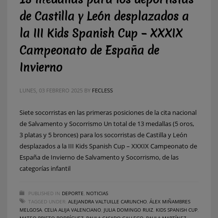
de Castilla y León desplazados a
la III Kids Spanish Cup – XXXIX
Campeonato de España de
Invierno
LUNES, 03 FEBRERO 2025
BY
FECLESS
Siete socorristas en las primeras posiciones de la cita nacional
de Salvamento y Socorrismo Un total de 13 medallas (5 oros,
3 platas y 5 bronces) para los socorristas de Castilla y León
desplazados a la III Kids Spanish Cup – XXXIX Campeonato de
España de Invierno de Salvamento y Socorrismo, de las
categorías infantil
PUBLISHED IN
DEPORTE
,
NOTICIAS
TAGGED UNDER:
ALEJANDRA VALTUILLE CARUNCHO
,
ÁLEX MIÑAMBRES
MELGOSA
,
CELIA ALIJA VALENCIANO
,
JULIA DOMINGO RUIZ
,
KIDS SPANISH CUP
,
MATEO PRIETO RODRÍGUEZ
,
PAULA CASADO GALLEGO
,
PAULA MARTÍNEZ