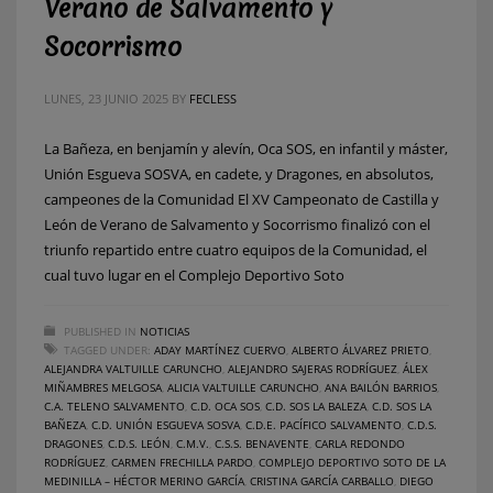
Verano de Salvamento y
Socorrismo
LUNES, 23 JUNIO 2025
BY
FECLESS
La Bañeza, en benjamín y alevín, Oca SOS, en infantil y máster,
Unión Esgueva SOSVA, en cadete, y Dragones, en absolutos,
campeones de la Comunidad El XV Campeonato de Castilla y
León de Verano de Salvamento y Socorrismo finalizó con el
triunfo repartido entre cuatro equipos de la Comunidad, el
cual tuvo lugar en el Complejo Deportivo Soto
PUBLISHED IN
NOTICIAS
TAGGED UNDER:
ADAY MARTÍNEZ CUERVO
,
ALBERTO ÁLVAREZ PRIETO
,
ALEJANDRA VALTUILLE CARUNCHO
,
ALEJANDRO SAJERAS RODRÍGUEZ
,
ÁLEX
MIÑAMBRES MELGOSA
,
ALICIA VALTUILLE CARUNCHO
,
ANA BAILÓN BARRIOS
,
C.A. TELENO SALVAMENTO
,
C.D. OCA SOS
,
C.D. SOS LA BALEZA
,
C.D. SOS LA
BAÑEZA
,
C.D. UNIÓN ESGUEVA SOSVA
,
C.D.E. PACÍFICO SALVAMENTO
,
C.D.S.
DRAGONES
,
C.D.S. LEÓN
,
C.M.V.
,
C.S.S. BENAVENTE
,
CARLA REDONDO
RODRÍGUEZ
,
CARMEN FRECHILLA PARDO
,
COMPLEJO DEPORTIVO SOTO DE LA
MEDINILLA – HÉCTOR MERINO GARCÍA
,
CRISTINA GARCÍA CARBALLO
,
DIEGO