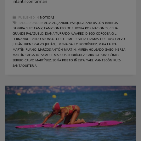
infantil conforman
PUBLISHED IN
NOTICIAS
TAGGED UNDER:
ALBA ALEJANDRE VÁZQUEZ
,
ANA BAILÓN BARRIOS
,
BARRIKA SURF CAMP
,
CAMPEONATO DE EUROPA POR NACIONES
,
CELIA
GRANDE PALAZUELO
,
DIANA TURRADO ÁLVAREZ
,
DIEGO CORCOBA GIL
,
FERNANDO PARDO ALONSO
,
GUILLERMO REVILLA LLAMAS
,
GUSTAVO CALVO
JULIÁN
,
IRENE CALVO JULIÁN
,
JIMENA GALLO RODRÍGUEZ
,
MAIA LAURA
MARTÍN RUANO
,
MARCOS ANTÓN MARTÍN
,
MIREIA HOLGADO GAGO
,
NEREA
MARTÍN SALGADO
,
SAMUEL MARCOS RODRÍGUEZ
,
SARA IGLESIAS GÓMEZ
,
SERGIO CALVO MARTÍNEZ
,
SOFÍA PRIETO IÑESTA
,
YAEL MANTECÓN RUIZ-
SANTAQUITERIA