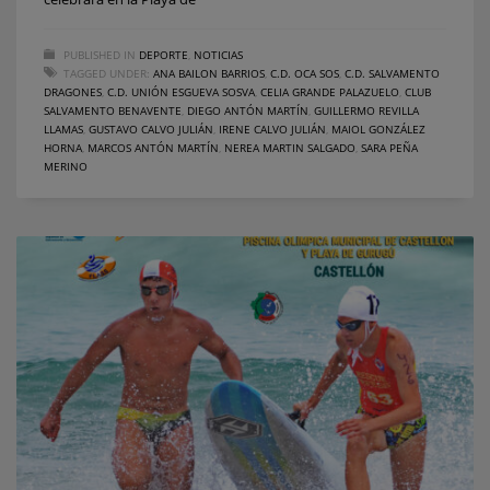
PUBLISHED IN
DEPORTE
,
NOTICIAS
TAGGED UNDER:
ANA BAILON BARRIOS
,
C.D. OCA SOS
,
C.D. SALVAMENTO
DRAGONES
,
C.D. UNIÓN ESGUEVA SOSVA
,
CELIA GRANDE PALAZUELO
,
CLUB
SALVAMENTO BENAVENTE
,
DIEGO ANTÓN MARTÍN
,
GUILLERMO REVILLA
LLAMAS
,
GUSTAVO CALVO JULIÁN
,
IRENE CALVO JULIÁN
,
MAIOL GONZÁLEZ
HORNA
,
MARCOS ANTÓN MARTÍN
,
NEREA MARTIN SALGADO
,
SARA PEÑA
MERINO