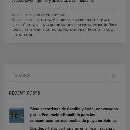
cadete, juvenil, junior y absoluta, tras finalizar la
PUBLISHED IN
DEPORTE
,
NOTICIAS
TAGGED UNDER:
ANA BAILÓN BARRIOS
,
COPA DE ESPAÑA DE PLAYA
,
DIEGO CÓRCOBA GIL
,
ENYA BAILÓN BARRIOS
,
GUSTAVO CALVO JULIÁN
,
ÍÑIGO
SANZ VILLELGA
,
MARCOS ANTÓN MARTÍN
,
NEREA MARTÍN SALGADO
,
SARA
IGLESIAS GÓMEZ
RECENT POSTS
Siete socorristas de Castilla y León, convocados
por la Federación Española para las
concentraciones nacionales de playa en Salinas
Dos deportistas participarán en el Team España ...