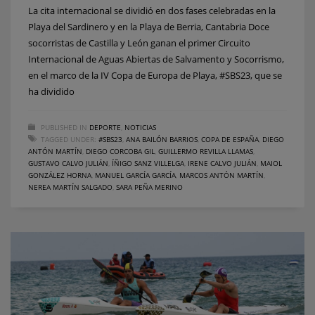
La cita internacional se dividió en dos fases celebradas en la
Playa del Sardinero y en la Playa de Berria, Cantabria Doce
socorristas de Castilla y León ganan el primer Circuito
Internacional de Aguas Abiertas de Salvamento y Socorrismo,
en el marco de la IV Copa de Europa de Playa, #SBS23, que se
ha dividido
PUBLISHED IN
DEPORTE
,
NOTICIAS
TAGGED UNDER:
#SBS23
,
ANA BAILÓN BARRIOS
,
COPA DE ESPAÑA
,
DIEGO
ANTÓN MARTÍN
,
DIEGO CORCOBA GIL
,
GUILLERMO REVILLA LLAMAS
,
GUSTAVO CALVO JULIÁN
,
ÍÑIGO SANZ VILLELGA
,
IRENE CALVO JULIÁN
,
MAIOL
GONZÁLEZ HORNA
,
MANUEL GARCÍA GARCÍA
,
MARCOS ANTÓN MARTÍN
,
NEREA MARTÍN SALGADO
,
SARA PEÑA MERINO