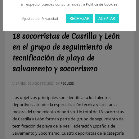
al respecto, puedes consultar nuestra
Política de Cookies
.
RECHAZAR
ACEPTAR
Ajustes de Privacidad
18 socorristas de Castilla y León
en el grupo de seguimiento de
tecnificación de playa de
salvamento y socorrismo
VIERNES, 06 AGOSTO 2021
BY
FECLESS
Los objetivos principales son identificar a los talentos
deportivos, atender la especialización técnica y facilitar la
mejora del rendimiento deportivo Un total de 18 socorristas
de Castilla y León forman parte del grupo de seguimiento de
tecnificación de playa de la Real Federación Española de
Salvamento y Socorrismo. Cuatro deportistas de la categoría