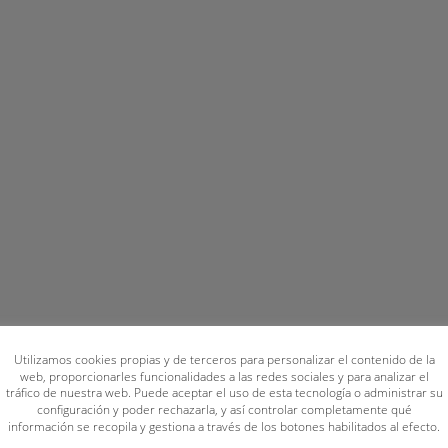
Utilizamos cookies propias y de terceros para personalizar el contenido de la
web, proporcionarles funcionalidades a las redes sociales y para analizar el
tráfico de nuestra web. Puede aceptar el uso de esta tecnología o administrar su
configuración y poder rechazarla, y así controlar completamente qué
información se recopila y gestiona a través de los botones habilitados al efecto.