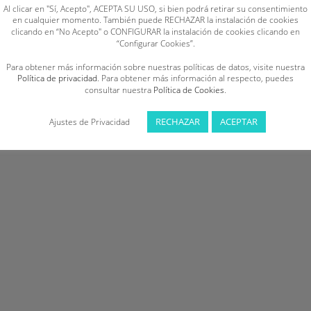
Al clicar en "Sí, Acepto", ACEPTA SU USO, si bien podrá retirar su consentimiento
en cualquier momento. También puede RECHAZAR la instalación de cookies
clicando en “No Acepto" o CONFIGURAR la instalación de cookies clicando en
“Configurar Cookies”.
Para obtener más información sobre nuestras políticas de datos, visite nuestra
Política de privacidad
. Para obtener más información al respecto, puedes
consultar nuestra
Política de Cookies
.
RECHAZAR
ACEPTAR
Ajustes de Privacidad