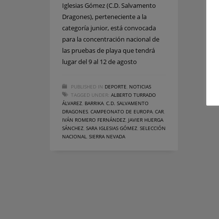
Iglesias Gómez (C.D. Salvamento
Dragones), perteneciente a la
categoría junior, está convocada
para la concentración nacional de
las pruebas de playa que tendrá
lugar del 9 al 12 de agosto
PUBLISHED IN
DEPORTE
,
NOTICIAS
TAGGED UNDER:
ALBERTO TURRADO
ÁLVAREZ
,
BARRIKA
,
C.D. SALVAMENTO
DRAGONES
,
CAMPEONATO DE EUROPA
,
CAR
,
IVÁN ROMERO FERNÁNDEZ
,
JAVIER HUERGA
SÁNCHEZ
,
SARA IGLESIAS GÓMEZ
,
SELECCIÓN
NACIONAL
,
SIERRA NEVADA