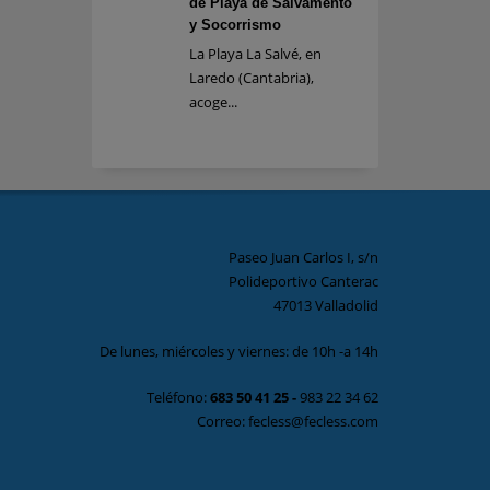
de Playa de Salvamento
y Socorrismo
La Playa La Salvé, en
Laredo (Cantabria),
acoge...
Paseo Juan Carlos I, s/n
Polideportivo Canterac
47013 Valladolid
De lunes, miércoles y viernes: de 10h -a 14h
Teléfono:
683 50 41 25
-
983 22 34 62
Correo: fecless@fecless.com