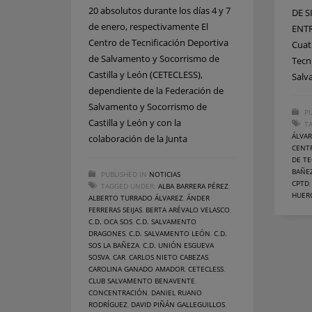
20 absolutos durante los días 4 y 7
DE S
de enero, respectivamente El
ENTR
Centro de Tecnificación Deportiva
Cuat
de Salvamento y Socorrismo de
Tecn
Castilla y León (CETECLESS),
Salv
dependiente de la Federación de
Salvamento y Socorrismo de
PU
Castilla y León y con la
T
ÁLVA
colaboración de la Junta
CENT
DE TE
BAÑE
PUBLISHED IN
NOTICIAS
CPTD
TAGGED UNDER:
ALBA BARRERA PÉREZ
,
HUER
ALBERTO TURRADO ÁLVAREZ
,
ÁNDER
FERRERAS SEIJAS
,
BERTA ARÉVALO VELASCO
,
C.D. OCA SOS
,
C.D. SALVAMENTO
DRAGONES
,
C.D. SALVAMENTO LEÓN
,
C.D.
SOS LA BAÑEZA
,
C.D. UNIÓN ESGUEVA
SOSVA
,
CAR
,
CARLOS NIETO CABEZAS
,
CAROLINA GANADO AMADOR
,
CETECLESS
,
CLUB SALVAMENTO BENAVENTE
,
CONCENTRACIÓN
,
DANIEL RUANO
RODRÍGUEZ
,
DAVID PIÑÁN GALLEGUILLOS
,