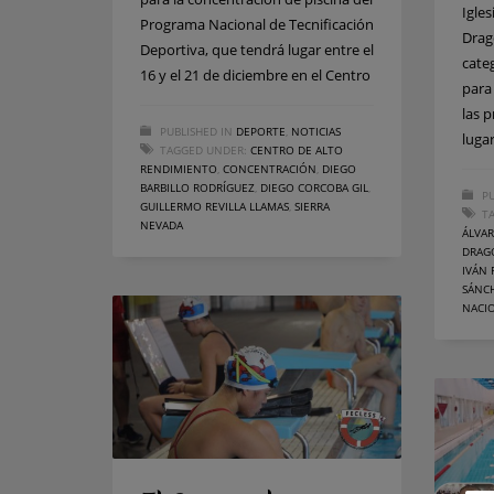
Igle
Programa Nacional de Tecnificación
Drag
Deportiva, que tendrá lugar entre el
cate
16 y el 21 de diciembre en el Centro
para
las 
PUBLISHED IN
DEPORTE
,
NOTICIAS
lugar
TAGGED UNDER:
CENTRO DE ALTO
RENDIMIENTO
,
CONCENTRACIÓN
,
DIEGO
BARBILLO RODRÍGUEZ
,
DIEGO CORCOBA GIL
,
PU
GUILLERMO REVILLA LLAMAS
,
SIERRA
T
NEVADA
ÁLVA
DRAG
IVÁN
SÁNC
NACI