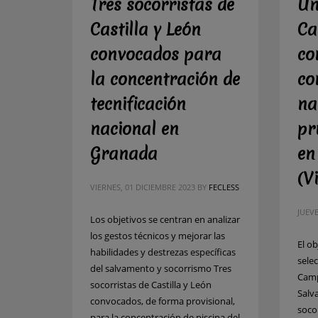
Tres socorristas de
Un
Castilla y León
Ca
convocados para
co
la concentración de
co
tecnificación
na
nacional en
pr
Granada
en
(V
VIERNES, 01 DICIEMBRE 2023
BY
FECLESS
JUEVE
Los objetivos se centran en analizar
los gestos técnicos y mejorar las
El ob
habilidades y destrezas específicas
selec
del salvamento y socorrismo Tres
Camp
socorristas de Castilla y León
Salv
convocados, de forma provisional,
socor
para la concentración de piscina del