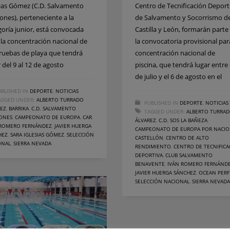
sias Gómez (C.D. Salvamento
Centro de Tecnificación Deport
ones), perteneciente a la
de Salvamento y Socorrismo d
goría junior, está convocada
Castilla y León, formarán parte
 la concentración nacional de
la convocatoria provisional par
pruebas de playa que tendrá
concentración nacional de
 del 9 al 12 de agosto
piscina, que tendrá lugar entre 
de julio y el 6 de agosto en el
BLISHED IN
DEPORTE
,
NOTICIAS
AGGED UNDER:
ALBERTO TURRADO
PUBLISHED IN
DEPORTE
,
NOTICIAS
REZ
,
BARRIKA
,
C.D. SALVAMENTO
TAGGED UNDER:
ALBERTO TURRA
ONES
,
CAMPEONATO DE EUROPA
,
CAR
,
ÁLVAREZ
,
C.D. SOS LA BAÑEZA
,
 ROMERO FERNÁNDEZ
,
JAVIER HUERGA
CAMPEONATO DE EUROPA POR NACIO
HEZ
,
SARA IGLESIAS GÓMEZ
,
SELECCIÓN
CASTELLÓN
,
CENTRO DE ALTO
ONAL
,
SIERRA NEVADA
RENDIMIENTO
,
CENTRO DE TECNIFICA
DEPORTIVA
,
CLUB SALVAMENTO
BENAVENTE
,
IVÁN ROMERO FERNÁND
JAVIER HUERGA SÁNCHEZ
,
OCEAN PERF
SELECCIÓN NACIONAL
,
SIERRA NEVADA