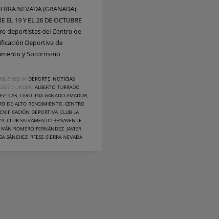
IERRA NEVADA (GRANADA)
E EL 19 Y EL 26 DE OCTUBRE
ro deportistas del Centro de
ificación Deportiva de
amento y Socorrismo
BLISHED IN
DEPORTE
,
NOTICIAS
AGGED UNDER:
ALBERTO TURRADO
REZ
,
CAR
,
CAROLINA GANADO AMADOR
,
RO DE ALTO RENDIMIENTO
,
CENTRO
CNIFICACIÓN DEPORTIVA
,
CLUB LA
ZA
,
CLUB SALVAMENTO BENAVENTE
,
,
IVÁN ROMERO FERNÁNDEZ
,
JAVIER
GA SÁNCHEZ
,
RFESS
,
SIERRA NEVADA