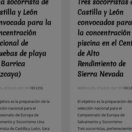
a socorrista de
Tres socorristas 
stilla y León
Castilla y León
nvocada para la
convocados para
ncentración
la concentración
cional de
piscina en el Cen
uebas de playa
de Alto
 Barrica
Rendimiento de
izcaya)
Sierra Nevada
S, 29 JULIO 2021
BY
FECLESS
MIÉRCOLES, 07 JULIO 2021
BY
FECL
jetivo es la preparación de la
El objetivo es la preparación de
ción nacional para el
selección nacional para el
eonato de Europa de
Campeonato de Europa de
amento y Socorrismo Una
Salvamento y Socorrismo
rista de Castilla y León, Sara
Tres socorristas, pertenecientes