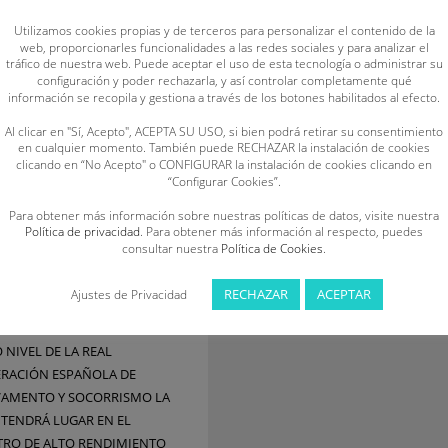
Utilizamos cookies propias y de terceros para personalizar el contenido de la
web, proporcionarles funcionalidades a las redes sociales y para analizar el
tráfico de nuestra web. Puede aceptar el uso de esta tecnología o administrar su
atro deportistas
configuración y poder rechazarla, y así controlar completamente qué
información se recopila y gestiona a través de los botones habilitados al efecto.
 Castilla y León
Al clicar en "Sí, Acepto", ACEPTA SU USO, si bien podrá retirar su consentimiento
 la concentración
en cualquier momento. También puede RECHAZAR la instalación de cookies
clicando en “No Acepto" o CONFIGURAR la instalación de cookies clicando en
“Configurar Cookies”.
 alto nivel
Para obtener más información sobre nuestras políticas de datos, visite nuestra
Política de privacidad
. Para obtener más información al respecto, puedes
S, 21 SEPTIEMBRE 2020
BY
FECLESS
consultar nuestra
Política de Cookies
.
TRO DEPORTISTAS DE
RECHAZAR
ACEPTAR
Ajustes de Privacidad
TILLA Y LEÓN CONVOCADOS
A LA CONCENTRACIÓN DE
 NIVEL DE LA REAL
ERACIÓN ESPAÑOLA DE
VAMENTO Y SOCORRISMO LA
 TENDRÁ LUGAR EN EL
TRO DE ALTO RENDIMIENTO