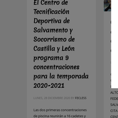
El Centro de
Tecnificación
Deportiva de
Cu
Salvamento y
de
Socorrismo de
en
Castilla y León
de
programa 9
LUNE
concentraciones
CUA
para la temporada
CAS
2020-2021
PAR
ALTO
LUNES, 28 DICIEMBRE 2020
BY
FECLESS
FED
SAL
Las dos primeras concentraciones
CITA
de piscina reunirán a 16 cadetes y
CEN