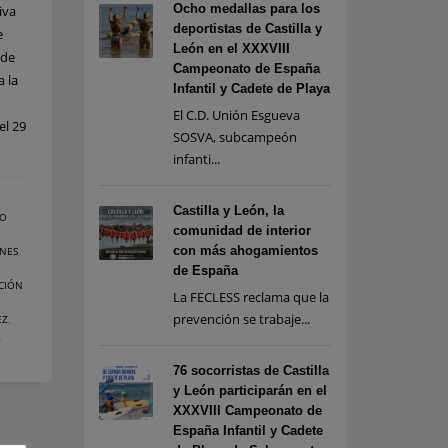
Ocho medallas para los
iva
deportistas de Castilla y
e
León en el XXXVIII
 de
Campeonato de España
a la
Infantil y Cadete de Playa
El C.D. Unión Esgueva
el 29
SOSVA, subcampeón
infanti...
Castilla y León, la
DO
comunidad de interior
con más ahogamientos
NES
,
de España
CIÓN
La FECLESS reclama que la
prevención se trabaje...
EZ
,
,
76 socorristas de Castilla
y León participarán en el
XXXVIII Campeonato de
España Infantil y Cadete