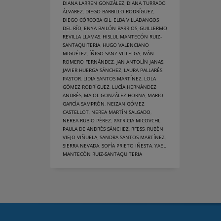
DIANA LARREN GONZÁLEZ
,
DIANA TURRADO
ÁLVAREZ
,
DIEGO BARBILLO RODRÍGUEZ
,
DIEGO CÓRCOBA GIL
,
ELBA VILLADANGOS
DEL RÍO
,
ENYA BAILÓN BARRIOS
,
GUILLERMO
REVILLA LLAMAS
,
HISLUL MANTECÓN RUIZ-
SANTAQUITERIA
,
HUGO VALENCIANO
MIGUÉLEZ
,
ÍÑIGO SANZ VILLELGA
,
IVÁN
ROMERO FERNÁNDEZ
,
JAN ANTOLÍN JANAS
,
JAVIER HUERGA SÁNCHEZ
,
LAURA PALLARÉS
PASTOR
,
LIDIA SANTOS MARTÍNEZ
,
LOLA
GÓMEZ RODRÍGUEZ
,
LUCÍA HERNÁNDEZ
ANDRÉS
,
MAIOL GONZÁLEZ HORNA
,
MARIO
GARCÍA SAMPRÓN
,
NEIZAN GÓMEZ
CASTELLOT
,
NEREA MARTÍN SALGADO
,
NEREA RUBIO PÉREZ
,
PATRICIA MICOVCHI
,
PAULA DE ANDRÉS SÁNCHEZ
,
RFESS
,
RUBÉN
VIEJO VIÑUELA
,
SANDRA SANTOS MARTÍNEZ
,
SIERRA NEVADA
,
SOFÍA PRIETO IÑESTA
,
YAEL
MANTECÓN RUIZ-SANTAQUITERIA