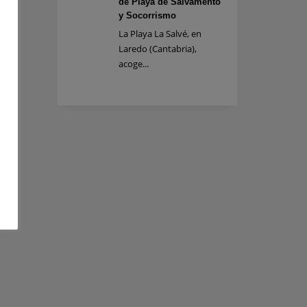
de Playa de Salvamento
y Socorrismo
La Playa La Salvé, en
Laredo (Cantabria),
acoge...