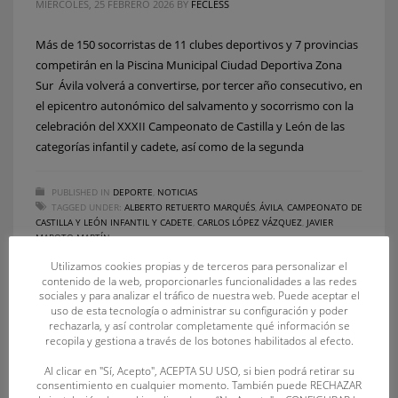
MIÉRCOLES, 25 FEBRERO 2026
BY
FECLESS
Más de 150 socorristas de 11 clubes deportivos y 7 provincias
competirán en la Piscina Municipal Ciudad Deportiva Zona
Sur Ávila volverá a convertirse, por tercer año consecutivo, en
el epicentro autonómico del salvamento y socorrismo con la
celebración del XXXII Campeonato de Castilla y León de las
categorías infantil y cadete, así como de la segunda
PUBLISHED IN
DEPORTE
,
NOTICIAS
TAGGED UNDER:
ALBERTO RETUERTO MARQUÉS
,
ÁVILA
,
CAMPEONATO DE
CASTILLA Y LEÓN INFANTIL Y CADETE
,
CARLOS LÓPEZ VÁZQUEZ
,
JAVIER
MAROTO MARTÍN
Utilizamos cookies propias y de terceros para personalizar el
contenido de la web, proporcionarles funcionalidades a las redes
sociales y para analizar el tráfico de nuestra web. Puede aceptar el
uso de esta tecnología o administrar su configuración y poder
rechazarla, y así controlar completamente qué información se
recopila y gestiona a través de los botones habilitados al efecto.
Al clicar en "Sí, Acepto", ACEPTA SU USO, si bien podrá retirar su
consentimiento en cualquier momento. También puede RECHAZAR