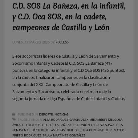
C.D. SOS La Bañeza, en la infantil,
y C.D. Oca SOS, en la cadete,
campeones de Castilla y León
LUNES, 17 MARZO 2025
BY
FECLESS
Siete socorristas líderes de Castilla y León de Salvamento y
Socorrismo Infantil y Cadete El C.D. SOS La Bañeza (417
puntos), en la categoría infantil, y el C.D Oca SOS (436 puntos),
en la cadete, finalizaron campeones en la clasificación
conjunta del XXXI Campeonato de Castilla y León de
Salvamento y Socorrismo, celebrado en el marco de la
segunda jornada de Liga Española de Clubes Infantil y Cadete,
PUBLISHED IN
DEPORTE
,
NOTICIAS
TAGGED UNDER:
ALBA RODRÍGUEZ GARCÍA
,
ÁLEX MIÑAMBRES MELGOSA
,
ÁVILA
,
C.D OCA SOS
,
C.D. SOS LA BAÑEZA
,
C.D. UNIÓN ESGUEVA SOSVA
,
C.S.S.
BENAVENTE
,
HÉCTOR DE LAS HERAS INGILIDIS
,
JULIA DOMINGO RUIZ
,
MATEO
PRIETO RODRÍGUEZ
,
PAULA MARTÍNEZ GONZÁLEZ