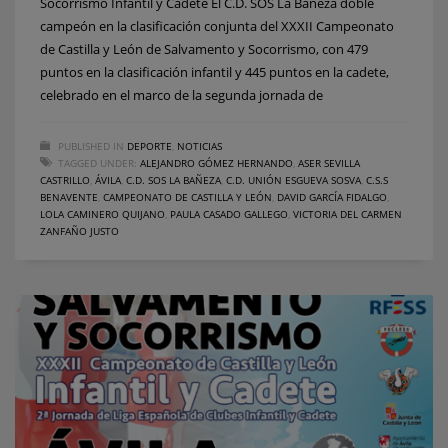
Socorrismo Infantil y Cadete El C.D. SOS La Bañeza doble
campeón en la clasificación conjunta del XXXII Campeonato
de Castilla y León de Salvamento y Socorrismo, con 479
puntos en la clasificación infantil y 445 puntos en la cadete,
celebrado en el marco de la segunda jornada de
PUBLISHED IN
DEPORTE
,
NOTICIAS
TAGGED UNDER:
ALEJANDRO GÓMEZ HERNANDO
,
ASER SEVILLA
CASTRILLO
,
ÁVILA
,
C.D. SOS LA BAÑEZA
,
C.D. UNIÓN ESGUEVA SOSVA
,
C.S.S
BENAVENTE
,
CAMPEONATO DE CASTILLA Y LEÓN
,
DAVID GARCÍA FIDALGO
,
LOLA CAMINERO QUIJANO
,
PAULA CASADO GALLEGO
,
VICTORIA DEL CARMEN
ZANFAÑO JUSTO