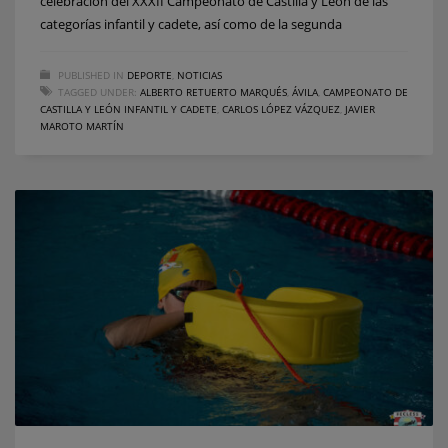
celebración del XXXII Campeonato de Castilla y León de las
categorías infantil y cadete, así como de la segunda
PUBLISHED IN
DEPORTE
,
NOTICIAS
TAGGED UNDER:
ALBERTO RETUERTO MARQUÉS
,
ÁVILA
,
CAMPEONATO DE
CASTILLA Y LEÓN INFANTIL Y CADETE
,
CARLOS LÓPEZ VÁZQUEZ
,
JAVIER
MAROTO MARTÍN