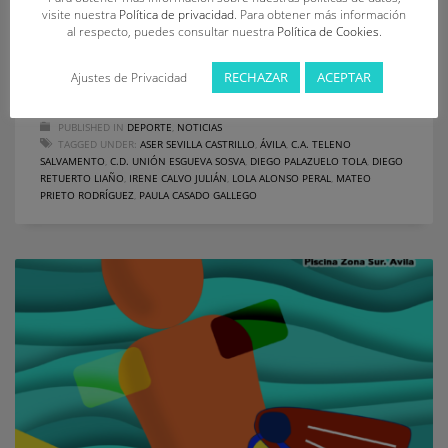
categoría infantil, y el C.D. Unión Esgueva SOSVA, en la cadete,
visite nuestra
Política de privacidad
. Para obtener más información
finalizaron campeones en la clasificación conjunta del XXX
al respecto, puedes consultar nuestra
Política de Cookies
.
Campeonato de Castilla y León de Salvamento y Socorrismo,
celebrado en el marco de la segunda
RECHAZAR
ACEPTAR
Ajustes de Privacidad
PUBLISHED IN
DEPORTE
,
NOTICIAS
TAGGED UNDER:
ASER SEVILLA CASTRILLO
,
ÁVILA
,
C.A. TELENO
SALVAMENTO
,
C.D. UNIÓN ESGUEVA SOSVA
,
DIEGO PALAZUELO TOLA
,
DIEGO
RETUERTO LIAÑO
,
IRENE CALVO JULIÁN
,
LOLA ALONSO PERAL
,
MATEO
PRIETO RODRÍGUEZ
,
PAULA CASADO GALLEGO