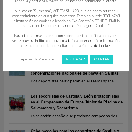
recopila y gestiona a través de los botones habilitados al efecto.
Al clicar en "Sí, Acepto", ACEPTA SU USO, si bien podrá retirar su
consentimiento en cualquier momento. También puede RECHAZAR
la instalación de cookies clicando en “No Acepto" o CONFIGURAR la
instalación de cookies clicando en “Configurar Cookies”.
Para obtener más información sobre nuestras políticas de datos,
visite nuestra
Política de privacidad
. Para obtener más información
RECENT POSTS
al respecto, puedes consultar nuestra
Política de Cookies
.
RECHAZAR
ACEPTAR
Ajustes de Privacidad
Siete socorristas de Castilla y León, convocados
por la Federación Española para las
concentraciones nacionales de playa en Salinas
Dos deportistas participarán en el Team España ...
Los socorristas de Castilla y León protagonistas
en el Campeonato de Europa Júnior de Piscina de
Salvamento y Socorrismo
La selección española se proclama campeona de E...
Ocho medallas para los deportistas de Castilla y